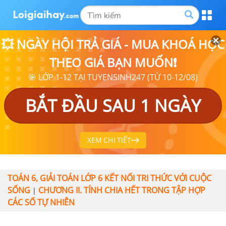
💥 NGÀY HỘI TRẢ GIÁ - MUA KHOÁ HỌC
THEO GIÁ BẠN MUỐN❗
🎯 LỚP 1-12 TẠI TUYENSINH247 (TỪ 10-12/08)
BẮT ĐẦU SAU 1 NGÀY
XEM CHI TIẾT
TOÁN 6, GIẢI TOÁN LỚP 6 KẾT NỐI TRI THỨC VỚI CUỘC
SỐNG
CHƯƠNG II. TÍNH CHIA HẾT TRONG TẬP HỢP
|
CÁC SỐ TỰ NHIÊN