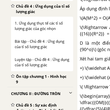
Chủ đề 4 : Ứng dụng của tỉ số
Áp dụng định 
lượng giác
\(A{M^2} = O{
1. Ứng dụng thực tế các tỉ số
\(\Rightarrow 
lượng giác của góc nhọn
{{16}}{R^2}} = 
Bài tập - Chủ đề 4 : Ứng dụng
D là một điể
của tỉ số lượng giác
{90^o}\) (góc 
Xét hai tam g
Luyện tập - Chủ đề 4 : Ứng dụng
của tỉ số lượng giác
+) \(\widehat A
Ôn tập chương 1 - Hình học
+) \(\widehat 
9
\( \Rightarro
CHƯƠNG II : ĐƯỜNG TRÒN
\(\begin{arra
\dfrac{{OM}}{{
Chủ đề 5 : Sự xác định
{{\dfrac{5}