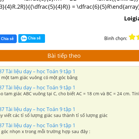
3}{4}R.2R}}{{\dfrac{5}{4}R}} = \dfrac{6}{5}R\end{array}
Loig
Bình chọn:
Chia sẻ
Chia sẻ
Bài tiếp theo
87 Tài liệu dạy – học Toán 9 tập 1
Vẽ một tam giác vuông có một góc bằng
87 Tài liệu dạy – học Toán 9 tập 1
ho tam giác ABC vuông tại C, cho biết AC = 18 cm và BC = 24 cm. Tính
87 Tài liệu dạy – học Toán 9 tập 1
y viết các tỉ số lượng giác sau thành tỉ số lượng giác
87 Tài liệu dạy – học Toán 9 tập 1
ẽ góc nhọn x trong mỗi trường hợp sau đây :