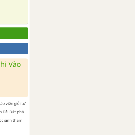
hi Vào
iáo viên giỏi từ
ện Đề. Bứt phá
học sinh tham