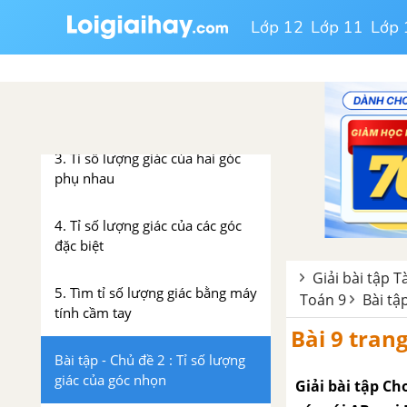
1. Khái niệm tỉ số lượng giác của
Lớp 12
Lớp 11
Lớp 
một góc nhọn
2. Liên hệ giữa các tỉ số lượng
giác của một góc
3. Tỉ số lượng giác của hai góc
phụ nhau
4. Tỉ số lượng giác của các góc
đặc biệt
Giải bài tập T
5. Tìm tỉ số lượng giác bằng máy
Toán 9
Bài tậ
tính cầm tay
Bài 9 trang
Bài tập - Chủ đề 2 : Tỉ số lượng
giác của góc nhọn
Giải bài tập C