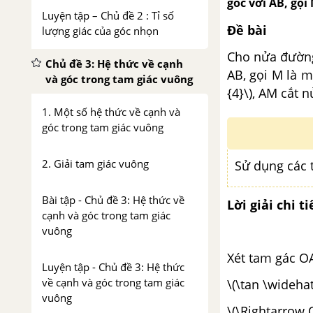
góc với AB, gọi 
Luyện tập – Chủ đề 2 : Tỉ số
Đề bài
lượng giác của góc nhọn
Cho nửa đường
Chủ đề 3: Hệ thức về cạnh
AB, gọi M là 
và góc trong tam giác vuông
{4}\), AM cắt 
1. Một số hệ thức về cạnh và
góc trong tam giác vuông
2. Giải tam giác vuông
Sử dụng các t
Bài tập - Chủ đề 3: Hệ thức về
Lời giải chi ti
cạnh và góc trong tam giác
vuông
Xét tam gác O
Luyện tập - Chủ đề 3: Hệ thức
về cạnh và góc trong tam giác
\(\tan \wideha
vuông
\(\Rightarrow 