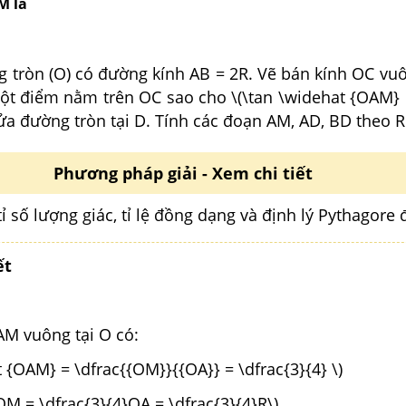
M là
 tròn (O) có đường kính AB = 2R. Vẽ bán kính OC vuô
một điểm nằm trên OC sao cho \(\tan \widehat {OAM} 
nửa đường tròn tại D. Tính các đoạn AM, AD, BD theo R
Phương pháp giải - Xem chi tiết
ỉ số lượng giác, tỉ lệ đồng dạng và định lý Pythagore đ
ết
AM vuông tại O có:
t {OAM} = \dfrac{{OM}}{{OA}} = \dfrac{3}{4} \)
OM = \dfrac{3}{4}OA = \dfrac{3}{4}R\)