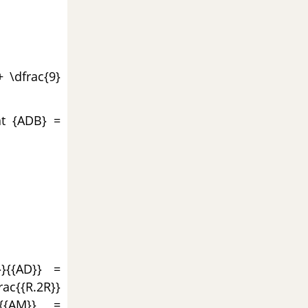
+ \dfrac{9}
at {ADB} =
}}{{AD}} =
rac{{R.2R}}
}{{AM}} =