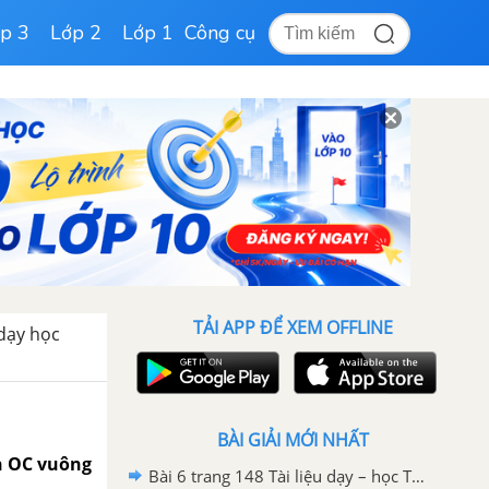
p 3
Lớp 2
Lớp 1
Công cụ
TẢI APP ĐỂ XEM OFFLINE
 dạy học
BÀI GIẢI MỚI NHẤT
nh OC vuông
Bài 6 trang 148 Tài liệu dạy – học Toán 9 tập 1