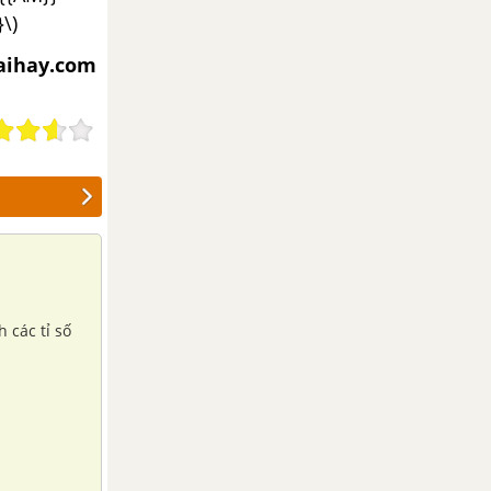
\)
iaihay.com
 các tỉ số