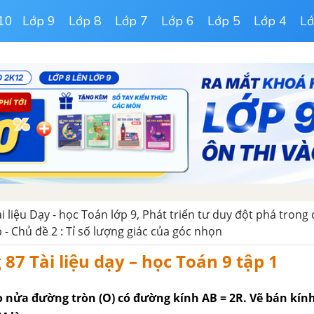
10
Lớp 9
Lớp 8
Lớp 7
Lớp 6
Lớp 5
Lớp 4
Lớ
ài liệu Dạy - học Toán lớp 9, Phát triển tư duy đột phá trong
p - Chủ đề 2 : Tỉ số lượng giác của góc nhọn
 87 Tài liệu dạy – học Toán 9 tập 1
ho nửa đường tròn (O) có đường kính AB = 2R. Vẽ bán kí