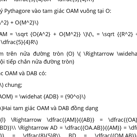
lý Pythagore vào tam giác OAM vuông tại O:
A^2} + O{M^2}\)
AM = \sqrt {O{A^2} + O{M^2}} \)\(\, = \sqrt {{R^2} 
\dfrac{5}{4}R\)
m trên nửa đường tròn (O) \( \Rightarrow \wideh
nội tiếp chắn nửa đường tròn)
iác OAM và DAB có:
\) chung;
{AOM} = \widehat {ADB} = {90^o}\)
w \)Hai tam giác OAM và DAB đồng dạng
y}{l} \Rightarrow \dfrac{{AM}}{{AB}} = \dfrac{{OA
BD}}\\ \Rightarrow AD = \dfrac{{OA.AB}}{{AM}} = \df
{4}R}} = \dfrac{8}{5}R\\ BD = \dfrac{{OM.AB}