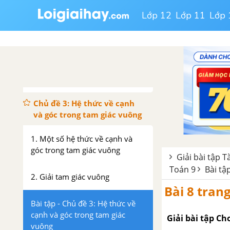
tính cầm tay
Lớp 12
Lớp 11
Lớp 
Bài tập - Chủ đề 2 : Tỉ số lượng
giác của góc nhọn
Luyện tập – Chủ đề 2 : Tỉ số
lượng giác của góc nhọn
Chủ đề 3: Hệ thức về cạnh
và góc trong tam giác vuông
1. Một số hệ thức về cạnh và
góc trong tam giác vuông
Giải bài tập T
Toán 9
Bài tậ
2. Giải tam giác vuông
Bài 8 trang
Bài tập - Chủ đề 3: Hệ thức về
cạnh và góc trong tam giác
Giải bài tập Ch
vuông