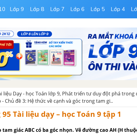
10
Lớp 9
Lớp 8
Lớp 7
Lớp 6
Lớp 5
Lớp 4
Lớ
ài liệu Dạy - học Toán lớp 9, Phát triển tư duy đột phá trong
p - Chủ đề 3: Hệ thức về cạnh và góc trong tam gi..
 95 Tài liệu dạy – học Toán 9 tập 1
o tam giác ABC có ba góc nhọn. Vẽ đường cao AH (H thuộ