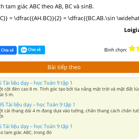
ích tam giác ABC theo AB, BC và sinB.
BC}} = \dfrac{{AH.BC}}{2} = \dfrac{{BC.AB.\sin \widehat
Loig
Bình chọn:
Chia sẻ
Chia sẻ
Bài tiếp theo
5 Tài liệu dạy – học Toán 9 tập 1
ột cột đèn cao 8 m. Tính góc tạo bởi tia nắng mặt trời và mặt đất l
ài 5 m.
95 Tài liệu dạy – học Toán 9 tập 1
Một cái thang dài 4 m đang dựa vào tường, chân thang cách chân tư
ởi
5 Tài liệu dạy – học Toán 9 tập 1
ho tam giác ABC, trong đó