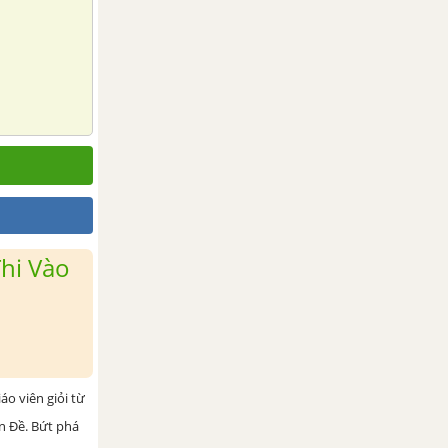
hi Vào
iáo viên giỏi từ
ện Đề. Bứt phá