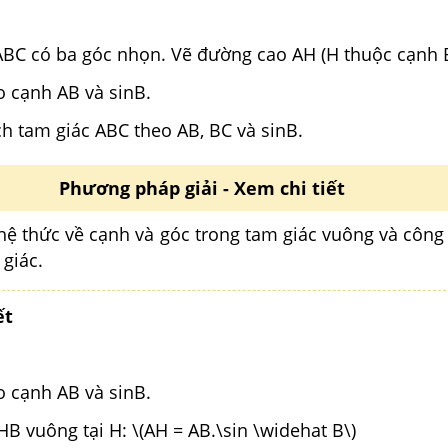
ABC có ba góc nhọn. Vẽ đường cao AH (H thuộc cạnh 
o cạnh AB và sinB.
ích tam giác ABC theo AB, BC và sinB.
Phương pháp giải - Xem chi tiết
hệ thức về cạnh và góc trong tam giác vuông và công 
 giác.
ết
o cạnh AB và sinB.
HB vuông tại H: \(AH = AB.\sin \widehat B\)