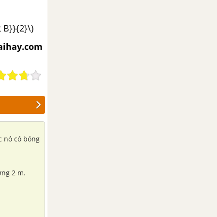
 B}}{2}\)
iaihay.com
úc nó có bóng
ờng 2 m.