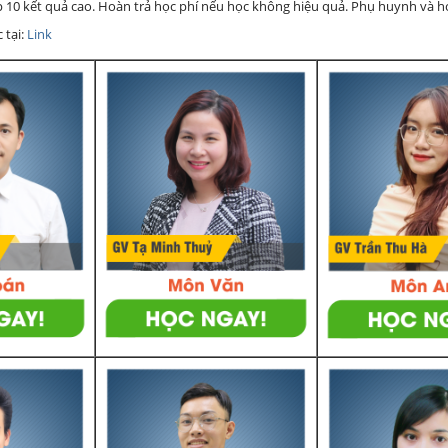
ớp 10 kết quả cao. Hoàn trả học phí nếu học không hiệu quả. Phụ huynh và 
 tại:
Link