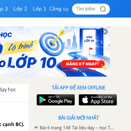
p 3
Lớp 2
Lớp 1
Công cụ
TẢI APP ĐỂ XEM OFFLINE
 dạy học
BÀI GIẢI MỚI NHẤT
c cạnh BC).
Bài 6 trang 148 Tài liệu dạy – học Toán 9 tập 1