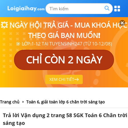
💥 NGÀY HỘI TRẢ GIÁ - MUA KHOÁ HỌC
THEO GIÁ BẠN MUỐN❗
🎯 LỚP 1-12 TẠI TUYENSINH247 (TỪ 10-12/08)
CHỈ CÒN 2 NGÀY
XEM CHI TIẾT
Trang chủ
Toán 6, giải toán lớp 6 chân trời sáng tạo
Trả lời Vận dụng 2 trang 58 SGK Toán 6 Chân trời
sáng tạo