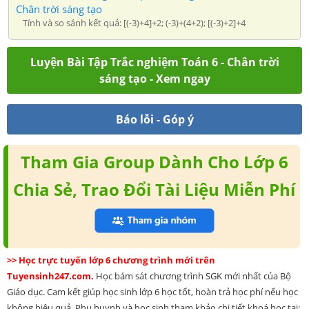
Chân trời sáng tạo
Tính và so sánh kết quả: [(-3)+4]+2; (-3)+(4+2); [(-3)+2]+4
Luyện Bài Tập Trắc nghiệm Toán 6 - Chân trời
sáng tạo - Xem ngay
Báo lỗi - Góp ý
Tham Gia Group Dành Cho Lớp 6
Chia Sẻ, Trao Đổi Tài Liệu Miễn Phí
>> Học trực tuyến lớp 6 chương trình mới trên
Tuyensinh247.com.
Học bám sát chương trình SGK mới nhất của Bộ
Giáo dục. Cam kết giúp học sinh lớp 6 học tốt, hoàn trả học phí nếu học
không hiệu quả. Phụ huynh và học sinh tham khảo chi tiết khoá học tại: