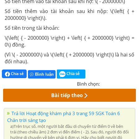
Số tiền thêm vào tài khoản sau khi nợ: \( - 2000000\)
Số tiền thêm vào tài khoản sau khi nộp: \(\left( { +
2000000} \right)\).
Số tiền trong tài khoản:
\(\left( { - 2000000} \right) + \left( { + 2000000} \right) =
0\) đồng.
(Vì \( - 2000000\) và \(\left( { + 2000000} \right)\) là hai số
đối nhau).
Chia sẻ
Chia sẻ
Bình luận
Bình chọn:
Bài tiếp theo
Trả lời Hoạt động khám phá 3 trang 59 SGK Toán 6
Chân trời sáng tạo
a)Trên trục số, một người bắt đầu di chuyển từ điểm 0 về bên
trái (theo chiều âm) 2 đơn vị đến điểm ( - 2). Sau đó, người đó đổi
hướng di chuyển về bên phải 6 đơn vị. Hãy cho biết người đó