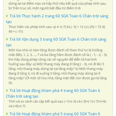
dừng lại tại điểm nào và hãy thử nêu kết quả của phép tính sau:
b) Trên trục số, một người bắt đầu từ điểm 0 di
Trả lời Thực hành 2 trang 60 SGK Toán 6 Chân trời sáng
tạo
Thực hiện các phép tính sau: a) 4 +(-7) b) (- 5) + 12 c) (-25) + 72 d)
49 + (- 51)
Trả lời Vận dụng 3 trang 60 SGK Toán 6 Chân trời sáng
tạo
Một tòa nhà có tám tầng được đánh số theo thứ tự là 0 (tầng
mặt đất), 1, 2, 3, ..., 7 và ba tầng hầm được đánh số là ( - 1; - 2; - 3).
Em hãy dùng phép cộng các số nguyên để diễn tả hai tình
huống sau đây: a) Một thang máy đang ở tầng ( - 3), nó đi lên 5
tầng. Hỏi thang máy dừng lại tại tầng mấy? b) Một thang máy
đang ở tầng 3, nó đi xuống 5 tầng. Hỏi thang máy dừng lại ở
tầng mấy? (Ở một số tòa nhà, tầng mặt đất còn được gọi là tầng
G).
Trả lời Hoạt động khám phá 4 trang 60 SGK Toán 6
Chân trời sáng tạo
Tính và so sánh các cặp kết quả sau: (-1)+(-3) và (-3)+(-1) (-7)+(+6)
và (+6)+(-7)
Trả lời Hoạt động khám phá 5 trang 60 SGK Toán 6