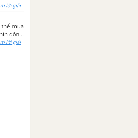
m lời giải
ó thể mua
hìn đồng,
số nguyên
m lời giải