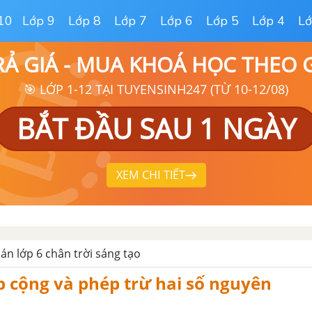
10
Lớp 9
Lớp 8
Lớp 7
Lớp 6
Lớp 5
Lớp 4
Lớ
RẢ GIÁ - MUA KHOÁ HỌC THEO
🎯 LỚP 1-12 TẠI TUYENSINH247 (TỪ 10-12/08)
BẮT ĐẦU SAU 1 NGÀY
XEM CHI TIẾT
oán lớp 6 chân trời sáng tạo
p cộng và phép trừ hai số nguyên