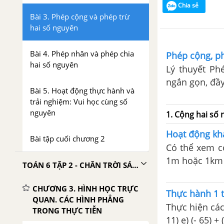
Chia sẻ
Bài 3. Phép cộng và phép trừ
hai số nguyên
Bài 4. Phép nhân và phép chia
Phép cộng, ph
hai số nguyên
Lý thuyết Phép cộng, phép trừ hai số nguyên Toán 6 Chân trời sáng tạo
ngắn gọn, đầy
Bài 5. Hoạt động thực hành và
trải nghiệm: Vui học cùng số
nguyên
1. Cộng hai số
Hoạt động khá
Bài tập cuối chương 2
Có thể xem c
1m hoặc 1km đ
TOÁN 6 TẬP 2 - CHÂN TRỜI SÁNG TẠO
bắt đầu từ đ
điểm +2, sau
CHƯƠNG 3. HÌNH HỌC TRỰC
Thực hành 1 tr
người đó dừn
QUAN. CÁC HÌNH PHẲNG
Thực hiện các p
TRONG THỰC TIỄN
biểu diễn kết
11) e) (- 65) + 