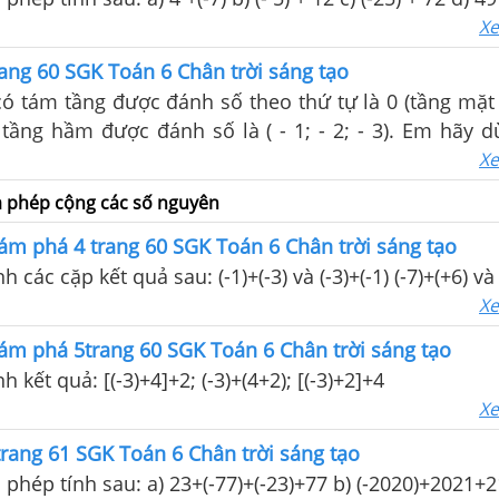
Xe
ng 60 SGK Toán 6 Chân trời sáng tạo
ó tám tầng được đánh số theo thứ tự là 0 (tầng mặt đ
ba tầng hầm được đánh số là ( - 1; - 2; - 3). Em hãy
nguyên để diễn tả hai tình huống sau đây: a) Một 
Xe
 - 3), nó đi lên 5 tầng. Hỏi thang máy dừng lại tại tầ
ủa phép cộng các số nguyên
 đang ở tầng 3, nó đi xuống 5 tầng. Hỏi thang máy d
một số tòa nhà, tầng mặt đất còn được gọi là tầng G).
m phá 4 trang 60 SGK Toán 6 Chân trời sáng tạo
 các cặp kết quả sau: (-1)+(-3) và (-3)+(-1) (-7)+(+6) và 
Xe
m phá 5trang 60 SGK Toán 6 Chân trời sáng tạo
h kết quả: [(-3)+4]+2; (-3)+(4+2); [(-3)+2]+4
Xe
ang 61 SGK Toán 6 Chân trời sáng tạo
 phép tính sau: a) 23+(-77)+(-23)+77 b) (-2020)+2021+2