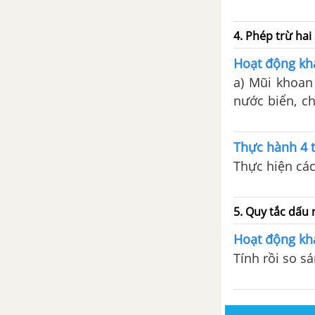
Bài 5. Phép nhân và phép chia
phân số
4. Phép trừ hai
Hoạt động khá
Bài 6. Giá trị phân số của một
a) Mũi khoan
số
nước biển, c
độ cao nào sa
Bài 7. Hỗn số
Thực hành 4 tr
Bài tập cuối chương 5
Thực hiện các 
CHƯƠNG 6. SỐ THẬP PHÂN
5. Quy tắc dấu
Bài 1. Số thập phân
Hoạt động khá
Tính rồi so sán
Bài 2. Các phép tính với số thập
phân
Bài 3. Làm tròn số thập phân và