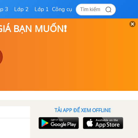
p 3
Lớp 2
Lớp 1
Công cụ
 GIÁ BẠN MUỐN❗
TẢI APP ĐỂ XEM OFFLINE