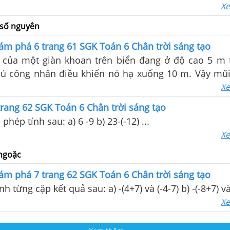
Xe
 số nguyên
m phá 6 trang 61 SGK Toán 6 Chân trời sáng tạo
 của một giàn khoan trên biển đang ở độ cao 5 m
hú công nhân điều khiển nó hạ xuống 10 m. Vậy mũ
u khi hạ? b) So sánh kết quả của hai phép tính sau:..
Xe
ang 62 SGK Toán 6 Chân trời sáng tạo
phép tính sau: a) 6 -9 b) 23-(-12) ...
Xe
 ngoặc
m phá 7 trang 62 SGK Toán 6 Chân trời sáng tạo
h từng cặp kết quả sau: a) -(4+7) và (-4-7) b) -(-8+7) và (
Xe