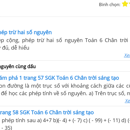
Bình chọn:
ép trừ hai số nguyên
 đủ, dễ hiểu
Xe
 nguyên cùng dấu
m phá 1 trang 57 SGK Toán 6 Chân trời sáng tạo
on đường là một trục số với khoảng cách giữa các c
ể học các phép tính về số nguyên. a) Trên trục số, 
iểm 0 di chuyển về bên phải (theo chiều dương) 2 đ
Xe
 đó di chuyển tiếp thêm về bên phải 3 đơn vị. Hãy
ang 58 SGK Toán 6 Chân trời sáng tạo
g lại tại điểm nào. Hãy dùng phép cộng hai số tự
hép tính sau a) 4+7 b)(- 4) + (- 7) c) ( - 99) + (- 11) d) (
 quả của hai hành động trên.
( - 35)