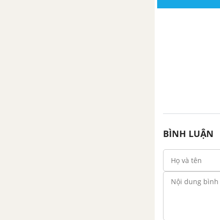
ước lượng kết quả
Bài 4. Tỉ số và tỉ số phần trăm
Bài 5. Bài toán về tỉ số phần
trăm
Bài 6. Hoạt động thực hành và
trải nghiệm
Bài tập cuối chương 6
BÌNH LUẬN
GIẢI TOÁN 6 HÌNH HỌC VÀ ĐO LƯỜNG TẬP 2 CHÂN TRỜI SÁNG TẠO
CHƯƠNG 7. HÌNH HỌC TRỰC
QUAN. TÍNH ĐỐI XỨNG CỦA
HÌNH PHẲNG TRONG THẾ
GIỚI TỰ NHIÊN