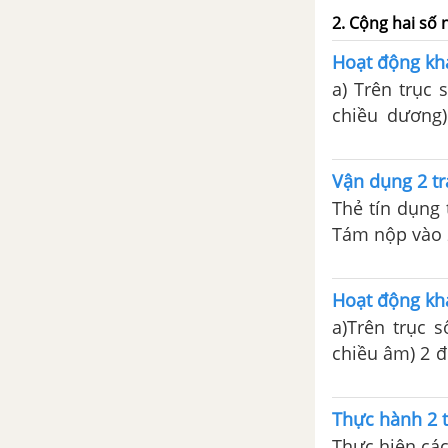
2. Cộng hai số
CHƯƠNG 4. MỘT SỐ YẾU TỐ
THỐNG KÊ
Hoạt động khá
a) Trên trục 
Bài 1. Thu thập và phân loại dữ
chiều dương)
liệu
chuyển về bên
thử nêu kết quả của phép t
Bài 2. Biểu diễn dữ liệu trên
Vận dụng 2 tra
chuyển từ đi
bảng
Thẻ tín dụng 
Tám nộp vào 2
Bài 3. Biểu đồ tranh
Hãy dùng số n
Hoạt động khá
Bài 4. Biểu đồ cột – Biểu đồ cột
kép
a)Trên trục 
chiều âm) 2 đ
Bài 5. Hoạt động thực hành và
bên phải 6 đơ
trải nghiệm. Thu thập dữ liệu về
nêu kết quả c
Thực hành 2 tr
nhiệt độ trong tuần tại địa
di
phương
Thực hiện các p