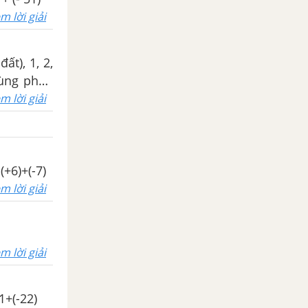
m lời giải
ất), 1, 2,
 dùng phép
thang máy
m lời giải
ng mấy? b)
ừng lại ở
(+6)+(-7)
m lời giải
m lời giải
1+(-22)