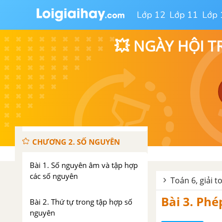
Bài 12. Ước chung. Ước chung
Lớp 12
Lớp 11
Lớp 
lớn nhất
💥 NGÀY HỘI T
Bài 13. Bội chung. Bội chung
nhỏ nhất
Bài 14. Hoạt động thực hành và
trải nghiệm
Bài tập cuối chương 1
CHƯƠNG 2. SỐ NGUYÊN
Bài 1. Số nguyên âm và tập hợp
các số nguyên
Toán 6, giải t
Bài 3. Phé
Bài 2. Thứ tự trong tập hợp số
nguyên