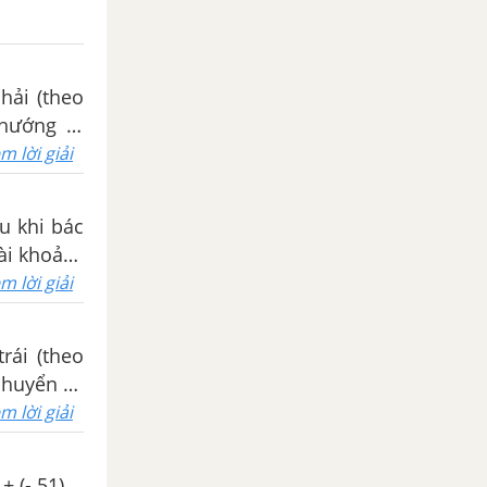
hải (theo
 hướng di
iểm nào và
m lời giải
u khi bác
ài khoản?
m lời giải
rái (theo
 chuyển về
à hãy thử
m lời giải
 từ điểm 0
+ (- 51)