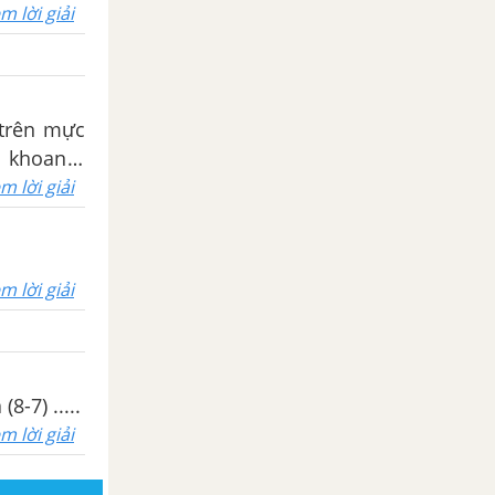
m lời giải
 trên mực
i khoan ở
m lời giải
m lời giải
8-7) .....
m lời giải