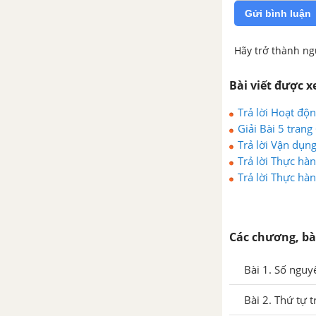
Gửi bình luận
Bài 1.Hình có trục đối xứng
Hãy trở thành ng
Bài 2. Hình có tâm đối xứng
Bài viết được 
Bài 3. Vai trò của tính đối xứng
trong thế giới tự nhiên
Trả lời Hoạt đ
Giải Bài 5 trang
Trả lời Vận dụn
Bài 4. Hoạt động thực hành và
Trả lời Thực hà
trải nghiệm
Trả lời Thực hàn
Bài tập cuối chương 7
CHƯƠNG 8. HÌNH HỌC
Các chương, bà
PHẲNG. CÁC HÌNH HÌNH HỌC
CƠ BẢN
Bài 1. Số nguy
Bài 1. Điểm. Đường thẳng
Bài 2. Thứ tự 