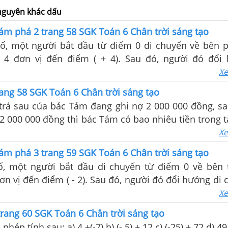
 nguyên khác dấu
m phá 2 trang 58 SGK Toán 6 Chân trời sáng tạo
số, một người bắt đầu từ điểm 0 di chuyển về bên p
 4 đơn vị đến điểm ( + 4). Sau đó, người đó đổi
 trái 4 đơn vị. Hãy cho biết người đó dừng lại tại đ
Xe
ính sau: b) Trên trục số, một người bắt đầu di
ng 58 SGK Toán 6 Chân trời sáng tạo
trả sau của bác Tám đang ghi nợ 2 000 000 đồng, sa
 000 000 đồng thì bác Tám có bao nhiêu tiền trong t
guyên để giải thích.
Xe
m phá 3 trang 59 SGK Toán 6 Chân trời sáng tạo
số, một người bắt đầu di chuyển từ điểm 0 về bên t
ơn vị đến điểm ( - 2). Sau đó, người đó đổi hướng di
n vị. Hãy cho biết người đó dừng lại tại điểm nào v
Xe
ủa phép tính sau: b) Trên trục số, một người bắt đầu
ang 60 SGK Toán 6 Chân trời sáng tạo
hép tính sau: a) 4 +(-7) b) (- 5) + 12 c) (-25) + 72 d) 49 