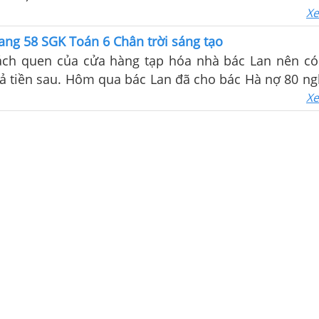
Xe
ng 58 SGK Toán 6 Chân trời sáng tạo
ách quen của cửa hàng tạp hóa nhà bác Lan nên c
rả tiền sau. Hôm qua bác Lan đã cho bác Hà nợ 80 ng
Hà lại muốn nợ 40 nghìn đồng nữa. Em hãy dùng 
Xe
an ghi vào sổ số tiền bác Hà còn nợ bác Lan.