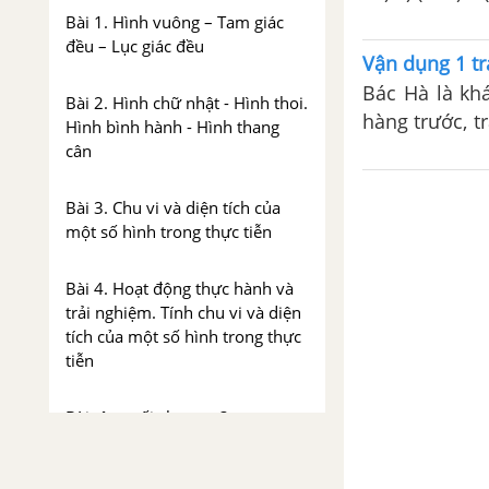
Bài 1. Hình vuông – Tam giác
đều – Lục giác đều
Vận dụng 1 tra
Bác Hà là kh
Bài 2. Hình chữ nhật - Hình thoi.
hàng trước, t
Hình bình hành - Hình thang
hôm nay bác 
cân
để giúp bác L
Bài 3. Chu vi và diện tích của
một số hình trong thực tiễn
Bài 4. Hoạt động thực hành và
trải nghiệm. Tính chu vi và diện
tích của một số hình trong thực
tiễn
Bài tập cuối chương 3
GIẢI TOÁN 6 MỘT SỐ YẾU TỐ THỐNG KÊ VÀ XÁC XUẤT TẬP 1 CHÂN TRỜI SÁNG TẠO