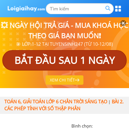
💥 NGÀY HỘI TRẢ GIÁ - MUA KHOÁ HỌC
THEO GIÁ BẠN MUỐN❗
🎯 LỚP 1-12 TẠI TUYENSINH247 (TỪ 10-12/08)
BẮT ĐẦU SAU 1 NGÀY
XEM CHI TIẾT
TOÁN 6, GIẢI TOÁN LỚP 6 CHÂN TRỜI SÁNG TẠO
BÀI 2.
|
CÁC PHÉP TÍNH VỚI SỐ THẬP PHÂN
Bình chọn: