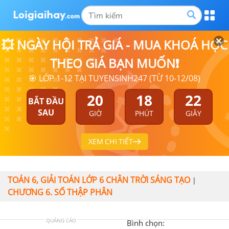
💥 NGÀY HỘI TRẢ GIÁ - MUA KHOÁ HỌC
THEO GIÁ BẠN MUỐN❗
🎯 LỚP 1-12 TẠI TUYENSINH247 (TỪ 10-12/08)
20
18
21
BẮT ĐẦU
SAU
GIỜ
PHÚT
GIÂY
XEM CHI TIẾT
TOÁN 6, GIẢI TOÁN LỚP 6 CHÂN TRỜI SÁNG TẠO
|
CHƯƠNG 6. SỐ THẬP PHÂN
QUẢNG CÁO
Bình chọn: