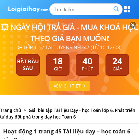
💥 NGÀY HỘI TRẢ GIÁ - MUA KHOÁ HỌC
THEO GIÁ BẠN MUỐN❗
🎯 LỚP 1-12 TẠI TUYENSINH247 (TỪ 10-12/08)
18
40
24
BẮT ĐẦU
SAU
GIỜ
PHÚT
GIÂY
XEM CHI TIẾT
Trang chủ
Giải bài tập Tài liệu Dạy - học Toán lớp 6, Phát triển
tư duy đột phá trong dạy học Toán 6
Hoạt động 1 trang 45 Tài liệu dạy – học toán 6