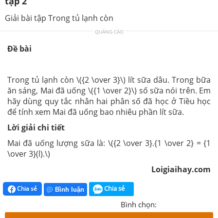
tập 2
Giải bài tập Trong tủ lạnh còn
QUẢNG CÁO
Đề bài
Trong tủ lạnh còn \({2 \over 3}\) lít sữa dâu. Trong bữa
ăn sáng, Mai đã uống \({1 \over 2}\) số sữa nói trên. Em
hãy dùng quy tắc nhân hai phân số đã học ở Tiều học
để tính xem Mai đã uống bao nhiêu phần lít sữa.
Lời giải chi tiết
Mai đã uống lượng sữa là: \({2 \over 3}.{1 \over 2} = {1
\over 3}(l).\)
Loigiaihay.com
Chia sẻ
Chia sẻ
Bình luận
Bình chọn: