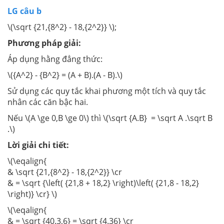
LG câu b
\(\sqrt {21,{8^2} - 18,{2^2}} \);
Phương pháp giải:
Áp dụng hằng đẳng thức:
\({A^2} - {B^2} = (A + B).(A - B).\)
Sử dụng các quy tắc khai phương một tích và quy tắc
nhân các căn bậc hai.
Nếu \(A \ge 0,B \ge 0\) thì \(\sqrt {A.B} = \sqrt A .\sqrt B
.\)
Lời giải chi tiết:
\(\eqalign{
& \sqrt {21,{8^2} - 18,{2^2}} \cr
& = \sqrt {\left( {21,8 + 18,2} \right)\left( {21,8 - 18,2}
\right)} \cr} \)
\(\eqalign{
& = \sqrt {40.3,6} = \sqrt {4.36} \cr