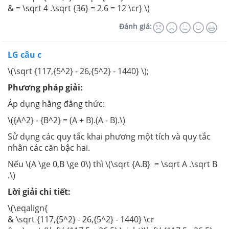
& = \sqrt 4 .\sqrt {36} = 2.6 = 12 \cr} \)
Đánh giá:
LG câu c
\(\sqrt {117,{5^2} - 26,{5^2} - 1440} \);
Phương pháp giải:
Áp dụng hằng đẳng thức:
\({A^2} - {B^2} = (A + B).(A - B).\)
Sử dụng các quy tắc khai phương một tích và quy tắc
nhân các căn bậc hai.
Nếu \(A \ge 0,B \ge 0\) thì \(\sqrt {A.B} = \sqrt A .\sqrt B
.\)
Lời giải chi tiết:
\(\eqalign{
& \sqrt {117,{5^2} - 26,{5^2} - 1440} \cr