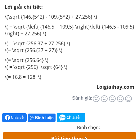
Lời giải chi tiết:
\(\sqrt {146,{5^2} - 109,{5^2} + 27.256} \)
\( = \sqrt {\left( {146,5 + 109,5} \right)\left( {146,5 - 109,5}
\right) + 27.256} \)
\( = \sqrt {256.37 + 27.256} \)
\(= \sqrt {256.(37 + 27)} \)
\(= \sqrt {256.64} \)
\( = \sqrt {256} .\sqrt {64} \)
\(= 16.8 = 128 \)
Loigiaihay.com
Đánh giá:
Chia sẻ
Chia sẻ
Bình luận
Bình chọn:
Bài tiếp theo