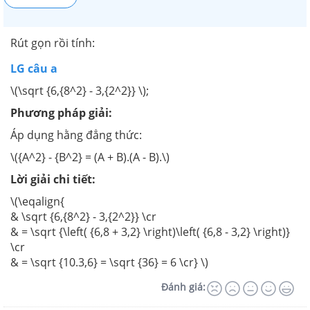
Rút gọn rồi tính:
LG câu a
\(\sqrt {6,{8^2} - 3,{2^2}} \);
Phương pháp giải:
Áp dụng hằng đẳng thức:
\({A^2} - {B^2} = (A + B).(A - B).\)
Lời giải chi tiết:
\(\eqalign{
& \sqrt {6,{8^2} - 3,{2^2}} \cr
& = \sqrt {\left( {6,8 + 3,2} \right)\left( {6,8 - 3,2} \right)}
\cr
& = \sqrt {10.3,6} = \sqrt {36} = 6 \cr} \)
Đánh giá: