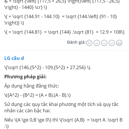
& = \sqrt {\left( {117,5 + 26,5} \right)\left( {117,5 - 26,5}
\right) - 1440} \cr} \)
\( = \sqrt {144.91 - 144.10} = \sqrt {144.\left( {91 - 10}
\right)} \)
\( = \sqrt {144.81} = \sqrt {144} .\sqrt {81} = 12.9 = 108\)
Đánh giá:
LG câu d
\(\sqrt {146,{5^2} - 109,{5^2} + 27.256} \).
Phương pháp giải:
Áp dụng hằng đẳng thức:
\({A^2} - {B^2} = (A + B).(A - B).\)
Sử dụng các quy tắc khai phương một tích và quy tắc
nhân các căn bậc hai.
Nếu \(A \ge 0,B \ge 0\) thì \(\sqrt {A.B} = \sqrt A .\sqrt B
.\)