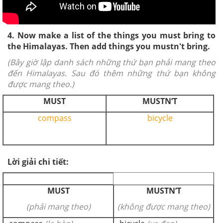
4. Now make a list of the things you must bring to
the Himalayas. Then add things you mustn't bring.
(Bây giờ lập danh sách những thứ bạn phải mang theo
đến Himalayas. Sau đó thêm những thứ bạn không
được mang theo.)
MUST
MUSTN’T
compass
bicycle
Lời giải chi tiết:
MUST
MUSTN’T
(phải mang theo)
(không được mang theo)