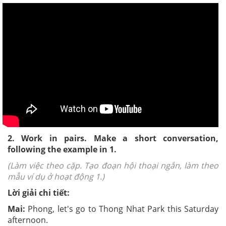
2. Work in pairs. Make a short conversation,
following the example in 1.
(Làm việc theo cặp. Tạo đoạn hội thoại ngắn, làm theo
mẫu ví dụ ở hoạt động 1.)
Lời giải chi tiết:
Mai:
Phong, let's go to Thong Nhat Park this Saturday
afternoon.