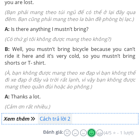
you are lost.
(Bạn phải mang theo túi ngủ để có thể ở lại đây qua
đêm. Bạn cũng phải mang theo la bàn đề phòng bị lạc.)
A:
Is there anything I mustn’t bring?
(Có thứ gì tôi không được mang theo không?)
B:
Well, you mustn’t bring bicycle because you can’t
ride it here and it’s very cold, so you mustn’t bring
shorts or T- shirt.
(À, bạn không được mang theo xe đạp vì bạn không thể
đi xe đạp ở đây và trời rất lạnh, vì vậy bạn không được
mang theo quần đùi hoặc áo phông.)
A:
Thanks a lot.
(Cảm ơn rất nhiều.)
Xem thêm
Cách trả lời 2
Đánh giá:
(4/5 ⭐ - 1 lượt)