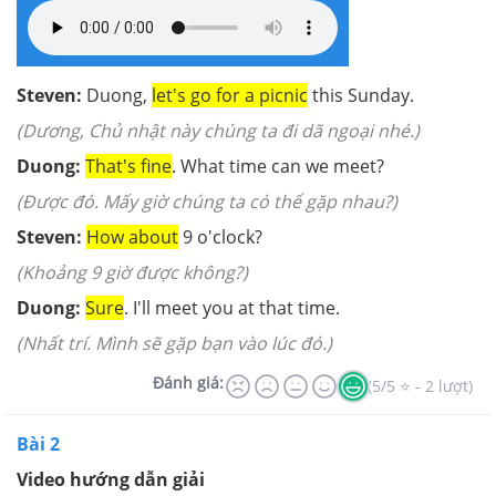
Steven:
Duong,
let's go for a picnic
this Sunday.
(Dương, Chủ nhật này chúng ta đi dã ngoại nhé.)
Duong:
That's fine
. What time can we meet?
(Được đó. Mấy giờ chúng ta có thể gặp nhau?)
Steven:
How about
9 o'clock?
(Khoảng 9 giờ được không?)
Duong:
Sure
. I'll meet you at that time.
(Nhất trí. Mình sẽ gặp bạn vào lúc đó.)
Đánh giá:
(5/5 ⭐ - 2 lượt)
Bài 2
Video hướng dẫn giải