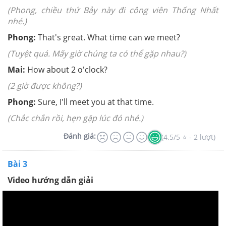
(Phong, chiều thứ Bảy này đi công viên Thống Nhất
nhé.)
Phong:
That's great. What time can we meet?
(Tuyệt quá. Mấy giờ chúng ta có thể gặp nhau?)
Mai:
How about 2 o'clock?
(2 giờ được không?)
Phong:
Sure, I'll meet you at that time.
(Chắc chắn rồi, hẹn gặp lúc đó nhé.)
Đánh giá:
(4.5/5 ⭐ - 2 lượt)
Bài 3
Video hướng dẫn giải