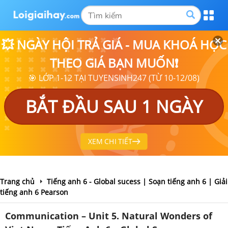
💥 NGÀY HỘI TRẢ GIÁ - MUA KHOÁ HỌC
THEO GIÁ BẠN MUỐN❗
🎯 LỚP 1-12 TẠI TUYENSINH247 (TỪ 10-12/08)
BẮT ĐẦU SAU 1 NGÀY
XEM CHI TIẾT
Trang chủ
Tiếng anh 6 - Global sucess | Soạn tiếng anh 6 | Giải
tiếng anh 6 Pearson
Communication – Unit 5. Natural Wonders of