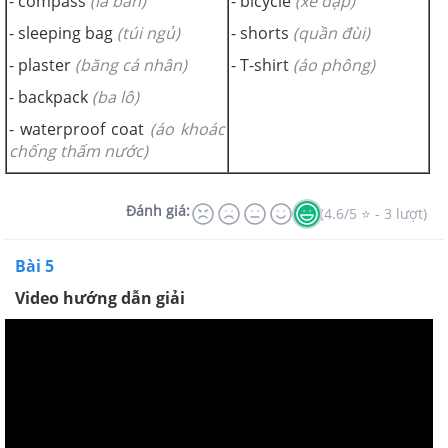
- compass
(la bàn)
- bicycle
(xe đạp)
- sleeping bag
(túi ngủ)
- shorts
(quần đùi)
- plaster
(băng cá nhân)
- T-shirt
(áo phông)
- backpack
(ba lô)
- waterproof coat
(áo khoác
chống thấm nước)
Đánh giá:
(4.6/5 ⭐ - 3 lượt)
Bài 5
Video hướng dẫn giải