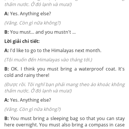
thấm nước. Ở đó lạnh và mưa!)
A:
Yes. Anything else?
(Vâng. Còn gì nữa không?)
B:
You must... and you mustn't ...
Lời giải chi tiết:
A:
I'd like to go to the Himalayas next month.
(Tôi muốn đến Himalayas vào tháng tới.)
B:
OK. I think you must bring a waterproof coat. It's
cold and rainy there!
(Được rồi. Tôi nghĩ bạn phải mang theo áo khoác không
thấm nước. Ở đó lạnh và mưa!)
A:
Yes. Anything else?
(Vâng. Còn gì nữa không?)
B:
You must bring a sleeping bag so that you can stay
here overnight. You must also bring a compass in case