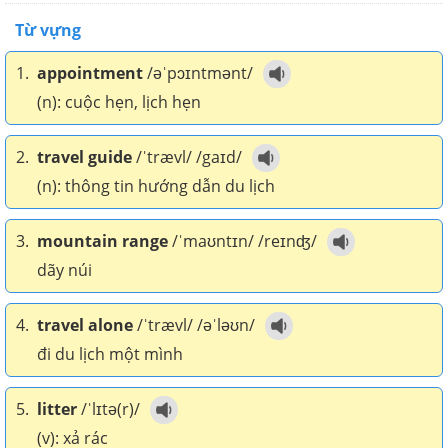
Từ vựng
1.
appointment
/əˈpɔɪntmənt/
(n): cuộc hẹn, lịch hẹn
2.
travel guide
/ˈtrævl/ /gaɪd/
(n): thông tin hướng dẫn du lịch
3.
mountain range
/ˈmaʊntɪn/ /reɪnʤ/
dãy núi
4.
travel alone
/ˈtrævl/ /əˈləʊn/
đi du lịch một mình
5.
litter
/ˈlɪtə(r)/
(v): xả rác