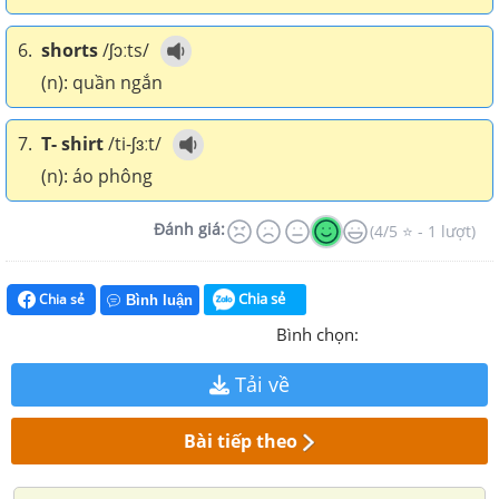
6.
shorts
/ʃɔːts/
(n): quần ngắn
7.
T- shirt
/ti-ʃɜːt/
(n): áo phông
Đánh giá:
(4/5 ⭐ - 1 lượt)
Chia sẻ
Chia sẻ
Bình luận
Bình chọn:
Tải về
Bài tiếp theo