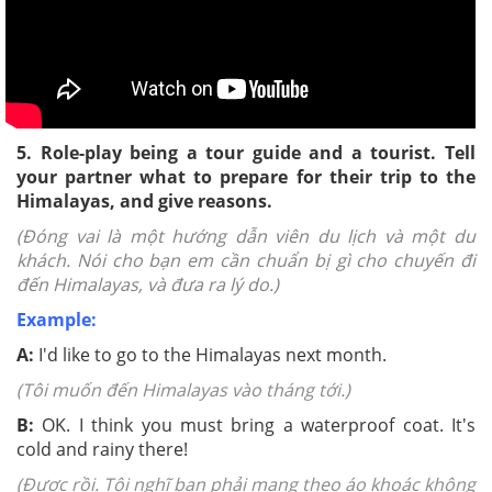
5. Role-play being a tour guide and a tourist. Tell
your partner what to prepare for their trip to the
Himalayas, and give reasons.
(Đóng vai là một hướng dẫn viên du lịch và một du
khách. Nói cho bạn em cần chuẩn bị gì cho chuyến đi
đến Himalayas, và đưa ra lý do.)
Example:
A:
I'd like to go to the Himalayas next month.
(Tôi muốn đến Himalayas vào tháng tới.)
B:
OK. I think you must bring a waterproof coat. It's
cold and rainy there!
(Được rồi. Tôi nghĩ bạn phải mang theo áo khoác không