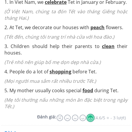
1. In Viet Nam, we
celebrate
Tet in January or February.
(Ở Việt Nam, chúng ta đón Tết vào tháng Giêng hoặc
tháng Hai.)
2. At Tet, we decorate our houses with
peach
flowers.
(Tết đến, chúng tôi trang trí nhà cửa với hoa đào.)
3. Children should help their parents to
clean
their
houses.
(Trẻ nhỏ nên giúp bố mẹ dọn dẹp nhà cửa.)
4. People do a lot of
shopping
before Tet.
(Mọi người mua sắm rất nhiều trước Tết.)
5. My mother usually cooks special
food
during Tet.
(Mẹ tôi thường nấu những món ăn đặc biệt trong ngày
Tết.)
Đánh giá:
(4.6/5 ⭐ - 3 lượt)