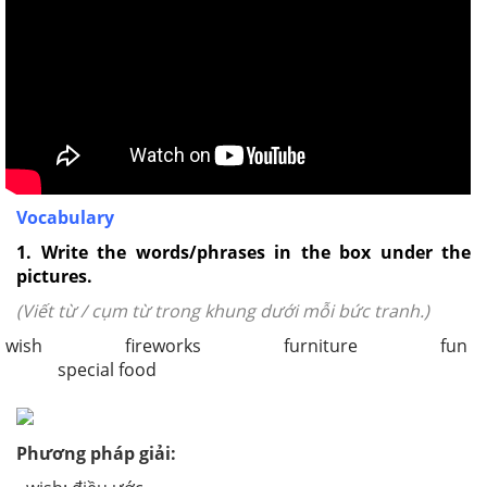
Vocabulary
1. Write the words/phrases in the box under the
pictures.
(Viết từ / cụm từ trong khung dưới mỗi bức tranh.)
wish fireworks furniture fun
special food
Phương pháp giải: