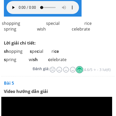
shopping special rice
spring wish celebrate
Lời giải chi tiết:
sh
opping
s
pe
c
ial ri
ce
s
pring wi
sh
c
elebrate
Đánh giá:
(4.6/5 ⭐ - 3 lượt)
Bài 5
Video hướng dẫn giải