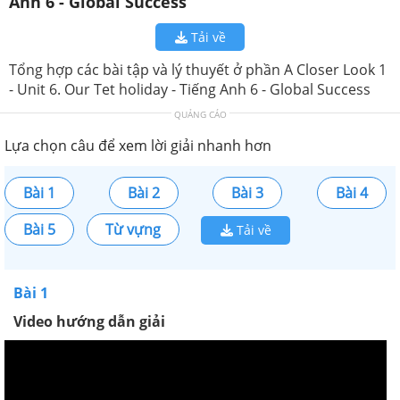
Anh 6 - Global Success
Tải về
Tổng hợp các bài tập và lý thuyết ở phần A Closer Look 1
- Unit 6. Our Tet holiday - Tiếng Anh 6 - Global Success
QUẢNG CÁO
Lựa chọn câu để xem lời giải nhanh hơn
Bài 1
Bài 2
Bài 3
Bài 4
Bài 5
Từ vựng
Tải về
Bài 1
Video hướng dẫn giải