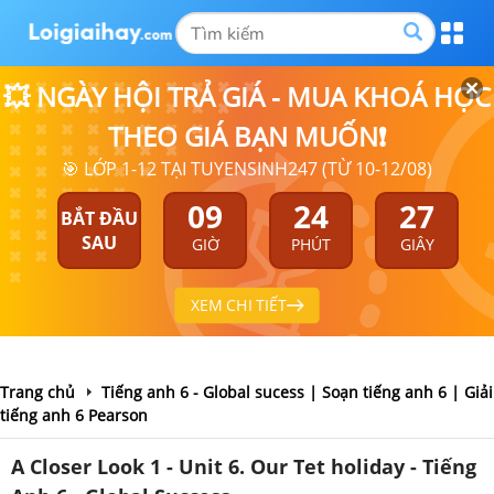
💥 NGÀY HỘI TRẢ GIÁ - MUA KHOÁ HỌC
THEO GIÁ BẠN MUỐN❗
🎯 LỚP 1-12 TẠI TUYENSINH247 (TỪ 10-12/08)
09
24
27
BẮT ĐẦU
SAU
GIỜ
PHÚT
GIÂY
XEM CHI TIẾT
Trang chủ
Tiếng anh 6 - Global sucess | Soạn tiếng anh 6 | Giải
tiếng anh 6 Pearson
A Closer Look 1 - Unit 6. Our Tet holiday - Tiếng