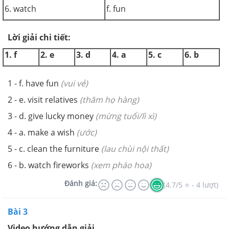
6. watch
f. fun
Lời giải chi tiết:
1. f
2. e
3. d
4. a
5. c
6. b
1 - f. have fun
(vui vẻ)
2 - e. visit relatives
(thăm họ hàng)
3 - d. give lucky money
(mừng tuổi/lì xì)
4 - a. make a wish
(ước)
5 - c. clean the furniture
(lau chùi nội thất)
6 - b. watch fireworks
(xem pháo hoa)
Đánh giá:
(4.7/5 ⭐ - 4 lượt)
Bài 3
Video hướng dẫn giải