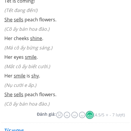
Tet is coming!
(Tết đang đến!)
She
sells
peach flowers.
(Cô ấy bán hoa đào.)
Her cheeks
shine
.
(Má cô ấy bừng sáng.)
Her eyes
smile
.
(Mắt cô ấy biết cười.)
Her
smile
is
shy
.
(Nụ cười e ấp.)
She
sells
peach flowers.
(Cô ấy bán hoa đào.)
Đánh giá:
(4.5/5 ⭐ - 7 lượt)
Từ vựng