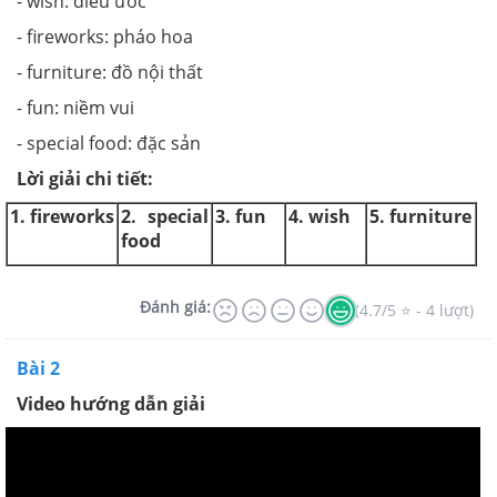
- wish: điều ước
- fireworks: pháo hoa
- furniture: đồ nội thất
- fun: niềm vui
- special food: đặc sản
Lời giải chi tiết:
1. fireworks
2. special
3. fun
4. wish
5. furniture
food
Đánh giá:
(4.7/5 ⭐ - 4 lượt)
Bài 2
Video hướng dẫn giải