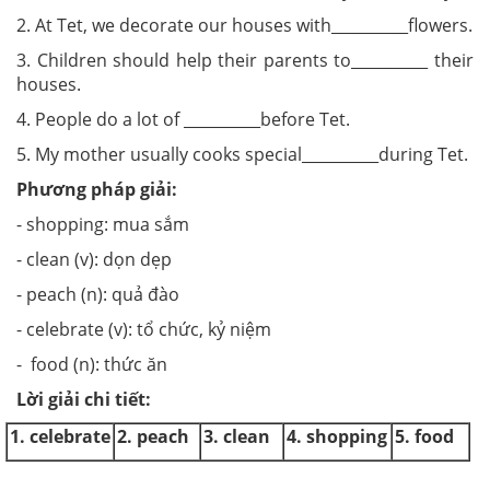
2. At Tet, we decorate our houses with__________flowers.
3. Children should help their parents to__________ their
houses.
4. People do a lot of __________before Tet.
5. My mother usually cooks special__________during Tet.
Phương pháp giải:
- shopping: mua sắm
- clean (v): dọn dẹp
- peach (n): quả đào
- celebrate (v): tổ chức, kỷ niệm
- food (n): thức ăn
Lời giải chi tiết:
1. celebrate
2. peach
3. clean
4. shopping
5. food