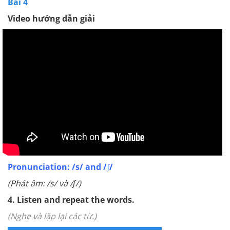
Bài 4
Video hướng dẫn giải
Pronunciation: /s/ and /ʃ/
(Phát âm: /s/ và /ʃ/)
4. Listen and repeat the words.
(Nghe và lặp lại các từ.)