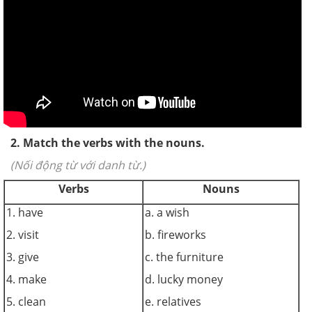
2. Match the verbs with the nouns.
(Nối động từ với danh từ.)
Verbs
Nouns
1. have
a. a wish
2. visit
b. fireworks
3. give
c. the furniture
4. make
d. lucky money
5. clean
e. relatives