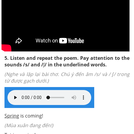
5. Listen and repeat the poem. Pay attention to the
sounds /s/ and /
ʃ
/ in the underlined words.
(Nghe và lặp lại bài thơ. Chú ý đến âm /s/ và / ʃ/ trong
từ được gạch dưới.)
Spring
is coming!
(Mùa xuân đang đến!)