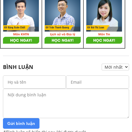
BÌNH LUẬN
Gửi bình luận
*Bình luận sẽ hiển thị sau khi được duyệt