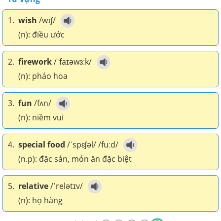
1.
wish
/wɪʃ/
(n): điều ước
2.
firework
/ˈfaɪəwɜːk/
(n): pháo hoa
3.
fun
/fʌn/
(n): niềm vui
4.
special food
/ˈspɛʃəl/ /fuːd/
(n.p): đặc sản, món ăn đặc biệt
5.
relative
/ˈrelətɪv/
(n): họ hàng