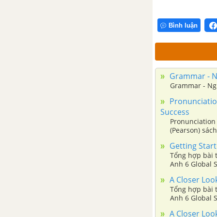
Luyện tập từ vựng
Bình luận
Ngữ pháp - Unit 12 - Tiếng Anh
6
Grammar - Ng
Ngữ âm - Unit 12 - Tiếng Anh 6
Grammar - Ngữ
Pronunciation
Getting Started – Unit 12 – Tiếng
Success
Anh 6
Pronunciation 
(Pearson) sách
Getting Start
A Closer Look 1 – Unit 12 –
Tổng hợp bài t
Tiếng Anh 6
Anh 6 Global 
A Closer Look
A Closer Look 2 – Unit 12 –
Tổng hợp bài t
Tiếng Anh 6
Anh 6 Global 
A Closer Look