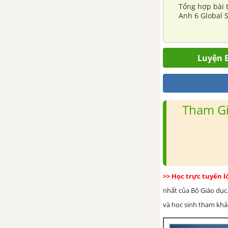
Communication – Unit 12 –
Tổng hợp bài t
Tiếng Anh 6
Anh 6 Global 
Skills 1 – Unit 12 – Tiếng Anh 6
Luyện B
Skills 2 - Unit 12 - Tiếng Anh 6
Looking back– Unit 12 – Tiếng
Anh 6
Tham Gi
Project - Unit 12 - Tiếng Anh 6
Review 4 (Units 10 - 11 - 12)
>> Học trực tuyến 
Language - Review 4 - Tiếng Anh
6
nhất của Bộ Giáo dục.
và học sinh tham khảo 
Skills - Review 4 – Tiếng Anh 6