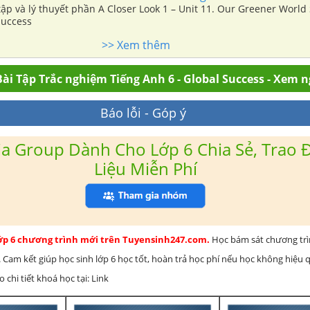
ập và lý thuyết phần A Closer Look 1 – Unit 11. Our Greener World
Success
>> Xem thêm
ài Tập Trắc nghiệm Tiếng Anh 6 - Global Success - Xem 
Báo lỗi - Góp ý
a Group Dành Cho Lớp 6 Chia Sẻ, Trao Đ
Liệu Miễn Phí
lớp 6 chương trình mới trên Tuyensinh247.com.
Học bám sát chương tr
 Cam kết giúp học sinh lớp 6 học tốt, hoàn trả học phí nếu học không hiệu
chi tiết khoá học tại: Link