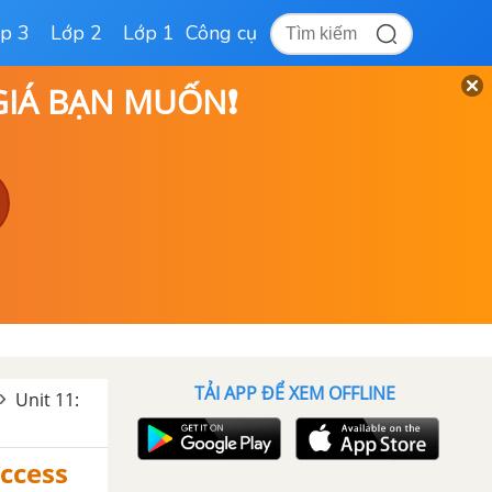
p 3
Lớp 2
Lớp 1
Công cụ
 GIÁ BẠN MUỐN❗
TẢI APP ĐỂ XEM OFFLINE
Unit 11:
uccess