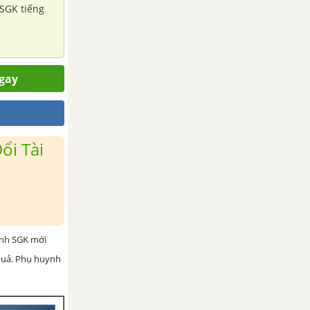
 SGK tiếng
ngay
ổi Tài
ình SGK mới
 quả. Phụ huynh