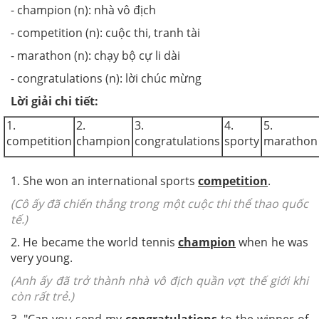
- champion (n): nhà vô địch
- competition (n): cuộc thi, tranh tài
- marathon (n): chạy bộ cự li dài
- congratulations (n): lời chúc mừng
Lời giải chi tiết:
1.
2.
3.
4.
5.
competition
champion
congratulations
sporty
marathon
1. She won an international sports
competition
.
(Cô ấy đã chiến thắng trong một cuộc thi thể thao quốc
tế.)
2. He became the world tennis
champion
when he was
very young.
(Anh ấy đã trở thành nhà vô địch quần vợt thế giới khi
còn rất trẻ.)