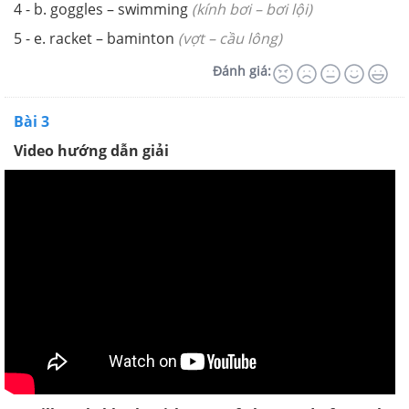
4 - b. goggles – swimming
(kính bơi – bơi lội)
5 - e. racket – baminton
(vợt – cầu lông)
Đánh giá:
Bài 3
Video hướng dẫn giải