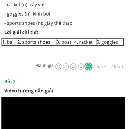
- racket (n): cây vợt
- goggles (n): kính bơi
- sports shoes (n): giày thể thao
Lời giải chi tiết:
1. ball
2. sports shoes
3. boat
4. racket
5. goggles
Đánh giá:
(4.5/5 ⭐ - 2 lượt)
Bài 2
Video hướng dẫn giải