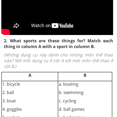
2. What sports are these things for? Match each
thing in column A with a sport in column B.
(Những dụng cụ này dành cho những môn thể thao
nào? Nối mỗi dụng cụ ở cột A với một môn thể thao ở
cột B.)
A
B
1. bicycle
a. boating
2. ball
b. swimming
3. boat
c. cycling
4. goggles
d. ball games