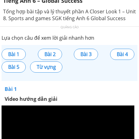
Tiếng Anh 6 – Global Success
Tổng hợp bài tập và lý thuyết phần A Closer Look 1 – Unit
8. Sports and games SGK tiếng Anh 6 Global Success
QUẢNG CÁO
Lựa chọn câu để xem lời giải nhanh hơn
Bài 1
Bài 2
Bài 3
Bài 4
Bài 5
Từ vựng
Bài 1
Video hướng dẫn giải