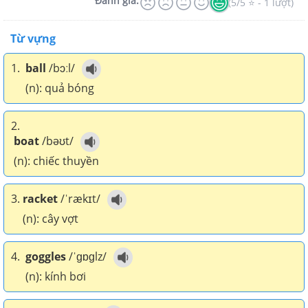
Đánh giá:
(5/5 ⭐ - 1 lượt)
Từ vựng
1.
ball
/bɔːl/
(n): quả bóng
2.
boat
/bəʊt/
(n): chiếc thuyền
3.
racket
/ˈrækɪt/
(n): cây vợt
4.
goggles
/ˈɡɒɡlz/
(n): kính bơi