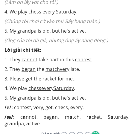
(Làm ơn lấy vợt cho tôi.)
4. We play chess every Saturday.
(Chúng tôi chơi cờ vào thứ Bảy hàng tuần.)
5. My grandpa is old, but he's active.
(Ông của tôi đã già, nhưng ông ấy năng động.)
Lời giải chi tiết:
1. They
cannot
take part in this
contest
.
2. They
began
the
matchvery
late.
3. Please
get
the
racket
for me.
4. We play
chesseverySaturday
.
5. My
grandpa
is old, but he's
active
.
/e/:
cont
e
st, v
e
ry, g
e
t, ch
e
ss,
e
very.
/æ/:
c
a
nnot, beg
a
n, m
a
tch, r
a
cket, S
a
turday,
gr
a
ndpa,
a
ctive.