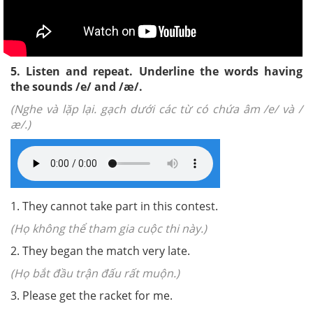
5. Listen and repeat. Underline the words having
the sounds /e/ and /æ/.
(Nghe và lặp lại. gạch dưới các từ có chứa âm /e/ và /
æ/.)
1. They cannot take part in this contest.
(Họ không thể tham gia cuộc thi này.)
2. They began the match very late.
(Họ bắt đầu trận đấu rất muộn.)
3. Please get the racket for me.