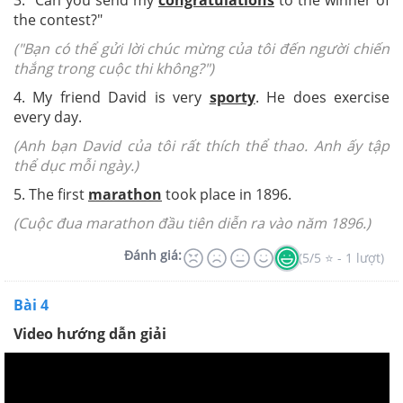
3. "Can you send my
congratulations
to the winner of
the contest?"
("Bạn có thể gửi lời chúc mừng của tôi đến người chiến
thắng trong cuộc thi không?")
4. My friend David is very
sporty
. He does exercise
every day.
(Anh bạn David của tôi rất thích thể thao. Anh ấy tập
thể dục mỗi ngày.)
5. The first
marathon
took place in 1896.
(Cuộc đua marathon đầu tiên diễn ra vào năm 1896.)
Đánh giá:
(5/5 ⭐ - 1 lượt)
Bài 4
Video hướng dẫn giải