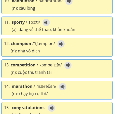
10.
badminton
/ˈbædmɪntən/
(n): cầu lông
11.
sporty
/ˈspɔːti/
(a): dáng vẻ thể thao, khỏe khoắn
12.
champion
/ˈtʃæmpiən/
(n): nhà vô địch
13.
competition
/ˌkɒmpəˈtɪʃn/
(n): cuộc thi, tranh tài
14.
marathon
/ˈmærəθən/
(n): chạy bộ cự li dài
15.
congratulations