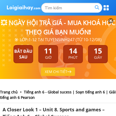
💥 NGÀY HỘI TRẢ GIÁ - MUA KHOÁ HỌC
THEO GIÁ BẠN MUỐN❗
🎯 LỚP 1-12 TẠI TUYENSINH247 (TỪ 10-12/08)
11
14
14
BẮT ĐẦU
SAU
GIỜ
PHÚT
GIÂY
XEM CHI TIẾT
Trang chủ
Tiếng anh 6 - Global sucess | Soạn tiếng anh 6 | Giải
tiếng anh 6 Pearson
A Closer Look 1 – Unit 8. Sports and games –