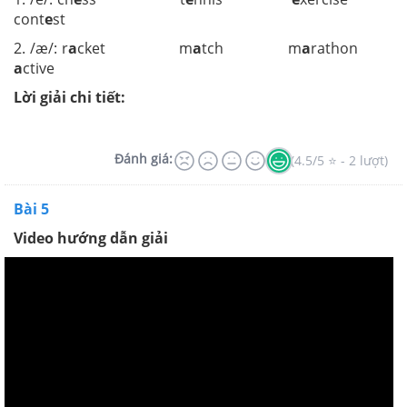
cont
e
st
2. /æ/: r
a
cket m
a
tch m
a
rathon
a
ctive
Lời giải chi tiết:
Đánh giá:
(4.5/5 ⭐ - 2 lượt)
Bài 5
Video hướng dẫn giải