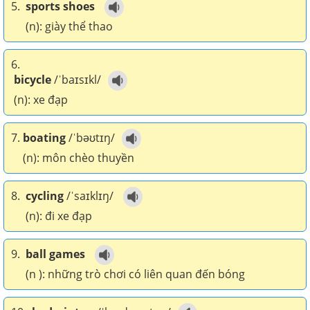
5.
sports shoes
(n): giày thể thao
6.
bicycle
/ˈbaɪsɪkl/
(n): xe đạp
7.
boating
/ˈbəʊtɪŋ/
(n): môn chèo thuyền
8.
cycling
/ˈsaɪklɪŋ/
(n): đi xe đạp
9.
ball games
(n ): những trò chơi có liên quan đến bóng