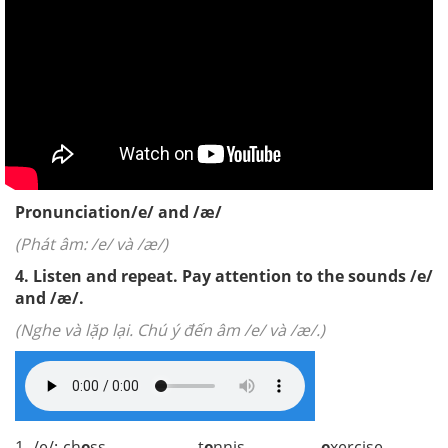
Pronunciation
/e/ and /æ/
(Phát âm: /e/ và /æ/)
4. Listen and repeat. Pay attention to the sounds /e/
and /æ/.
(Nghe và lặp lại. Chú ý đến âm /e/ và /æ/.)
1. /e/: ch
e
ss t
e
nnis
e
xercise