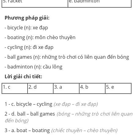
5. racket
e. badminton
Phương pháp giải:
- bicycle (n): xe đạp
- boating (n): môn chèo thuyền
- cycling (n): đi xe đạp
- ball games (n): những trò chơi có liên quan đến bóng
- badminton (n): cầu lông
Lời giải chi tiết:
1. c
2. d
3. a
4. b
5. e
1 - c. bicycle – cycling
(xe đạp – đi xe đạp)
2 - d. ball – ball games
(bóng – những trò chơi liên quan
đến bóng)
3 - a. boat – boating
(chiếc thuyền – chèo thuyền)