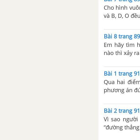
Cho hình vuô
và B, D, O đề
Bài 8 trang 8
Em hãy tìm hi
nào thì xảy r
Bài 1 trang 9
Qua hai điểm
phương án đún
Bài 2 trang 9
Vì sao người
“đường thẳng