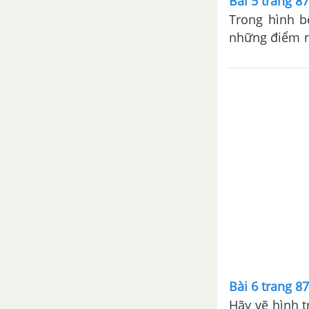
Bài 5 trang 8
YẾU TỐ THỐNG KÊ
Trong hình bên, em hãy chỉ r
những điểm n
đường thẳng 
điểm D, điểm 
Bài 6 trang 8
Hãy vẽ hình trong các trư