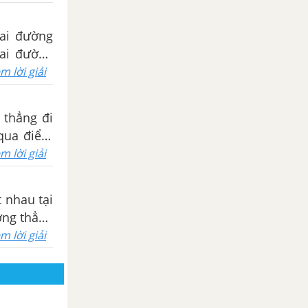
m lời giải
 thẳng đi
 qua điểm
m lời giải
t nhau tại
ờng thẳng
m lời giải