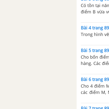
Có tồn tại nă
điểm B vừa v
hay không? Hã
Bài 4 trang 8
Trong hình v
Bài 5 trang 8
Cho bốn điểm 
hàng. Các điể
Bài 6 trang 8
Cho 4 điểm M
các điểm M, 
Nếu có em hã
Bài 7 trang 8