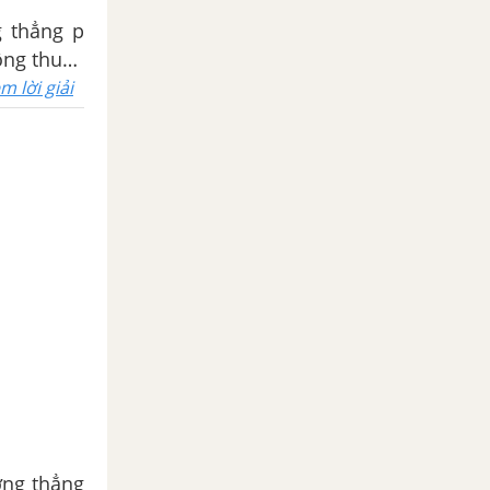
ông thuộc
, điểm C,
m lời giải