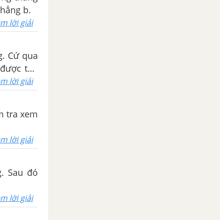
thẳng b.
m lời giải
g. Cứ qua
 được tạo
m lời giải
m tra xem
m lời giải
. Sau đó
m lời giải