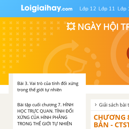
Bài tập cuối chương 6. SỐ THẬP
PHÂN
Lớp 12
Lớp 11
Lớp 
CHƯƠNG 7. HÌNH HỌC TRỰC
💥 NGÀY HỘI T
QUAN. TÍNH ĐỐI XỨNG CỦA
HÌNH PHẲNG TRONG THẾ
GIỚI TỰ NHIÊN - CTST
Bài 1. Hình có trục đối xứng
Bài 2. Hình có tâm đối xứng
Bài 3. Vai trò của tính đối xứng
trong thế giới tự nhiên
Bài tập cuối chương 7. HÌNH
Giải sách bài 
HỌC TRỰC QUAN. TÍNH ĐỐI
CHƯƠNG 8
XỨNG CỦA HÌNH PHẲNG
BẢN - CTS
TRONG THẾ GIỚI TỰ NHIÊN