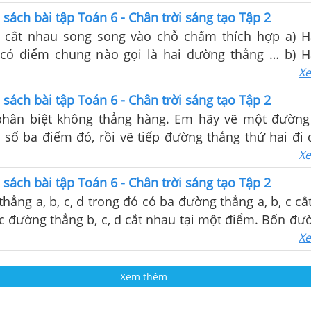
1 sách bài tập Toán 6 - Chân trời sáng tạo Tập 2
ắt nhau song song vào chỗ chấm thích hợp a) Hai đường
ểm chung nào gọi là hai đường thẳng … b) Hai đường
 nhất một điểm chung gọi là hai đường thẳng …
Xe
1 sách bài tập Toán 6 - Chân trời sáng tạo Tập 2
hân biệt không thẳng hàng. Em hãy vẽ một đường
 số ba điểm đó, rồi vẽ tiếp đường thẳng thứ hai đi
ng song với đường thẳng vừa vẽ.
Xe
1 sách bài tập Toán 6 - Chân trời sáng tạo Tập 2
hẳng a, b, c, d trong đó có ba đường thẳng a, b, c cắ
 đường thẳng b, c, d cắt nhau tại một điểm. Bốn đư
 cắt nhau tại một điểm hay không? Vì sao?
Xe
Xem thêm