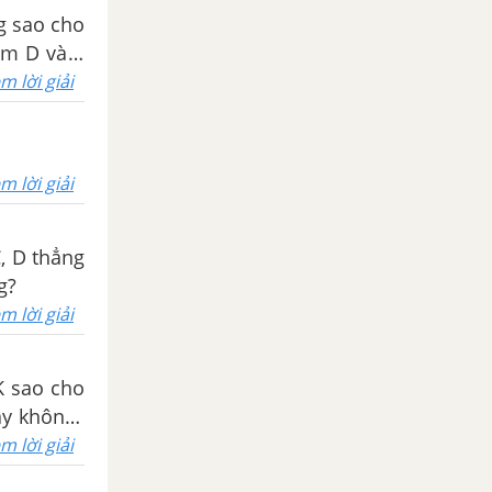
g sao cho
ểm D và E
m lời giải
m lời giải
C, D thẳng
g?
m lời giải
K sao cho
ay không?
m lời giải