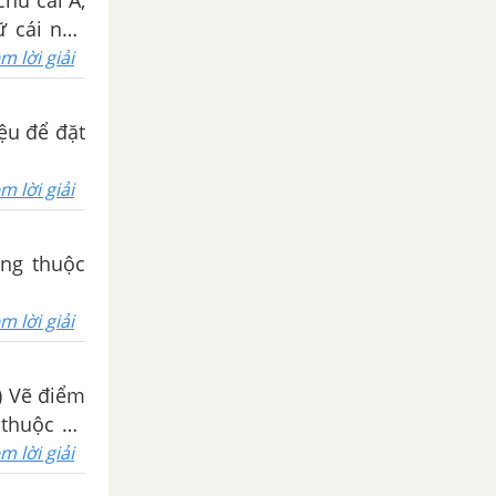
hữ cái A,
ữ cái nào
m lời giải
iệu để đặt
m lời giải
ông thuộc
m lời giải
) Vẽ điểm
 thuộc để
ông thuộc
m lời giải