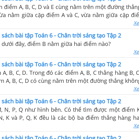
m điểm A, B, C, D và E cùng nằm trên một đường thẳn
ừa nằm giữa cặp điểm A và C, vừa nằm giữa cặp đi
y vẽ hình minh hoạ (nếu có).
Xe
9 sách bài tập Toán 6 - Chân trời sáng tạo Tập 2
ẽ dưới đây, điểm B nằm giữa hai điểm nào?
Xe
9 sách bài tập Toán 6 - Chân trời sáng tạo Tập 2
A, B, C, D. Trong đó các điểm A, B, C thẳng hàng B, 
m A, B, C, D có cùng nằm trên một đường thẳng khôn
Xe
9 sách bài tập Toán 6 - Chân trời sáng tạo Tập 2
, N, P, Q như hình bên. Có thể tìm được một điểm 
N, K và P, Q, K đều là các bộ ba điểm thẳng hàng h
y hãy nêu cách xác định điểm K
Xe
9 sách bài tập Toán 6 - Chân trời sáng tạo Tập 2