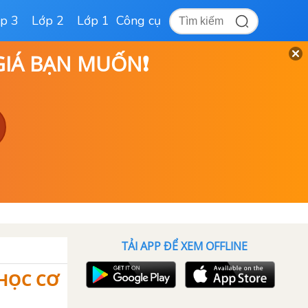
p 3
Lớp 2
Lớp 1
Công cụ
 GIÁ BẠN MUỐN❗
TẢI APP ĐỂ XEM OFFLINE
 HỌC CƠ