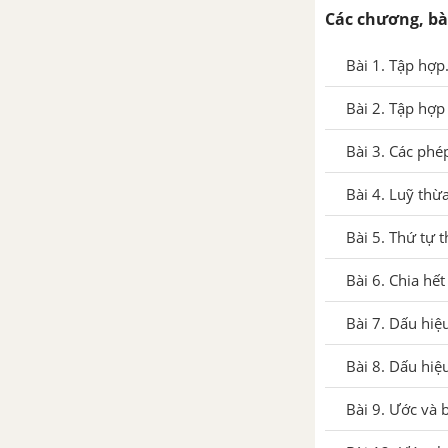
phân
Các chương, bà
Bài 3. Làm tròn số thập phân và
Bài 1. Tập hợp
ước lượng kết quả
Bài 2. Tập hợp 
Bài 4. Tỉ số và tỉ số phần trăm
Bài 3. Các phép
Bài 5. Bài toán về tỉ số phần
Bài 4. Luỹ thừ
trăm
Bài 5. Thứ tự t
Bài tập cuối chương 6. SỐ THẬP
Bài 6. Chia hết
PHÂN
Bài 7. Dấu hiệu
CHƯƠNG 7. HÌNH HỌC TRỰC
QUAN. TÍNH ĐỐI XỨNG CỦA
Bài 8. Dấu hiệu
HÌNH PHẲNG TRONG THẾ
GIỚI TỰ NHIÊN - CTST
Bài 9. Ước và b
Bài 1. Hình có trục đối xứng