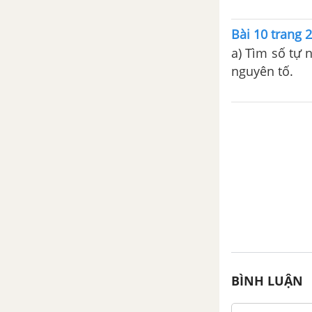
kép
Bài 10 trang 
Bài tập cuối chương 4
a) Tìm số tự n
nguyên tố.
SÁCH BÀI TẬP TOÁN 6 TẬP 2 - CHÂN TRỜI SÁNG TẠO
CHƯƠNG 5. PHÂN SỐ - SBT
CTST
Bài 1. Phân số với tử số và mẫu
số là số nguyên
Bài 2. Tính chất cơ bản của phân
số
Bài 3. So sánh phân số
BÌNH LUẬN
Bài 4. Phép cộng và phép trừ
phân số