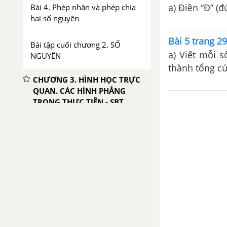
a) Điền “Đ” (đ
Bài 4. Phép nhân và phép chia
hai số nguyên
Bài 5 trang 2
Bài tập cuối chương 2. SỐ
a) Viết mỗi s
NGUYÊN
thành tổng củ
CHƯƠNG 3. HÌNH HỌC TRỰC
QUAN. CÁC HÌNH PHẲNG
TRONG THỰC TIỄN - SBT
CTST
Bài 1. Hình vuông - Tam giác
đều - Lục giác đều
Bài 2. Hình chữ nhật - Hình thoi
- Hình bình hành - Hình thang
cân
Bài 3. Chu vi và diện tích của