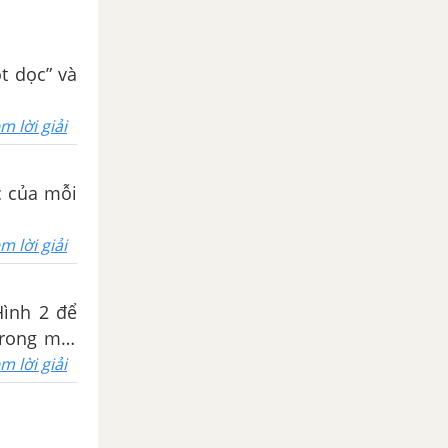
t dọc” và
m lời giải
c của mỗi
m lời giải
Hình 2 để
trong mỗi
n?
m lời giải