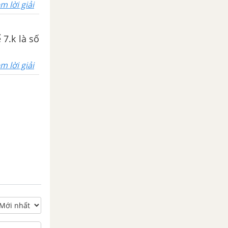
m lời giải
 7.k là số
m lời giải