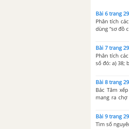
một số hình trong thực tiễn
Bài 6 trang 2
Bài tập cuối chương 3. HÌNH
Phân tích các
HỌC TRỰC QUAN. CÁC HÌNH
dùng “sơ đồ câ
PHẲNG TRONG THỰC TIỄN
CHƯƠNG 4. MỘT SỐ YẾU TỐ
Bài 7 trang 2
THỐNG KÊ - SBT CTST
Phân tích các
số đó: a) 38; b
Bài 1. Thu thập và phân loại dữ
liệu
Bài 8 trang 2
Bài 2. Biểu diễn dữ liệu trên
Bác Tâm xếp 
bảng
mang ra chợ 
trường hợp, b
Bài 3. Biểu đồ tranh
Bài 9 trang 2
Bài 4. Biểu đồ cột - Biểu đồ cột
Tìm số nguyên