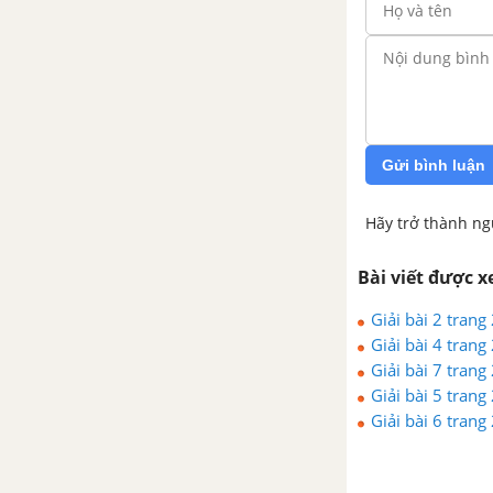
Bài 5. Phép nhân và phép chia
phân số
Bài 6. Giá trị phân số của một
số
Gửi bình luận
Bài 7. Hỗn số
Hãy trở thành ng
Bài tập tập cuối chương 5.
Bài viết được 
PHÂN SỐ
Giải bài 2 trang
Giải bài 4 trang
CHƯƠNG 6. SỐ THẬP PHÂN -
Giải bài 7 trang
CTST
Giải bài 5 trang
Giải bài 6 trang
Bài 1. Số thập phân
Bài 2. Các phép tính với số thập