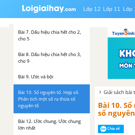
Lớp 12
Lớp 11
Lớp 
Bài 6. Chia hết và chia có dư.
Tính chất chia hết của một tổng
Bài 7. Dấu hiệu chia hết cho 2,
cho 5
Bài 8. Dấu hiệu chia hết cho 3,
cho 9
Bài 9. Ước và bội
Giải sách bài 
Bài 10. Số nguyên tố. Hợp số.
Phân tích một số ra thừa số
Bài 10. Số
nguyên tố
số nguyên 
Bài 12. Ước chung. Ước chung
lớn nhất
Chia sẻ