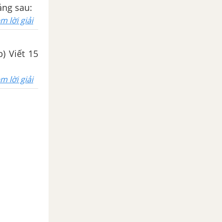
ảng sau:
m lời giải
) Viết 15
m lời giải