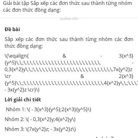
Giải bài tập Sắp xếp các đơn thức sau thành từng nhóm
các đơn thức đồng dạng:
QUẢNG CÁO
Đề bài
Sắp xếp các đơn thức sau thành từng nhóm các đơn
thức đồng dạng:
\(\eqalign{ & - 3{x^3}
{y^5}\,\,;\,\,\,\,\,\,\,\,\,\,\,\,\,\,\,\,\,\,\,\,\,\,\,\,\, -
0,3{x^2}y\,\,;\,\,\,\,\,\,\,\,\,\,\,\,\,\,\,\,\,\,\,\,\,\,\,\,\,\,7x{y^2}z
\cr & 2{x^3}
{y^5}\,\,;\,\,\,\,\,\,\,\,\,\,\,\,\,\,\,\,\,\,\,\,\,\,\,\,\,\,4{x^2}y\,\,;\,\,\,\,
- 3x{y^2}z \cr}\)
Lời giải chi tiết
Nhóm 1: \( - 3{x^3}{y^5};2{x^3}{y^5}\)
Nhóm 2: \( - 0,3{x^2}y;4{x^2}y\)
Nhóm 3: \(7x{y^2}z; - 3x{y^2}z\)