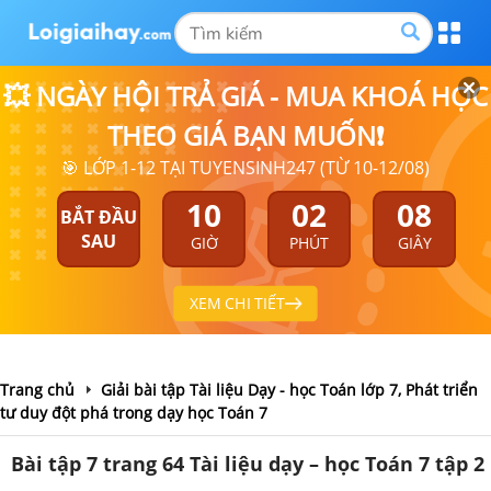
💥 NGÀY HỘI TRẢ GIÁ - MUA KHOÁ HỌC
THEO GIÁ BẠN MUỐN❗
🎯 LỚP 1-12 TẠI TUYENSINH247 (TỪ 10-12/08)
10
02
08
BẮT ĐẦU
SAU
GIỜ
PHÚT
GIÂY
XEM CHI TIẾT
Trang chủ
Giải bài tập Tài liệu Dạy - học Toán lớp 7, Phát triển
tư duy đột phá trong dạy học Toán 7
Bài tập 7 trang 64 Tài liệu dạy – học Toán 7 tập 2