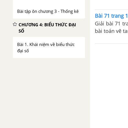
Bài tập ôn chương 3 - Thống kê
Bài 71 trang 1
Giải bài 71 tr
CHƯƠNG 4: BIỂU THỨC ĐẠI
bài toán vẽ t
SỐ
Bài 1. Khái niệm về biểu thức
đại số
Bài 2. Giá trị của biểu thức đại
số
Bài 3. Đơn thức
Bài 4. Đơn thức đồng dạng
Bài 5. Đa thức