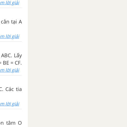
m lời giải
 cân tại A
m lời giải
u ABC. Lấy
 AB, BC, CA sao cho AD = BE = CF.
m lời giải
C. Các tia
m lời giải
ròn tâm O