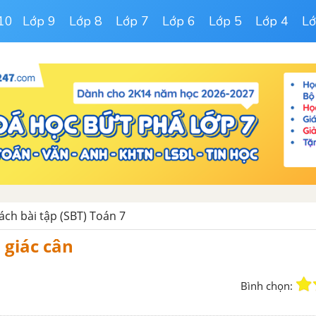
10
Lớp 9
Lớp 8
Lớp 7
Lớp 6
Lớp 5
Lớp 4
Lớ
Sách bài tập (SBT) Toán 7
 giác cân
Bình chọn: