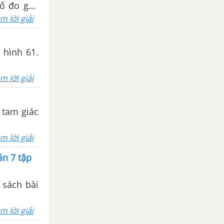
số đo góc
m lời giải
o hình 61.
m lời giải
 tam giác
m lời giải
án 7 tập
9 sách bài
m lời giải