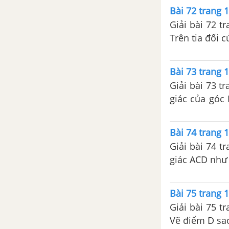
Bài 6. Cộng, trừ đa thức
Bài 72 trang 1
Giải bài 72 t
Bài 7. Đa thức một biến
Trên tia đối c
Bài 8. Cộng, trừ đa thức một
biến
Bài 73 trang 1
Giải bài 73 t
Bài 9. Nghiệm của đa thức một
giác của góc 
biến
Chứng minh r
Bài 74 trang 1
Bài tập ôn chương 4 - Biểu thức
Giải bài 74 t
đại số
giác ACD như 
PHẦN HÌNH HỌC - SBT TOÁN 7 TẬP 2
Bài 75 trang 1
CHƯƠNG 3: QUAN HỆ GIỮA
Giải bài 75 t
CÁC YẾU TỐ TRONG TAM
Vẽ điểm D sao
GIÁC. CÁC ĐƯỜNG ĐỒNG