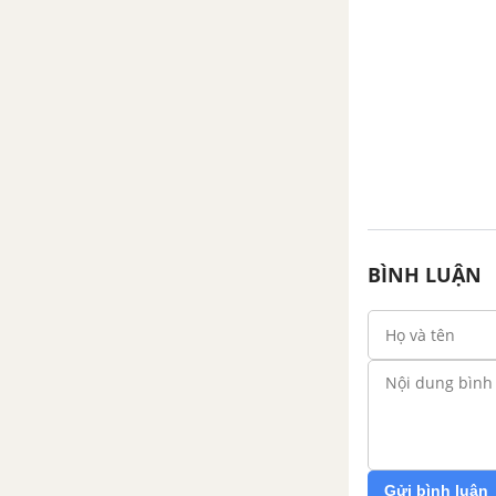
Phần đại số - Ôn tập cuối năm
Phần hình học - Ôn tập cuối
năm
BÌNH LUẬN
Gửi bình luận