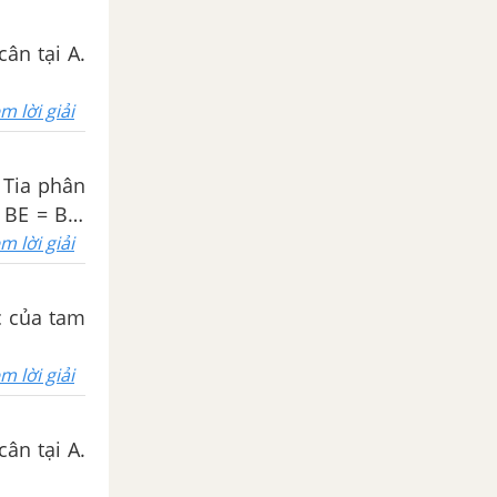
cân tại A.
m lời giải
. Tia phân
o BE = BC.
m lời giải
óc của tam
m lời giải
cân tại A.