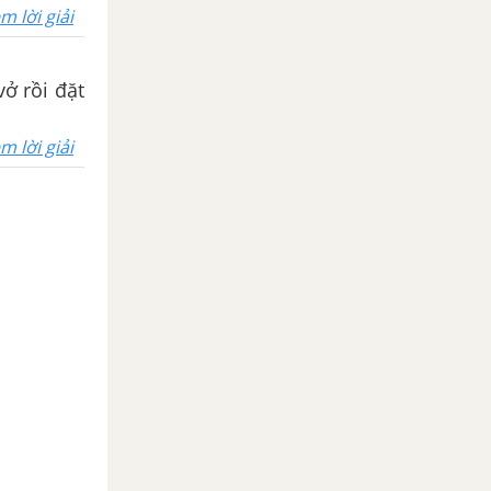
m lời giải
vở rồi đặt
m lời giải