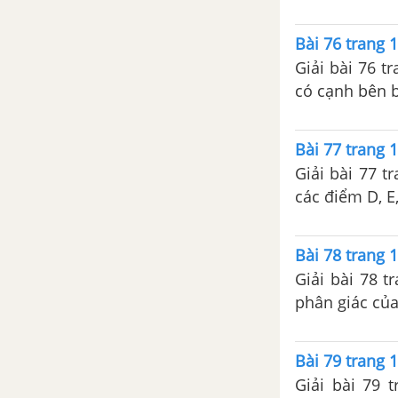
QUY CỦA TAM GIÁC
Bài 76 trang 1
Bài 1. Quan hệ giữa góc và cạnh
đối diện trong một tam giác
Giải bài 76 t
có cạnh bên 
Bài 2. Quan hệ giữa đường
vuông góc và đường xiên,
Bài 77 trang 1
đường xiên và hình chiếu
Giải bài 77 t
Bài 3. Quan hệ giữa ba cạnh của
một tam giác. Bất đẳng thức
tam giác
Bài 78 trang 1
Giải bài 78 t
Bài 4. Tính chất ba đường trung
phân giác của 
tuyến của tam giác
Bài 5. Tính chất tia phân giác
Bài 79 trang 1
của một góc
Giải bài 79 