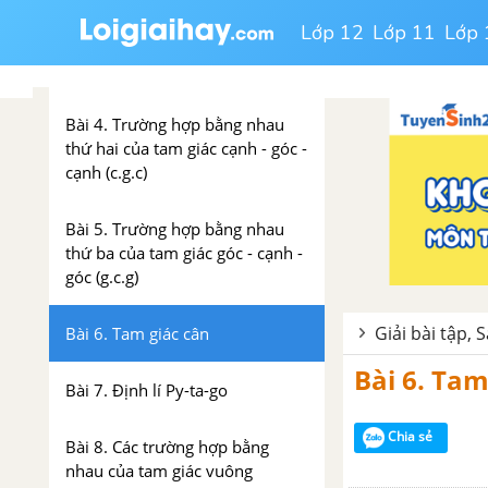
Bài 3. Trường hợp bằng nhau
Lớp 12
Lớp 11
Lớp 
thứ nhất của tam giác cạnh -
cạnh - cạnh (c.c.c)
Bài 4. Trường hợp bằng nhau
thứ hai của tam giác cạnh - góc -
cạnh (c.g.c)
Bài 5. Trường hợp bằng nhau
thứ ba của tam giác góc - cạnh -
góc (g.c.g)
Giải bài tập, 
Bài 6. Tam giác cân
Bài 6. Tam
Bài 7. Định lí Py-ta-go
Chia sẻ
Bài 8. Các trường hợp bằng
nhau của tam giác vuông