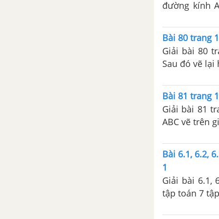
đường kính A
Bài 6. Tính chất ba đường phân
AMB.
giác của tam giác
Bài 80 trang 1
Bài 7. Tính chất đường trung
Giải bài 80 t
trực của một đoạn thẳng
Sau đó vẽ lại
Bài 8. Tính chất ba đường trung
trực của tam giác
Bài 81 trang 1
Giải bài 81 t
Bài 9. Tính chất ba đường cao
ABC vẽ trên g
của tam giác
Bài tập ôn chương 3 - Quan hệ
Bài 6.1, 6.2, 
giữa các yếu tố trong tam giác.
1
Các đường đồng quy trong tam
Giải bài 6.1,
giác
tập toán 7 tậ
ÔN TẬP CUỐI NĂM