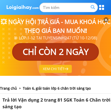
💥 NGÀY HỘI TRẢ GIÁ - MUA KHOÁ HỌC
THEO GIÁ BẠN MUỐN❗
🎯 LỚP 1-12 TẠI TUYENSINH247 (TỪ 10-12/08)
CHỈ CÒN 2 NGÀY
XEM CHI TIẾT
Trang chủ
Toán 6, giải toán lớp 6 chân trời sáng tạo
Trả lời Vận dụng 2 trang 81 SGK Toán 6 Chân trời
sáng tạo