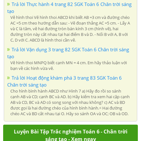
Trả lời Thực hành 4 trang 82 SGK Toán 6 Chân trời sáng
tạo
Vẽ hình thoi Vẽ hình thoi ABCD khi biết AB =3 cm và đường chéo
AC =5 cm theo hướng dẫn sau: - Vẽ đoạn thẳng AC =5 cm. - Lấy A
và C là tâm, vẽ hai đường tròn bán kính 3 cm (hình vẽ), hai
đường tròn này cắt nhau tại hai điểm B và D. - Nối B với A, B với
C, D với C. ABCD là hình thoi cần vẽ.
Trả lời Vận dụng 3 trang 82 SGK Toán 6 Chân trời sáng
tạo
Vẽ hình thoi MNPQ biết cạnh MN = 4 cm. Em hãy thảo luận với
bạn về các hình vừa vẽ.
Trả lời Hoạt động khám phá 3 trang 83 SGK Toán 6
Chân trời sáng tạo
Cho hình bình hành ABCD như Hình 7 a) Hãy đo rồi so sánh
cạnh AB và CD; cạnh BC và AD. b) Hãy kiểm tra xem hai cặp cạnh
AB và CD, BC và AD có song song với nhau không? c) AC và BD
được gọi là hai đường chéo của hình bình hành.< Hai đường
chéo AC và BD cắt nhau tại O. Hãy so sánh OA và OC; OB và OD.
Luyện Bài Tập Trắc nghiệm Toán 6 - Chân trời
sáng tạo - Xem ngay