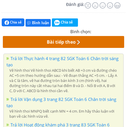
Đánh giá:
Chia sẻ
Chia sẻ
Bình luận
Bình chọn:
Bài tiếp theo
Trả lời Thực hành 4 trang 82 SGK Toán 6 Chân trời sáng
tạo
Vẽ hình thoi Vẽ hình thoi ABCD khi biết AB =3 cm và đường chéo
AC =5 cm theo hướng dẫn sau: - Vẽ đoạn thẳng AC =5 cm. - Lấy A
và C là tâm, vẽ hai đường tròn bán kính 3 cm (hình vẽ), hai
đường tròn này cắt nhau tại hai điểm B và D. - Nối B với A, B với
C, D với C. ABCD là hình thoi cần vẽ.
Trả lời Vận dụng 3 trang 82 SGK Toán 6 Chân trời sáng
tạo
Vẽ hình thoi MNPQ biết cạnh MN = 4 cm. Em hãy thảo luận với
bạn về các hình vừa vẽ.
Trả lời Hoạt động khám phá 3 trang 83 SGK Toán 6