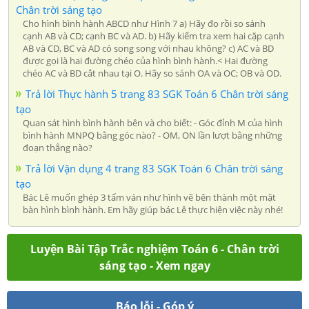
Chân trời sáng tạo
Cho hình bình hành ABCD như Hình 7 a) Hãy đo rồi so sánh
cạnh AB và CD; cạnh BC và AD. b) Hãy kiểm tra xem hai cặp cạnh
AB và CD, BC và AD có song song với nhau không? c) AC và BD
được gọi là hai đường chéo của hình bình hành.< Hai đường
chéo AC và BD cắt nhau tại O. Hãy so sánh OA và OC; OB và OD.
Trả lời Thực hành 5 trang 83 SGK Toán 6 Chân trời sáng
tạo
Quan sát hình bình hành bên và cho biết: - Góc đỉnh M của hình
bình hành MNPQ bằng góc nào? - OM, ON lần lượt bằng những
đoạn thẳng nào?
Trả lời Vận dụng 4 trang 83 SGK Toán 6 Chân trời sáng
tạo
Bác Lê muốn ghép 3 tấm ván như hình vẽ bên thành một mặt
bàn hình bình hành. Em hãy giúp bác Lê thực hiện việc này nhé!
Luyện Bài Tập Trắc nghiệm Toán 6 - Chân trời
sáng tạo - Xem ngay
Báo lỗi - Góp ý