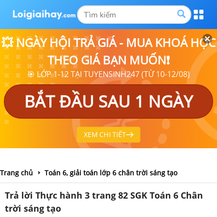
💥 NGÀY HỘI TRẢ GIÁ - MUA KHOÁ HỌC
THEO GIÁ BẠN MUỐN❗
🎯 LỚP 1-12 TẠI TUYENSINH247 (TỪ 10-12/08)
BẮT ĐẦU SAU 1 NGÀY
XEM CHI TIẾT
Trang chủ
Toán 6, giải toán lớp 6 chân trời sáng tạo
Trả lời Thực hành 3 trang 82 SGK Toán 6 Chân
trời sáng tạo