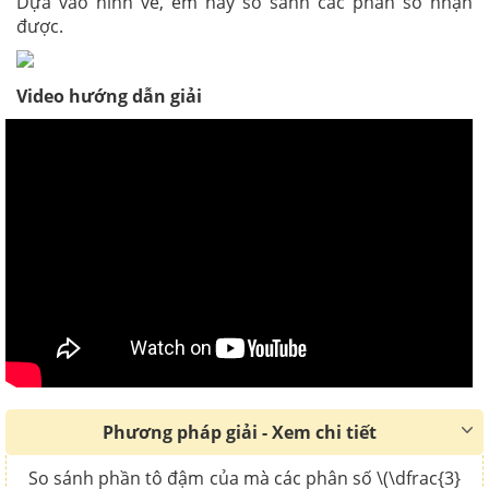
Dựa vào hình vẽ, em hãy so sánh các phân số nhận
được.
Video hướng dẫn giải
Phương pháp giải - Xem chi tiết
So sánh phần tô đậm của mà các phân số \(\dfrac{3}