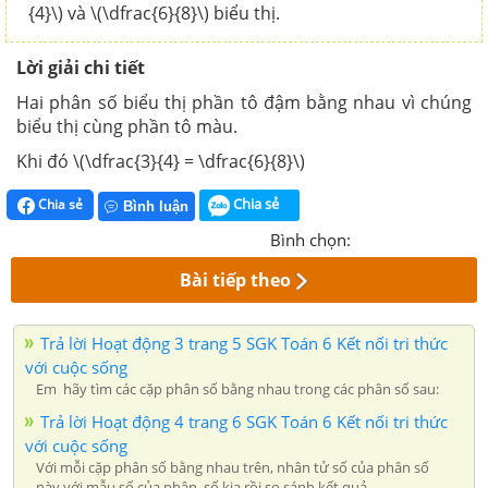
{4}\) và \(\dfrac{6}{8}\) biểu thị.
Lời giải chi tiết
Hai phân số biểu thị phần tô đậm bằng nhau vì chúng
biểu thị cùng phần tô màu.
Khi đó \(\dfrac{3}{4} = \dfrac{6}{8}\)
Chia sẻ
Chia sẻ
Bình luận
Bình chọn:
Bài tiếp theo
Trả lời Hoạt động 3 trang 5 SGK Toán 6 Kết nối tri thức
với cuộc sống
Em hãy tìm các cặp phân số bằng nhau trong các phân số sau:
Trả lời Hoạt động 4 trang 6 SGK Toán 6 Kết nối tri thức
với cuộc sống
Với mỗi cặp phân số bằng nhau trên, nhân tử số của phân số
này với mẫu số của phân số kia rồi so sánh kết quả