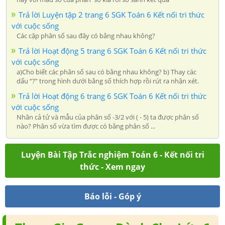
Trả lời Luyện tập 2 trang 6 SGK Toán 6 Kết nối tri thức
với cuộc sống
Các cặp phân số sau đây có bằng nhau không?
Trả lời Hoạt động 5 trang 6 SGK Toán 6 Kết nối tri thức
với cuộc sống
a)Cho biết các phân số sau có bằng nhau không? b) Thay các
dấu “?” trong hình dưới bằng số thích hợp rồi rút ra nhận xét.
Trả lời Hoạt động 6 trang 6 SGK Toán 6 Kết nối tri thức
với cuộc sống
Nhân cả tử và mẫu của phân số -3/2 với ( - 5) ta được phân số
nào? Phân số vừa tìm được có bằng phân số ...
Luyện Bài Tập Trắc nghiệm Toán 6 - Kết nối tri
thức - Xem ngay
Báo lỗi - Góp ý