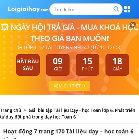
💥 NGÀY HỘI TRẢ GIÁ - MUA KHOÁ HỌC
THEO GIÁ BẠN MUỐN❗
🎯 LỚP 1-12 TẠI TUYENSINH247 (TỪ 10-12/08)
09
15
17
BẮT ĐẦU
SAU
GIỜ
PHÚT
GIÂY
XEM CHI TIẾT
Trang chủ
Giải bài tập Tài liệu Dạy - học Toán lớp 6, Phát triển
tư duy đột phá trong dạy học Toán 6
Hoạt động 7 trang 170 Tài liệu dạy – học toán 6