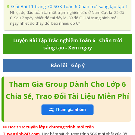
Giải Bài 11 trang 70 SGK Toán 6 Chân trời sáng tạo tập 1
Nhiệt độ đầu tuần tại một trạm nghiên cứu ở Nam Cực là -25 độ
C. Sau 7 ngày nhiệt độ tại đây là -39 độ C. Hỏi trung bình mỗi
ngày nhiệt độ thay đổi bao nhiêu độ C?
Luyện Bài Tập Trắc nghiệm Toán 6 - Chân trời
sáng tạo - Xem ngay
Báo lỗi - Góp ý
Tham Gia Group Dành Cho Lớp 6
Chia Sẻ, Trao Đổi Tài Liệu Miễn Phí
>> Học trực tuyến lớp 6 chương trình mới trên
Tuyensinh247.com.
Học bám sát chương trình SGK mới nhất của Bộ