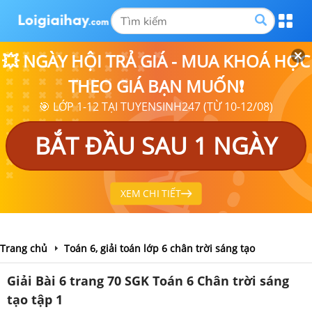
💥 NGÀY HỘI TRẢ GIÁ - MUA KHOÁ HỌC
THEO GIÁ BẠN MUỐN❗
🎯 LỚP 1-12 TẠI TUYENSINH247 (TỪ 10-12/08)
BẮT ĐẦU SAU 1 NGÀY
XEM CHI TIẾT
Trang chủ
Toán 6, giải toán lớp 6 chân trời sáng tạo
Giải Bài 6 trang 70 SGK Toán 6 Chân trời sáng
tạo tập 1