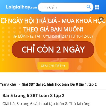
💥 NGÀY HỘI TRẢ GIÁ - MUA KHOÁ HỌC
THEO GIÁ BẠN MUỐN❗
🎯 LỚP 1-12 TẠI TUYENSINH247 (TỪ 10-12/08)
CHỈ CÒN 2 NGÀY
XEM CHI TIẾT
Trang chủ
Giải SBT đại số, hình học toán lớp 8 tập 1, tập 2
Bài 5 trang 6 SBT toán 8 tập 2
Giải bài 5 trang 6 sách bài tập toán 8. Thử lại rằng