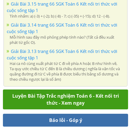
Giải Bài 3.15 trang 66 SGK Toán 6 Kết nối tri thức với
cuộc sống tập 1
Tính nhẩm: a) (-3) + (-2); b) (-8) - 7; c) (-35) + (-15); d) 12 - (-8).
Giải Bài 3.14 trang 66 SGK Toán 6 Kết nối tri thức với
cuộc sống tập 1
Mỗi hình sau đây mô phỏng phép tính nào? (Tất cả đều xuất
phát từ gốc O).
Giải Bài 3.13 trang 66 SGK Toán 6 Kết nối tri thức với
cuộc sống tập 1
Hai ca nô cùng xuất phát từ C đi về phía A hoặc B như hình vẽ,
Ta quy ước chiều từ C đến B là chiều dương ( nghĩa là vận tốc và
quãng đường đi từ C về phía B được biểu thị bằng số dương và
theo chiều ngược lại là số âm)
Luyện Bài Tập Trắc nghiệm Toán 6 - Kết nối tri
thức - Xem ngay
Báo lỗi - Góp ý