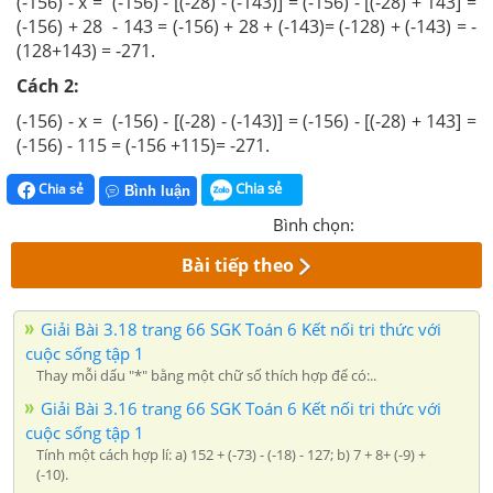
(-156) - x = (-156) - [(-28) - (-143)] = (-156) - [(-28) + 143] =
(-156) + 28 - 143 = (-156) + 28 + (-143)= (-128) + (-143) = -
(128+143) = -271.
Cách 2:
(-156) - x = (-156) - [(-28) - (-143)] = (-156) - [(-28) + 143] =
(-156) - 115 = (-156 +115)= -271.
Chia sẻ
Chia sẻ
Bình luận
Bình chọn:
Bài tiếp theo
Giải Bài 3.18 trang 66 SGK Toán 6 Kết nối tri thức với
cuộc sống tập 1
Thay mỗi dấu "*" bằng một chữ số thích hợp để có:..
Giải Bài 3.16 trang 66 SGK Toán 6 Kết nối tri thức với
cuộc sống tập 1
Tính một cách hợp lí: a) 152 + (-73) - (-18) - 127; b) 7 + 8+ (-9) +
(-10).