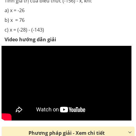
Tính giá trị của biểu thức (-156) - x, khi:
a) x = -26
b) x = 76
c) x = (-28) - (-143)
Video hướng dẫn giải
Phương pháp giải - Xem chi tiết