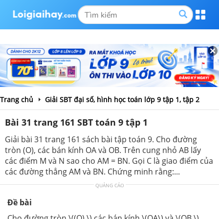
Trang chủ
Giải SBT đại số, hình học toán lớp 9 tập 1, tập 2
Bài 31 trang 161 SBT toán 9 tập 1
Giải bài 31 trang 161 sách bài tập toán 9. Cho đường
tròn (O), các bán kính OA và OB. Trên cung nhỏ AB lấy
các điểm M và N sao cho AM = BN. Gọi C là giao điểm của
các đường thẳng AM và BN. Chứng minh rằng:...
QUẢNG CÁO
Đề bài
Cho đường tròn \((O),\) các bán kính \(OA\) và \(OB.\)