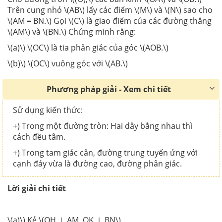
Trên cung nhỏ \(AB\) lấy các điểm \(M\) và \(N\) sao cho
\(AM = BN.\) Gọi \(C\) là giao điểm của các đường thẳng
\(AM\) và \(BN.\) Chứng minh rằng:
\(a)\) \(OC\) là tia phân giác của góc \(AOB.\)
\(b)\) \(OC\) vuông góc với \(AB.\)
Phương pháp giải - Xem chi tiết
Sử dụng kiến thức:
+) Trong một đường tròn: Hai dây bằng nhau thì
cách đều tâm.
+) Trong tam giác cân, đường trung tuyến ứng với
cạnh đáy vừa là đường cao, đường phân giác.
Lời giải chi tiết
\(a)\) Kẻ \(OH ⊥ AM, OK ⊥ BN\)