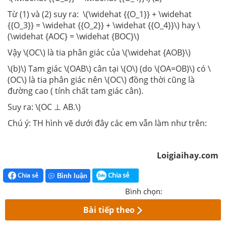
Từ (1) và (2) suy ra: \(\widehat {{O_1}} + \widehat
{{O_3}} = \widehat {{O_2}} + \widehat {{O_4}}\) hay \
(\widehat {AOC} = \widehat {BOC}\)
Vậy \(OC\) là tia phân giác của \(\widehat {AOB}\)
\(b)\) Tam giác \(OAB\) cân tại \(O\) (do \(OA=OB)\) có \
(OC\) là tia phân giác nên \(OC\) đồng thời cũng là
đường cao ( tính chất tam giác cân).
Suy ra: \(OC ⊥ AB.\)
Chú ý: TH hình vẽ dưới đây các em vẫn làm như trên:
Loigiaihay.com
Chia sẻ
Chia sẻ
Bình luận
Bình chọn:
Bài tiếp theo