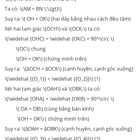
Ta có: \(AM = BN \;\;(gt)\)
Suy ra: \( OH = OK\) (hai dây bằng nhau cách đều tâm)
Xét hai tam giác \(OCH\) và \(OCK,\) ta có:
\(\widehat {OHC} = \widehat {OKC} = 90^\circ \)
\(OC\) chung
\(OH = OK\) (chứng minh trên)
Suy ra: \(∆OCH = ∆OCK\) (cạnh huyền, cạnh góc vuông)
\(\widehat {{O_1}} = \widehat {{O_2}}\) (1)
Xét hai tam giác \(OAH\) và \(OBK,\) ta có:
\(\widehat {OHA} = \widehat {OKB} = 90^\circ \)
\( OA = OB\) (cùng bằng bán kính)
\(OH = OK\) ( chứng minh trên)
Suy ra: \(∆OAH = ∆OBK\) (cạnh huyền, cạnh góc vuông)
\(\widehat {{O_3}} = \widehat {{O_4}}\) (2)