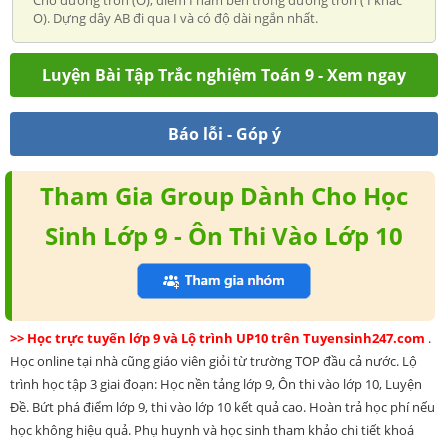
Cho đường tròn (O), điểm I nằm bên trong đường tròn ( I khác
O). Dựng dây AB đi qua I và có độ dài ngắn nhất.
Luyện Bài Tập Trắc nghiệm Toán 9 - Xem ngay
Báo lỗi - Góp ý
Tham Gia Group Dành Cho Học
Sinh Lớp 9 - Ôn Thi Vào Lớp 10
>> Học trực tuyến lớp 9 và Lộ trình UP10 trên Tuyensinh247.com
.
Học online tại nhà cũng giáo viên giỏi từ trường TOP đầu cả nước. Lộ
trình học tập 3 giai đoạn: Học nền tảng lớp 9, Ôn thi vào lớp 10, Luyện
Đề. Bứt phá điểm lớp 9, thi vào lớp 10 kết quả cao. Hoàn trả học phí nếu
học không hiệu quả. Phụ huynh và học sinh tham khảo chi tiết khoá