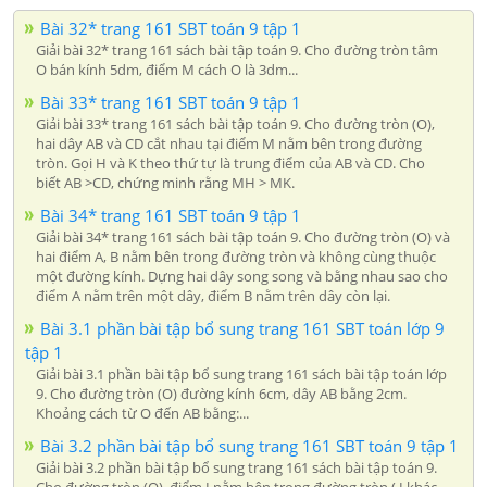
Bài 32* trang 161 SBT toán 9 tập 1
Giải bài 32* trang 161 sách bài tập toán 9. Cho đường tròn tâm
O bán kính 5dm, điểm M cách O là 3dm...
Bài 33* trang 161 SBT toán 9 tập 1
Giải bài 33* trang 161 sách bài tập toán 9. Cho đường tròn (O),
hai dây AB và CD cắt nhau tại điểm M nằm bên trong đường
tròn. Gọi H và K theo thứ tự là trung điểm của AB và CD. Cho
biết AB >CD, chứng minh rằng MH > MK.
Bài 34* trang 161 SBT toán 9 tập 1
Giải bài 34* trang 161 sách bài tập toán 9. Cho đường tròn (O) và
hai điểm A, B nằm bên trong đường tròn và không cùng thuộc
một đường kính. Dựng hai dây song song và bằng nhau sao cho
điểm A nằm trên một dây, điểm B nằm trên dây còn lại.
Bài 3.1 phần bài tập bổ sung trang 161 SBT toán lớp 9
tập 1
Giải bài 3.1 phần bài tập bổ sung trang 161 sách bài tập toán lớp
9. Cho đường tròn (O) đường kính 6cm, dây AB bằng 2cm.
Khoảng cách từ O đến AB bằng:...
Bài 3.2 phần bài tập bổ sung trang 161 SBT toán 9 tập 1
Giải bài 3.2 phần bài tập bổ sung trang 161 sách bài tập toán 9.