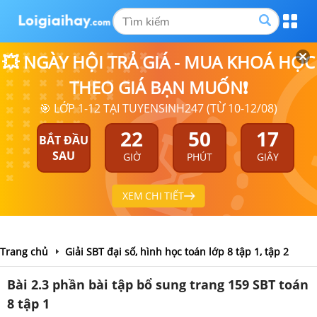
💥 NGÀY HỘI TRẢ GIÁ - MUA KHOÁ HỌC
THEO GIÁ BẠN MUỐN❗
🎯 LỚP 1-12 TẠI TUYENSINH247 (TỪ 10-12/08)
22
50
16
BẮT ĐẦU
SAU
GIỜ
PHÚT
GIÂY
XEM CHI TIẾT
Trang chủ
Giải SBT đại số, hình học toán lớp 8 tập 1, tập 2
Bài 2.3 phần bài tập bổ sung trang 159 SBT toán
8 tập 1