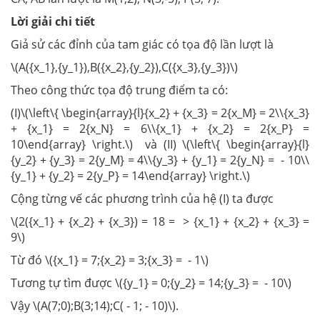
Lời giải chi tiết
Giả sử các đỉnh của tam giác có tọa độ lần lượt là
\(A({x_1},{y_1}),B({x_2},{y_2}),C({x_3},{y_3})\)
Theo công thức tọa độ trung điểm ta có:
(I)\(\left\{ \begin{array}{l}{x_2} + {x_3} = 2{x_M} = 2\\{x_3}
+ {x_1} = 2{x_N} = 6\\{x_1} + {x_2} = 2{x_P} =
10\end{array} \right.\) và (II) \(\left\{ \begin{array}{l}
{y_2} + {y_3} = 2{y_M} = 4\\{y_3} + {y_1} = 2{y_N} = - 10\\
{y_1} + {y_2} = 2{y_P} = 14\end{array} \right.\)
Cộng từng vế các phương trình của hệ (I) ta được
\(2({x_1} + {x_2} + {x_3}) = 18 = > {x_1} + {x_2} + {x_3} =
9\)
Từ đó \({x_1} = 7;{x_2} = 3;{x_3} = - 1\)
Tương tự tìm được \({y_1} = 0;{y_2} = 14;{y_3} = - 10\)
Vậy \(A(7;0);B(3;14);C( - 1; - 10)\).