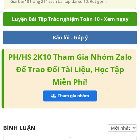
Giải bài 18 trang 214 sách bài tập đại số 10. Rút gọn...
Luyện Bài Tập Trắc nghiệm Toán 10 - Xem ngay
Báo lỗi - Góp ý
PH/HS 2K10 Tham Gia Nhóm Zalo
Để Trao Đổi Tài Liệu, Học Tập
Miễn Phí!
BÌNH LUẬN