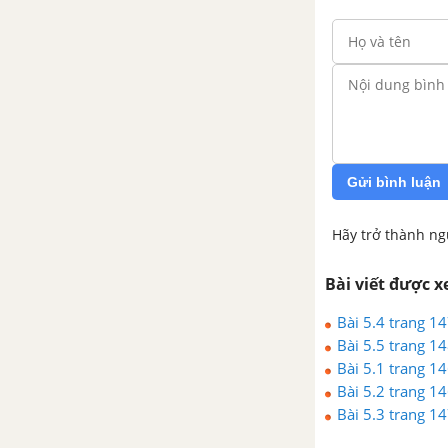
Ôn tập chương 1: Đề toán tổng
hợp
Câu hỏi trắc nghiệm chương 1:
Véc tơ
Chương 2: Tích vô hướng của
Gửi bình luận
hai véc tơ và ứng dụng
Hãy trở thành ng
Bài 1: Giá trị lượng giác của một
góc bất kì từ 0 độ đến 180 độ
Bài viết được 
Bài 2: Tích vô hướng của hai vec
Bài 5.4 trang 1
tơ
Bài 5.5 trang 1
Bài 5.1 trang 1
Bài 3: Các hệ thức lượng trong
Bài 5.2 trang 1
tam giác và giải tam giác
Bài 5.3 trang 1