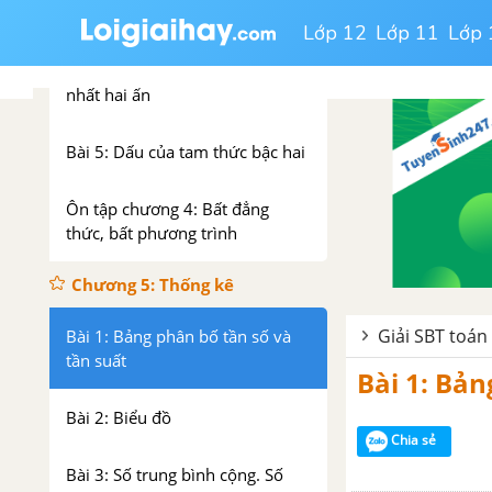
Bài 3: Dấu của nhị thức bậc nhất
Lớp 12
Lớp 11
Lớp 
Bài 4: Bất phương trình bậc
nhất hai ẩn
Bài 5: Dấu của tam thức bậc hai
Ôn tập chương 4: Bất đẳng
thức, bất phương trình
Chương 5: Thống kê
Giải SBT toán
Bài 1: Bảng phân bố tần số và
tần suất
Bài 1: Bản
Bài 2: Biểu đồ
Chia sẻ
Bài 3: Số trung bình cộng. Số