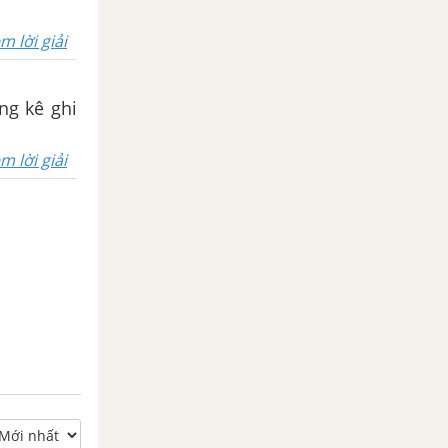
m lời giải
ống kê ghi
m lời giải