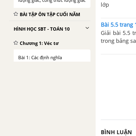
lượng giác, công thức lượng giác
lớp
BÀI TẬP ÔN TẬP CUỐI NĂM
Bài 5.5 trang
HÌNH HỌC SBT - TOÁN 10
Giải bài 5.5 
trong bảng s
Chương 1: Véc tơ
Bài 1: Các định nghĩa
Bài 2: Tổng và hiệu của hai vec
tơ
Bài 3: Tích của vec tơ với một số
Bài 4: Hệ trục tọa độ
Ôn tập chương 1: Véc tơ
BÌNH LUẬN