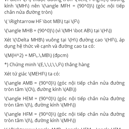
kính \(MH\) nên \(\angle MFH = {90^0}\) (góc nội tiếp
chắn nửa đường tròn)
\( \Rightarrow HF \bot MB\) tại \(F\)
\(\angle MHB = {90^0}\) (vì \(MH \bot AB\) tại \(H\))
Xét \(\Delta MHB\) vuông tại \(H\) đường cao \(HF\), áp
dụng hệ thức về cạnh và đường cao ta có:
\(M{H^2} = MF\,.\,MB\) (đpcm)
*) Chứng minh \(E,\,\,I,\,\,F\) thẳng hàng
Xét tứ giác \(MEHF\) ta có:
\(\angle AMB = {90^0}\) (góc nội tiếp chắn nửa đường
tròn tâm \(O\), đường kính \(AB\))
\(\angle HEM = {90^0}\) (góc nội tiếp chắn nửa đường
tròn tâm \(I\), đường kính \(MH\))
\(\angle HFM = {90^0}\) (góc nội tiếp chắn nửa đường
tròn tâm \(I\), đường kính \(MH\))