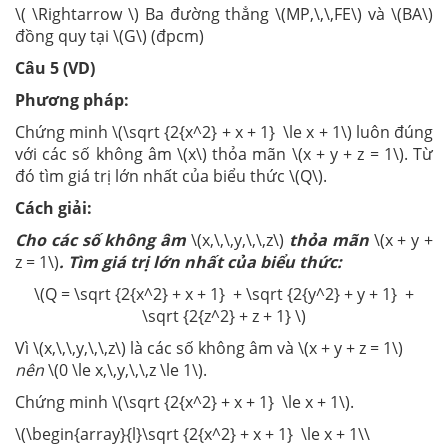
\( \Rightarrow \) Ba đường thẳng \(MP,\,\,FE\) và \(BA\)
đồng quy tại \(G\) (đpcm)
Câu 5 (VD)
Phương pháp:
Chứng minh \(\sqrt {2{x^2} + x + 1} \le x + 1\) luôn đúng
với các số không âm \(x\) thỏa mãn \(x + y + z = 1\). Từ
đó tìm giá trị lớn nhất của biểu thức \(Q\).
Cách giải:
Cho các số không âm
\(x,\,\,y,\,\,z\)
thỏa mãn
\(x + y +
z = 1\)
. Tìm giá trị lớn nhất của biểu thức:
\(Q = \sqrt {2{x^2} + x + 1} + \sqrt {2{y^2} + y + 1} +
\sqrt {2{z^2} + z + 1} \)
Vì \(x,\,\,y,\,\,z\) là các số không âm và \(x + y + z = 1\)
nên
\(0 \le x,\,y,\,\,z \le 1\).
Chứng minh \(\sqrt {2{x^2} + x + 1} \le x + 1\).
\(\begin{array}{l}\sqrt {2{x^2} + x + 1} \le x + 1\\