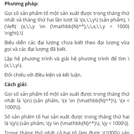
Phương pháp:
Gọi số sản phẩm tổ một sản xuất được trong tháng thứ
nhất và tháng thứ hai lần lượt là \(x,\,\,y\) (sản phẩm), \
(\left( {x,\,\,y \in {\mathbb{N}^*},\,\,x,\,\,y < 1000}
\right).\)
Biểu diễn các đại lượng chưa biết theo đại lượng vừa
gọi và các đại lượng đã biết.
Lập hệ phương trình và giải hệ phương trình để tìm \
(x,\,\,y\).
Đối chiếu với điều kiện và kết luận.
Cách giải:
Gọi số sản phẩm tổ một sản xuất được trong tháng thứ
nhất là \(x\) (sản phẩm, \(x \in {\mathbb{N}^*}\), \(x <
1000\)).
Số sản phẩm tổ hai sản xuất được trong tháng thứ hai
là \(y\) (sản phẩm, \(y \in {\mathbb{N}^*}\), \(y < 1000\)).
Trong tháng thứ nhất cả hai tổ làm được \(1000\) sản