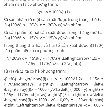
phẩm nên ta có phương trình:
\(x + y = 1000\) (1)
Số sản phẩm tổ một sản xuất được trong tháng thứ hai
là \(100\% .x + 20\% .x = 120\% x\) sản phẩm
Số sản phẩm tổ hai sản xuất được trong tháng thứ hai
là \(100\% .y + 15\% .y = 115\% y\) sản phẩm.
Trong tháng thứ hai, cả hai tổ sản xuất được \(1170\)
sản phẩm nên ta có phương trình:
\(120\% x + 115\% y = 1170\) \( \Leftrightarrow 1,2x +
1,15y = 1170\,\,\,\left( 2 \right)\)
Từ (1) và (2) ta có hệ phương trình:
\(\left\{ \begin{array}{l}x + y = 1000\\1,2x + 1,15y =
1170\end{array} \right.\)\( \Leftrightarrow \left\{
\begin{array}{l}x = 1000 - y\\1,2\left( {1000 - y} \right) +
1,15y = 1170\end{array} \right.\)\( \Leftrightarrow \left\{
\begin{array}{l}x = 1000 - y\\ - 0,05y = - 30\end{array}
\right. \Leftrightarrow \left\{ \begin{array}{l}x = 1000 -