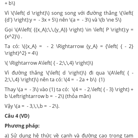
+ b\)
Vì \(\left( d \right)\) song song với đường thẳng \(\left(
{d'} \right):y = - 3x + 5\) nên \(a = - 3\) và \(b \ne 5\)
Gọi \(A\left( {{x_A};\,\,{y_A}} \right) \in \left( P \right):y =
{x^2}\) .
Ta có: \({x_A} = - 2 \Rightarrow {y_A} = {\left( { - 2}
\right)^2} = 4\)
\( \Rightarrow A\left( { - 2;\,\,4} \right)\)
Vì đường thẳng \(\left( d \right)\) đi qua \(A\left( { -
2;\,\,4} \right)\) nên ta có: \(4 = - 2a + b\) (1)
Thay \(a = - 3\) vào (1) ta có: \(4 = - 2.\left( { - 3} \right) +
b \Leftrightarrow b = - 2\) (thỏa mãn)
Vậy \(a = - 3,\,\,b = - 2\).
Câu 4 (VD)
Phương pháp:
a) Sử dụng hệ thức về cạnh và đường cao trong tam