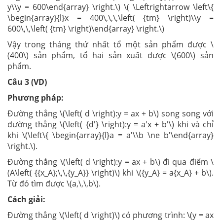
y\\y = 600\end{array} \right.\) \( \Leftrightarrow \left\{
\begin{array}{l}x = 400\,\,\,\left( {tm} \right)\\y =
600\,\,\left( {tm} \right)\end{array} \right.\)
Vậy trong tháng thứ nhất tổ một sản phẩm được \
(400\) sản phẩm, tổ hai sản xuất được \(600\) sản
phẩm.
Câu 3 (VD)
Phương pháp:
Đường thẳng \(\left( d \right):y = ax + b\) song song với
đường thẳng \(\left( {d'} \right):y = a'x + b'\) khi và chỉ
khi \(\left\{ \begin{array}{l}a = a'\\b \ne b'\end{array}
\right.\).
Đường thẳng \(\left( d \right):y = ax + b\) đi qua điểm \
(A\left( {{x_A};\,\,{y_A}} \right)\) khi \({y_A} = a{x_A} + b\).
Từ đó tìm được \(a,\,\,b\).
Cách giải:
Đường thẳng \(\left( d \right)\) có phương trình: \(y = ax