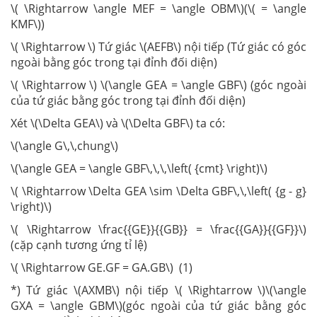
\( \Rightarrow \angle MEF = \angle OBM\)(\( = \angle
KMF\))
\( \Rightarrow \) Tứ giác \(AEFB\) nội tiếp (Tứ giác có góc
ngoài bằng góc trong tại đỉnh đối diện)
\( \Rightarrow \) \(\angle GEA = \angle GBF\) (góc ngoài
của tứ giác bằng góc trong tại đỉnh đối diện)
Xét \(\Delta GEA\) và \(\Delta GBF\) ta có:
\(\angle G\,\,chung\)
\(\angle GEA = \angle GBF\,\,\,\left( {cmt} \right)\)
\( \Rightarrow \Delta GEA \sim \Delta GBF\,\,\left( {g - g}
\right)\)
\( \Rightarrow \frac{{GE}}{{GB}} = \frac{{GA}}{{GF}}\)
(cặp cạnh tương ứng tỉ lệ)
\( \Rightarrow GE.GF = GA.GB\) (1)
*) Tứ giác \(AXMB\) nội tiếp \( \Rightarrow \)\(\angle
GXA = \angle GBM\)(góc ngoài của tứ giác bằng góc