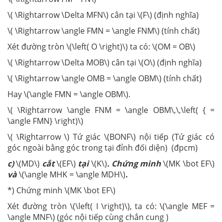
\( \Rightarrow \Delta MFN\) cân tại \(F\) (định nghĩa)
\( \Rightarrow \angle FMN = \angle FNM\) (tính chất)
Xét đường tròn \(\left( O \right)\) ta có: \(OM = OB\)
\( \Rightarrow \Delta MOB\) cân tại \(O\) (định nghĩa)
\( \Rightarrow \angle OMB = \angle OBM\) (tính chất)
Hay \(\angle FMN = \angle OBM\).
\( \Rightarrow \angle FNM = \angle OBM\,\,\left( { =
\angle FMN} \right)\)
\( \Rightarrow \) Tứ giác \(BONF\) nội tiếp (Tứ giác có
góc ngoài bằng góc trong tại đỉnh đối diện) (đpcm)
c)
\(MD\)
cắt
\(EF\)
tại
\(K\)
. Chứng minh
\(MK \bot EF\)
và
\(\angle MHK = \angle MDH\)
.
*) Chứng minh \(MK \bot EF\)
Xét đường tròn \(\left( I \right)\), ta có: \(\angle MEF =
\angle MNF\) (góc nội tiếp cùng chắn cung )