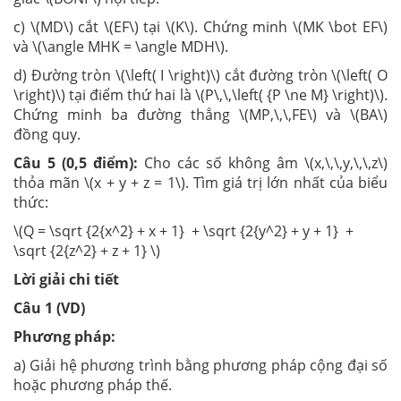
c) \(MD\) cắt \(EF\) tại \(K\). Chứng minh \(MK \bot EF\)
và \(\angle MHK = \angle MDH\).
d) Đường tròn \(\left( I \right)\) cắt đường tròn \(\left( O
\right)\) tại điểm thứ hai là \(P\,\,\left( {P \ne M} \right)\).
Chứng minh ba đường thẳng \(MP,\,\,FE\) và \(BA\)
đồng quy.
Câu 5 (0,5 điểm):
Cho các số không âm \(x,\,\,y,\,\,z\)
thỏa mãn \(x + y + z = 1\). Tìm giá trị lớn nhất của biểu
thức:
\(Q = \sqrt {2{x^2} + x + 1} + \sqrt {2{y^2} + y + 1} +
\sqrt {2{z^2} + z + 1} \)
Lời giải chi tiết
Câu 1 (VD)
Phương pháp:
a) Giải hệ phương trình bằng phương pháp cộng đại số
hoặc phương pháp thế.