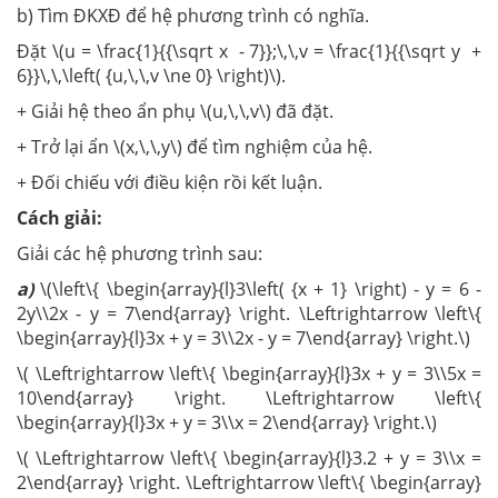
b) Tìm ĐKXĐ để hệ phương trình có nghĩa.
Đặt \(u = \frac{1}{{\sqrt x - 7}};\,\,v = \frac{1}{{\sqrt y +
6}}\,\,\left( {u,\,\,v \ne 0} \right)\).
+ Giải hệ theo ẩn phụ \(u,\,\,v\) đã đặt.
+ Trở lại ẩn \(x,\,\,y\) để tìm nghiệm của hệ.
+ Đối chiếu với điều kiện rồi kết luận.
Cách giải:
Giải các hệ phương trình sau:
a)
\(\left\{ \begin{array}{l}3\left( {x + 1} \right) - y = 6 -
2y\\2x - y = 7\end{array} \right. \Leftrightarrow \left\{
\begin{array}{l}3x + y = 3\\2x - y = 7\end{array} \right.\)
\( \Leftrightarrow \left\{ \begin{array}{l}3x + y = 3\\5x =
10\end{array} \right. \Leftrightarrow \left\{
\begin{array}{l}3x + y = 3\\x = 2\end{array} \right.\)
\( \Leftrightarrow \left\{ \begin{array}{l}3.2 + y = 3\\x =
2\end{array} \right. \Leftrightarrow \left\{ \begin{array}