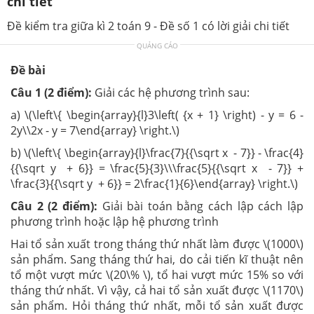
chi tiết
Đề kiểm tra giữa kì 2 toán 9 - Đề số 1 có lời giải chi tiết
QUẢNG CÁO
Đề bài
Câu 1 (2 điểm):
Giải các hệ phương trình sau:
a) \(\left\{ \begin{array}{l}3\left( {x + 1} \right) - y = 6 -
2y\\2x - y = 7\end{array} \right.\)
b) \(\left\{ \begin{array}{l}\frac{7}{{\sqrt x - 7}} - \frac{4}
{{\sqrt y + 6}} = \frac{5}{3}\\\frac{5}{{\sqrt x - 7}} +
\frac{3}{{\sqrt y + 6}} = 2\frac{1}{6}\end{array} \right.\)
Câu 2 (2 điểm):
Giải bài toán bằng cách lập cách lập
phương trình hoặc lập hệ phương trình
Hai tổ sản xuất trong tháng thứ nhất làm được \(1000\)
sản phẩm. Sang tháng thứ hai, do cải tiến kĩ thuật nên
tổ một vượt mức \(20\% \), tổ hai vượt mức 15% so với
tháng thứ nhất. Vì vậy, cả hai tổ sản xuất được \(1170\)
sản phẩm. Hỏi tháng thứ nhất, mỗi tổ sản xuất được