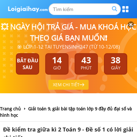
💥 NGÀY HỘI TRẢ GIÁ - MUA KHOÁ HỌC
THEO GIÁ BẠN MUỐN❗
🎯 LỚP 1-12 TẠI TUYENSINH247 (TỪ 10-12/08)
14
43
37
BẮT ĐẦU
SAU
GIỜ
PHÚT
GIÂY
XEM CHI TIẾT
Trang chủ
Giải toán 9, giải bài tập toán lớp 9 đầy đủ đại số và
hình học
Đề kiểm tra giữa kì 2 Toán 9 - Đề số 1 có lời giải