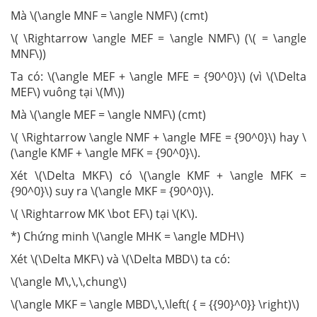
Mà \(\angle MNF = \angle NMF\) (cmt)
\( \Rightarrow \angle MEF = \angle NMF\) (\( = \angle
MNF\))
Ta có: \(\angle MEF + \angle MFE = {90^0}\) (vì \(\Delta
MEF\) vuông tại \(M\))
Mà \(\angle MEF = \angle NMF\) (cmt)
\( \Rightarrow \angle NMF + \angle MFE = {90^0}\) hay \
(\angle KMF + \angle MFK = {90^0}\).
Xét \(\Delta MKF\) có \(\angle KMF + \angle MFK =
{90^0}\) suy ra \(\angle MKF = {90^0}\).
\( \Rightarrow MK \bot EF\) tại \(K\).
*) Chứng minh \(\angle MHK = \angle MDH\)
Xét \(\Delta MKF\) và \(\Delta MBD\) ta có:
\(\angle M\,\,\,chung\)
\(\angle MKF = \angle MBD\,\,\left( { = {{90}^0}} \right)\)