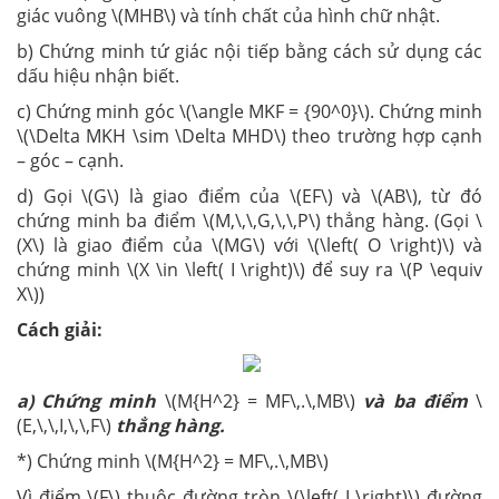
giác vuông \(MHB\) và tính chất của hình chữ nhật.
b) Chứng minh tứ giác nội tiếp bằng cách sử dụng các
dấu hiệu nhận biết.
c) Chứng minh góc \(\angle MKF = {90^0}\). Chứng minh
\(\Delta MKH \sim \Delta MHD\) theo trường hợp cạnh
– góc – cạnh.
d) Gọi \(G\) là giao điểm của \(EF\) và \(AB\), từ đó
chứng minh ba điểm \(M,\,\,G,\,\,P\) thẳng hàng. (Gọi \
(X\) là giao điểm của \(MG\) với \(\left( O \right)\) và
chứng minh \(X \in \left( I \right)\) để suy ra \(P \equiv
X\))
Cách giải:
a) Chứng minh
\(M{H^2} = MF\,.\,MB\)
và ba điểm
\
(E,\,\,I,\,\,F\)
thẳng hàng.
*) Chứng minh \(M{H^2} = MF\,.\,MB\)
Vì điểm \(F\) thuộc đường tròn \(\left( I \right)\) đường