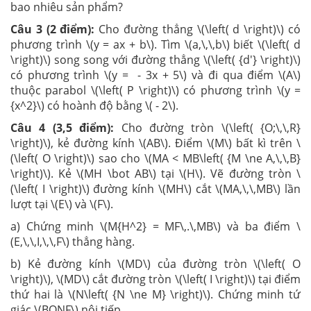
bao nhiêu sản phẩm?
Câu 3 (2 điểm):
Cho đường thẳng \(\left( d \right)\) có
phương trình \(y = ax + b\). Tìm \(a,\,\,b\) biết \(\left( d
\right)\) song song với đường thẳng \(\left( {d'} \right)\)
có phương trình \(y = - 3x + 5\) và đi qua điểm \(A\)
thuộc parabol \(\left( P \right)\) có phương trình \(y =
{x^2}\) có hoành độ bằng \( - 2\).
Câu 4 (3,5 điểm):
Cho đường tròn \(\left( {O;\,\,R}
\right)\), kẻ đường kính \(AB\). Điểm \(M\) bất kì trên \
(\left( O \right)\) sao cho \(MA < MB\left( {M \ne A,\,\,B}
\right)\). Kẻ \(MH \bot AB\) tại \(H\). Vẽ đường tròn \
(\left( I \right)\) đường kính \(MH\) cắt \(MA,\,\,MB\) lần
lượt tại \(E\) và \(F\).
a) Chứng minh \(M{H^2} = MF\,.\,MB\) và ba điểm \
(E,\,\,I,\,\,F\) thẳng hàng.
b) Kẻ đường kính \(MD\) của đường tròn \(\left( O
\right)\), \(MD\) cắt đường tròn \(\left( I \right)\) tại điểm
thứ hai là \(N\left( {N \ne M} \right)\). Chứng minh tứ
giác \(BONF\) nội tiếp.