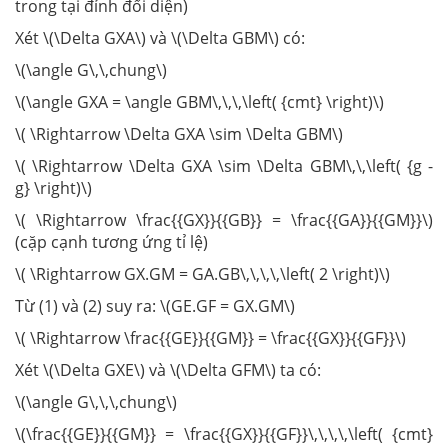
trong tại đỉnh đối diện)
Xét \(\Delta GXA\) và \(\Delta GBM\) có:
\(\angle G\,\,chung\)
\(\angle GXA = \angle GBM\,\,\,\left( {cmt} \right)\)
\( \Rightarrow \Delta GXA \sim \Delta GBM\)
\( \Rightarrow \Delta GXA \sim \Delta GBM\,\,\left( {g -
g} \right)\)
\( \Rightarrow \frac{{GX}}{{GB}} = \frac{{GA}}{{GM}}\)
(cặp cạnh tương ứng tỉ lệ)
\( \Rightarrow GX.GM = GA.GB\,\,\,\,\left( 2 \right)\)
Từ (1) và (2) suy ra: \(GE.GF = GX.GM\)
\( \Rightarrow \frac{{GE}}{{GM}} = \frac{{GX}}{{GF}}\)
Xét \(\Delta GXE\) và \(\Delta GFM\) ta có:
\(\angle G\,\,\,chung\)
\(\frac{{GE}}{{GM}} = \frac{{GX}}{{GF}}\,\,\,\,\left( {cmt}