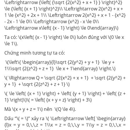
\Leftrightarrow {\left( {\sqrt {2{x^2} + x + 1} } \right)^2}
\le {\left( {x + 1} \right)^2}\\ \Leftrightarrow 2{x^2} + x +
1 \le {x^2} + 2x + 1\\ \Leftrightarrow 2{x^2} + x + 1 - {x^2}
- 2x - 1 \le 0\\ \Leftrightarrow {x^2} - x \le 0\\
\Leftrightarrow x\left( {x - 1} \right) \le 0\end{array}\)
Ta có: \(x\left( {x - 1} \right) \le 0\) luôn đúng với \(0 \le x
\le 1\).
Chứng minh tương tự ta có:
\(\left\{ \begin{array}{l}\sqrt {2{y^2} + y + 1} \le y +
1\\\sqrt {2{z^2} + z + 1} \le x + 1\end{array} \right.\)
\( \Rightarrow Q = \sqrt {2{x^2} + x + 1} + \sqrt {2{y^2} +
y + 1} + \sqrt {2{z^2} + z + 1} \)
\( \le \left( {x + 1} \right) + \left( {y + 1} \right) + \left( {z +
1} \right)\)\( = \left( {x + y + z} \right) + 3\)
Mà \(x + y + z = 1\) nên \(Q \le 4\).
Dấu “\( = \)” xảy ra \( \Leftrightarrow \left[ \begin{array}
{l}x = y = 0,\,\,z = 1\\x = z = 0,\,\,y = 1\\y = z = 0,\,\,x =