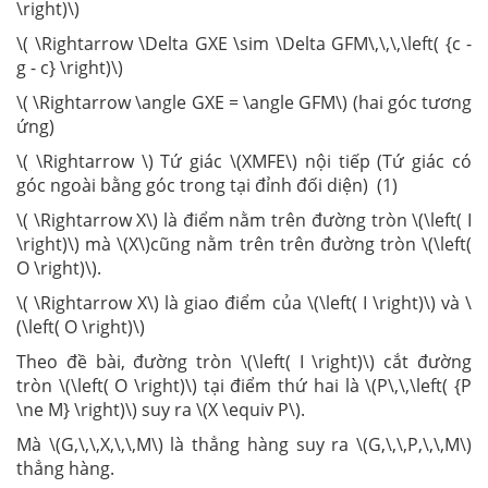
\right)\)
\( \Rightarrow \Delta GXE \sim \Delta GFM\,\,\,\left( {c -
g - c} \right)\)
\( \Rightarrow \angle GXE = \angle GFM\) (hai góc tương
ứng)
\( \Rightarrow \) Tứ giác \(XMFE\) nội tiếp (Tứ giác có
góc ngoài bằng góc trong tại đỉnh đối diện) (1)
\( \Rightarrow X\) là điểm nằm trên đường tròn \(\left( I
\right)\) mà \(X\)cũng nằm trên trên đường tròn \(\left(
O \right)\).
\( \Rightarrow X\) là giao điểm của \(\left( I \right)\) và \
(\left( O \right)\)
Theo đề bài, đường tròn \(\left( I \right)\) cắt đường
tròn \(\left( O \right)\) tại điểm thứ hai là \(P\,\,\left( {P
\ne M} \right)\) suy ra \(X \equiv P\).
Mà \(G,\,\,X,\,\,M\) là thẳng hàng suy ra \(G,\,\,P,\,\,M\)
thẳng hàng.