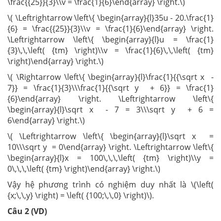
\frac{{25}}{3}\\v = \frac{1}{6}\end{array} \right.\)
\( \Leftrightarrow \left\{ \begin{array}{l}35u - 20.\frac{1}
{6} = \frac{{25}}{3}\\v = \frac{1}{6}\end{array} \right.
\Leftrightarrow \left\{ \begin{array}{l}u = \frac{1}
{3}\,\,\left( {tm} \right)\\v = \frac{1}{6}\,\,\left( {tm}
\right)\end{array} \right.\)
\( \Rightarrow \left\{ \begin{array}{l}\frac{1}{{\sqrt x -
7}} = \frac{1}{3}\\\frac{1}{{\sqrt y + 6}} = \frac{1}
{6}\end{array} \right. \Leftrightarrow \left\{
\begin{array}{l}\sqrt x - 7 = 3\\\sqrt y + 6 =
6\end{array} \right.\)
\( \Leftrightarrow \left\{ \begin{array}{l}\sqrt x =
10\\\sqrt y = 0\end{array} \right. \Leftrightarrow \left\{
\begin{array}{l}x = 100\,\,\,\left( {tm} \right)\\y =
0\,\,\,\left( {tm} \right)\end{array} \right.\)
Vậy hệ phương trình có nghiệm duy nhất là \(\left(
{x;\,\,y} \right) = \left( {100;\,\,0} \right)\).
Câu 2 (VD)