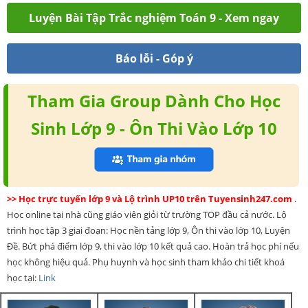
Luyện Bài Tập Trắc nghiệm Toán 9 - Xem ngay
Báo lỗi - Góp ý
Tham Gia Group Dành Cho Học
Sinh Lớp 9 - Ôn Thi Vào Lớp 10
>> Học trực tuyến lớp 9 và Lộ trình UP10 trên Tuyensinh247.com
.
Học online tại nhà cũng giáo viên giỏi từ trường TOP đầu cả nước. Lộ
trình học tập 3 giai đoạn: Học nền tảng lớp 9, Ôn thi vào lớp 10, Luyện
Đề. Bứt phá điểm lớp 9, thi vào lớp 10 kết quả cao. Hoàn trả học phí nếu
học không hiệu quả. Phụ huynh và học sinh tham khảo chi tiết khoá
học tại:
Link