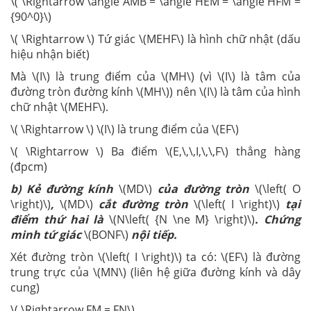
\( \Rightarrow \angle AMB = \angle HEM = \angle HFM =
{90^0}\)
\( \Rightarrow \) Tứ giác \(MEHF\) là hình chữ nhật (dấu
hiệu nhận biết)
Mà \(I\) là trung điểm của \(MH\) (vì \(I\) là tâm của
đường tròn đường kính \(MH\)) nên \(I\) là tâm của hình
chữ nhật \(MEHF\).
\( \Rightarrow \) \(I\) là trung điểm của \(EF\)
\( \Rightarrow \) Ba điểm \(E,\,\,I,\,\,F\) thẳng hàng
(đpcm)
b) Kẻ đường kính
\(MD\)
của đường tròn
\(\left( O
\right)\)
,
\(MD\)
cắt đường tròn
\(\left( I \right)\)
tại
điểm thứ hai là
\(N\left( {N \ne M} \right)\)
. Chứng
minh tứ giác
\(BONF\)
nội tiếp.
Xét đường tròn \(\left( I \right)\) ta có: \(EF\) là đường
trung trực của \(MN\) (liên hệ giữa đường kính và dây
cung)
\( \Rightarrow FM = FN\)