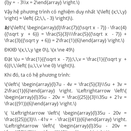
{l}y = - 3\\x = 2\end{array} \right.\)
Vậy hệ phương trình có nghiệm duy nhất \(\left( {x;\,\,y}
\right) = \left( {2;\,\, - 3} \right)\).
b)
\(\left\{ \begin{array}{l}\frac{7}{{\sqrt x - 7}} - \frac{4}
{{\sqrt y + 6}} = \frac{5}{3}\\\frac{5}{{\sqrt x - 7}} +
\frac{3}{{\sqrt y + 6}} = 2\frac{1}{6}\end{array} \right.\)
ĐKXĐ \(x,\,\,y \ge 0\), \(x \ne 49\)
Đặt \(u = \frac{1}{{\sqrt x - 7}};\,\,v = \frac{1}{{\sqrt y +
6}}\,\,\left( {u,\,\,v \ne 0} \right)\).
Khi đó, ta có hệ phương trình:
\(\left\{ \begin{array}{l}7u - 4v = \frac{5}{3}\\5u + 3v =
2\frac{1}{6}\end{array} \right. \Leftrightarrow \left\{
\begin{array}{l}35u - 20v = \frac{{25}}{3}\\35u + 21v =
\frac{{91}}{6}\end{array} \right.\)
\( \Leftrightarrow \left\{ \begin{array}{l}35u - 20v =
\frac{{25}}{3}\\ - 41v = - \frac{{41}}{6}\end{array} \right.
\Leftrightarrow \left\{ \begin{array}{l}35u - 20v =