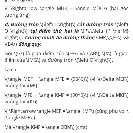
\( \Rightarrow \angle MHK = \angle MDH\) (hai góc
tương ứng)
d) Đường tròn
\(\left( I \right)\)
cắt đường tròn
\(\left(
O \right)\)
tại điểm thứ hai là
\(P\,\,\left( {P \ne M}
\right)\)
. Chứng minh ba đường thẳng
\(MP,\,\,FE\)
và
\(BA\)
đồng quy.
Gọi \(G\) là giao điểm của \(EF\) và \(AB\), \(X\) là giao
điểm của \(MG\) và đường tròn \(\left( O \right)\)
.
Ta có:
\(\angle MEF + \angle MFE = {90^0}\) (vì \(\Delta MEF\)
vuông tại \(M\))
\(\angle MFE + \angle KMF = {90^0}\) (vì \(\Delta MKF\)
vuông tại \(K\))
\( \Rightarrow \angle MEF = \angle KMF\) (cùng phụ với \
(\angle MFE\))
Mà \(\angle KMF = \angle OBM\) (cmt)