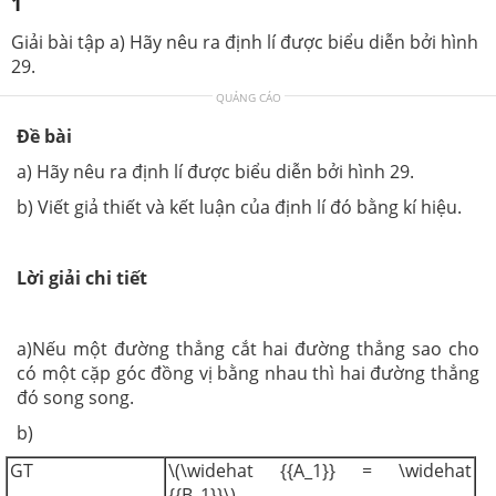
1
Giải bài tập a) Hãy nêu ra định lí được biểu diễn bởi hình
29.
QUẢNG CÁO
Đề bài
a) Hãy nêu ra định lí được biểu diễn bởi hình 29.
b) Viết giả thiết và kết luận của định lí đó bằng kí hiệu.
Lời giải chi tiết
a)Nếu một đường thẳng cắt hai đường thẳng sao cho
có một cặp góc đồng vị bằng nhau thì hai đường thẳng
đó song song.
b)
GT
\(\widehat {{A_1}} = \widehat
{{B_1}}\)