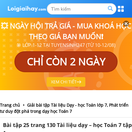
💥 NGÀY HỘI TRẢ GIÁ - MUA KHOÁ HỌC
THEO GIÁ BẠN MUỐN❗
🎯 LỚP 1-12 TẠI TUYENSINH247 (TỪ 10-12/08)
CHỈ CÒN 2 NGÀY
XEM CHI TIẾT
Trang chủ
Giải bài tập Tài liệu Dạy - học Toán lớp 7, Phát triển
tư duy đột phá trong dạy học Toán 7
Bài tập 25 trang 130 Tài liệu dạy – học Toán 7 tập