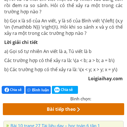
rồi đem ra so sánh. Hỏi có thể xảy ra một trong các
trường hợp nào ?
b) Gọi x là số của An viết, y là số của Bình viết \(\left( {x,y
\in {\mathbb N}} \right)\). Hỏi khi so sánh x và y có thể
xảy ra một trong các trường hợp nào ?
Lời giải chi tiết
a) Gọi số tự nhiên An viết là a, Tú viết là b
Các trường hợp có thể xảy ra là: \(a < b; a > b; a = b\)
b) Các trường hợp có thể xảy ra là: \(x < y; x > y; x = y\)
Loigiaihay.com
Chia sẻ
Chia sẻ
Bình luận
Bình chọn:
Bài tiếp theo
Bài 10 trang 27 Tài liệu dạy – học toán 6 tập 1