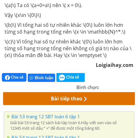
\(a)\) Ta có \(a+0=a\) nên \( x = 0\).
Vậy \(x\in \{0\}\)
\(b)\) Vì tổng hai số tự nhiên khác \(0\) luôn lớn hơn
từng số hạng trong tổng nên \(x \in \mathbb{N}^*.\)
\(c)\) Vì tổng hai số tự nhiên khác \(0\) luôn lớn hơn
từng số hạng trong tổng nên không có giá trị nào của \
(x\) thỏa mãn đề bài. Hay \(x \in \emptyset \)
Loigiaihay.com
Chia sẻ
Chia sẻ
Bình luận
Bình chọn:
Bài tiếp theo
Bài 53 trang 12 SBT toán 6 tập 1
Giải bài 53 trang 12 sách bài tập toán 6.Hãy viết xen vào số
12345 một số dấu “ +’’ để được một tổng bằng 60.
Bài 54 trang 12 SBT toán 6 tập 1