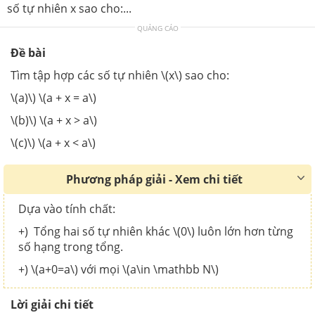
số tự nhiên x sao cho:...
QUẢNG CÁO
Đề bài
Tìm tập hợp các số tự nhiên \(x\) sao cho:
\(a)\) \(a + x = a\)
\(b)\) \(a + x > a\)
\(c)\) \(a + x < a\)
Phương pháp giải - Xem chi tiết
Dựa vào tính chất:
+) Tổng hai số tự nhiên khác \(0\) luôn lớn hơn từng
số hạng trong tổng.
+) \(a+0=a\) với mọi \(a\in \mathbb N\)
Lời giải chi tiết