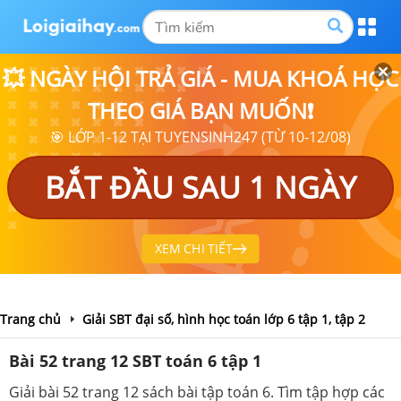
💥 NGÀY HỘI TRẢ GIÁ - MUA KHOÁ HỌC
THEO GIÁ BẠN MUỐN❗
🎯 LỚP 1-12 TẠI TUYENSINH247 (TỪ 10-12/08)
BẮT ĐẦU SAU 1 NGÀY
XEM CHI TIẾT
Trang chủ
Giải SBT đại số, hình học toán lớp 6 tập 1, tập 2
Bài 52 trang 12 SBT toán 6 tập 1
Giải bài 52 trang 12 sách bài tập toán 6. Tìm tập hợp các