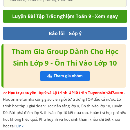
Luyện Bài Tập Trắc nghiệm Toán 9 - Xem ngay
Báo lỗi - Góp ý
Tham Gia Group Dành Cho Học
Sinh Lớp 9 - Ôn Thi Vào Lớp 10
>> Học trực tuyến lớp 9 và Lộ trình UP10 trên Tuyensinh247.com
.
Học online tại nhà cũng giáo viên giỏi từ trường TOP đầu cả nước. Lộ
trình học tập 3 giai đoạn: Học nền tảng lớp 9, Ôn thi vào lớp 10, Luyện
Đề. Bứt phá điểm lớp 9, thi vào lớp 10 kết quả cao. Hoàn trả học phí nếu
học không hiệu quả. Phụ huynh và học sinh tham khảo chi tiết khoá
học tại:
Link