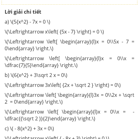
Lời giải chi tiết
a) \(5{x^2} - 7x = 0 \)
\(\Leftrightarrow x\left( {5x - 7} \right) = 0 \)
\(\Leftrightarrow \left[ \begin{array}{l}x = 0\\5x - 7 =
0\end{array} \right.\)
\(\Leftrightarrow \left[ \begin{array}{l}x = 0\\x =
\dfrac{7}{5}\end{array} \right.\)
b) \(6{x^2} + 3\sqrt 2 x = 0\)
\(\Leftrightarrow 3x\left( {2x + \sqrt 2 } \right) = 0\)
\(\Leftrightarrow \left[ \begin{array}{l}3x = 0\\2x + \sqrt
2 = 0\end{array} \right.\)
\(\Leftrightarrow \left[ \begin{array}{l}x = 0\\x = -
\dfrac{{\sqrt 2 }}{2}\end{array} \right.\)
c) \( - 8{x^2} + 3x = 0\)
\(\Leftrightarrow x\left( { - 8x + 3} \right) = 0 \)