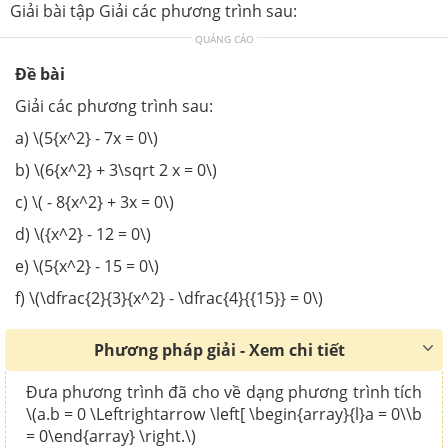
Giải bài tập Giải các phương trình sau:
QUẢNG CÁO
Đề bài
Giải các phương trình sau:
a) \(5{x^2} - 7x = 0\)
b) \(6{x^2} + 3\sqrt 2 x = 0\)
c) \( - 8{x^2} + 3x = 0\)
d) \({x^2} - 12 = 0\)
e) \(5{x^2} - 15 = 0\)
f) \(\dfrac{2}{3}{x^2} - \dfrac{4}{{15}} = 0\)
Phương pháp giải - Xem chi tiết
Đưa phương trình đã cho về dạng phương trình tích
\(a.b = 0 \Leftrightarrow \left[ \begin{array}{l}a = 0\\b
= 0\end{array} \right.\)