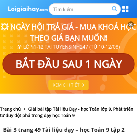
💥 NGÀY HỘI TRẢ GIÁ - MUA KHOÁ HỌC
THEO GIÁ BẠN MUỐN❗
🎯 LỚP 1-12 TẠI TUYENSINH247 (TỪ 10-12/08)
BẮT ĐẦU SAU 1 NGÀY
XEM CHI TIẾT
Trang chủ
Giải bài tập Tài liệu Dạy - học Toán lớp 9, Phát triển
tư duy đột phá trong dạy học Toán 9
Bài 3 trang 49 Tài liệu dạy – học Toán 9 tập 2