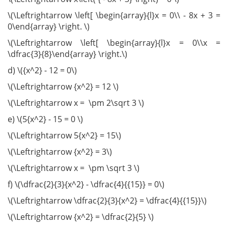
\(\Leftrightarrow \left[ \begin{array}{l}x = 0\\ - 8x + 3 =
0\end{array} \right. \)
\(\Leftrightarrow \left[ \begin{array}{l}x = 0\\x =
\dfrac{3}{8}\end{array} \right.\)
d) \({x^2} - 12 = 0\)
\(\Leftrightarrow {x^2} = 12 \)
\(\Leftrightarrow x = \pm 2\sqrt 3 \)
e) \(5{x^2} - 15 = 0 \)
\(\Leftrightarrow 5{x^2} = 15\)
\(\Leftrightarrow {x^2} = 3\)
\(\Leftrightarrow x = \pm \sqrt 3 \)
f) \(\dfrac{2}{3}{x^2} - \dfrac{4}{{15}} = 0\)
\(\Leftrightarrow \dfrac{2}{3}{x^2} = \dfrac{4}{{15}}\)
\(\Leftrightarrow {x^2} = \dfrac{2}{5} \)