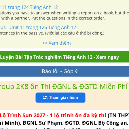
t 11 trang 124 Tiếng Anh 12
tions you have to answer when writing a report on a book, but the
with a partner. Put the questions in the correct order.
s - Unit 11 trang 126 Tiếng Anh 12
tences in the passive. (Viết lại các câu ở thể bị động.)
>> Xem thêm
Luyện Bài Tập Trắc nghiệm Tiếng Anh 12 - Xem ngay
Báo lỗi - Góp ý
roup 2K8 ôn Thi ĐGNL & ĐGTD Miễn Phí
Lộ Trình Sun 2027 - 1 lộ trình ôn đa kỳ thi
(TN THP
hí Minh), ĐGNL Sư Phạm, ĐGTD, ĐGNL Bộ Công an