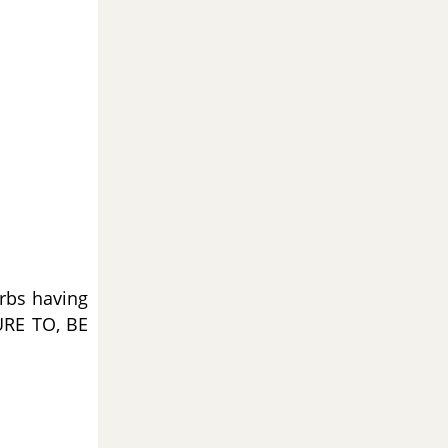
rbs having
URE TO, BE