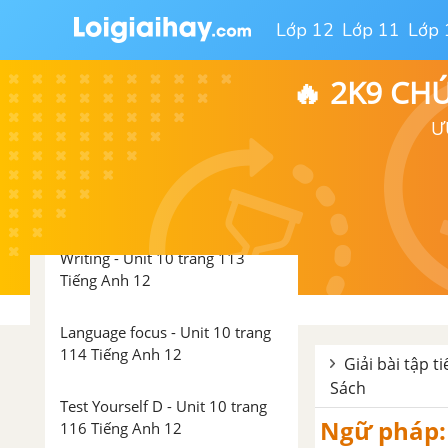
Lớp 12
Lớp 11
Lớp 
Reading - Unit 10 trang 106
Tiếng Anh 12
🔥 2K9 CH
Speaking - Unit 10 trang 109
Ư
Tiếng Anh 12
Listening - Unit 10 trang 111
Tiếng Anh 12
Writing - Unit 10 trang 113
Tiếng Anh 12
Language focus - Unit 10 trang
114 Tiếng Anh 12
Giải bài tập t
Sách
Test Yourself D - Unit 10 trang
Ngữ pháp: 
116 Tiếng Anh 12