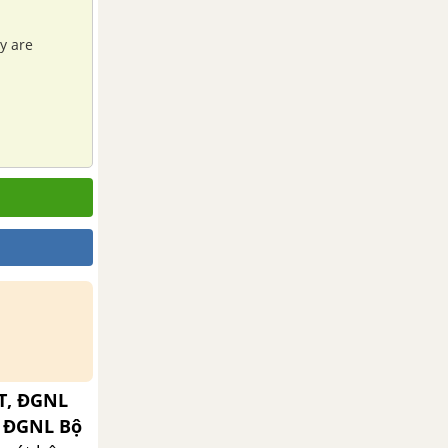
y are
T, ĐGNL
, ĐGNL Bộ