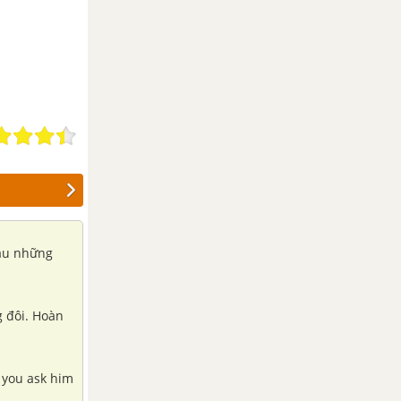
.
hau những
g đôi. Hoàn
o you ask him