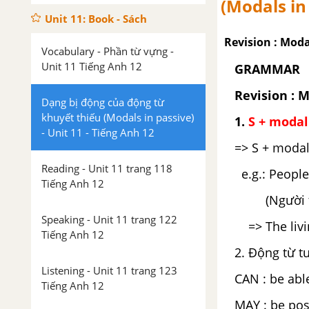
(Modals in 
Unit 11: Book - Sách
Revision : Moda
Vocabulary - Phần từ vựng -
Unit 11 Tiếng Anh 12
GRAMMAR
Revision : M
Dạng bị động của động từ
khuyết thiếu (Modals in passive)
1.
S + modal
- Unit 11 - Tiếng Anh 12
=> S + modal 
Reading - Unit 11 trang 118
e.g.: People 
Tiếng Anh 12
(Người ta n
Speaking - Unit 11 trang 122
=> The living
Tiếng Anh 12
2. Động từ tư
Listening - Unit 11 trang 123
CAN : be able
Tiếng Anh 12
MAY : be poss