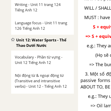
Writing - Unit 11 trang 124
WILL / SHALL 
Tiếng Anh 12
MUST : have 
Language focus - Unit 11 trang
S + equiv
126 Tiếng Anh 12
=> S + equiva
Unit 12: Water Sports - Thể
e.g.: They are
Thao Dưới Nước
(Họ sẽ cấm 
Vocabulary - Phần từ vựng -
Unit 12 Tiếng Anh 12
=> The burnin
3. Một số độn
Nội động từ & ngoại động từ
passive forms
(Transitive and intransitive
verbs) - Unit 12 - Tiếng Anh 12
ABOUT TO, BE
e.g.: They us
Reading - Unit 12 trang 128
Tiếng Anh 12
=> Oil lamps