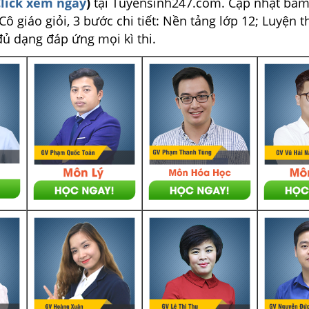
lick xem ngay
)
tại Tuyensinh247.com.
Cập nhật bám
ô giáo giỏi, 3 bước chi tiết: Nền tảng lớp 12; Luyện t
đủ dạng đáp ứng mọi kì thi.