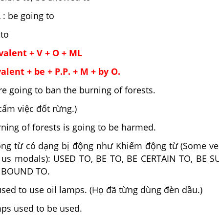
: be going to
to
alent + V + O + ML
lent + be + P.P. + M + by O.
 going to ban the burning of forests.
việc đốt rừng.)
g of forests is going to be harmed.
g từ có dạng bị động như Khiếm động từ (Some ve
 us modals): USED TO, BE TO, BE CERTAIN TO, BE S
 BOUND TO.
ed to use oil lamps. (Họ đã từng dùng đèn dầu.)
 used to be used.