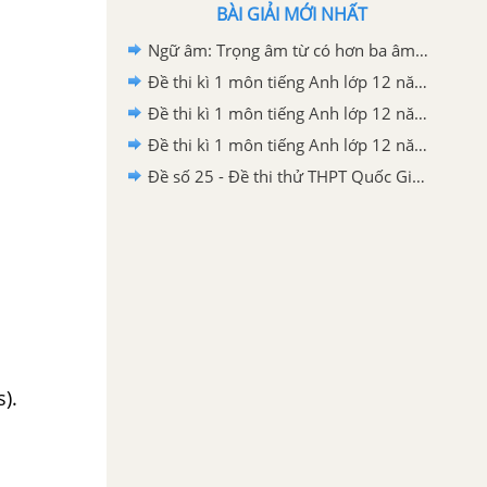
BÀI GIẢI MỚI NHẤT
Ngữ âm: Trọng âm từ có hơn ba âm tiết - Unit 5 - Tiếng Anh 12
Đề thi kì 1 môn tiếng Anh lớp 12 năm 2019 - 2020 sở GD-ĐT Nam Định
Đề thi kì 1 môn tiếng Anh lớp 12 năm 2019 - 2020 trường THPT Hàm Thuận Bắc
Đề thi kì 1 môn tiếng Anh lớp 12 năm 2019 - 2020 Sở GD-ĐT Gia Lai
Đề số 25 - Đề thi thử THPT Quốc Gia môn Tiếng Anh
).