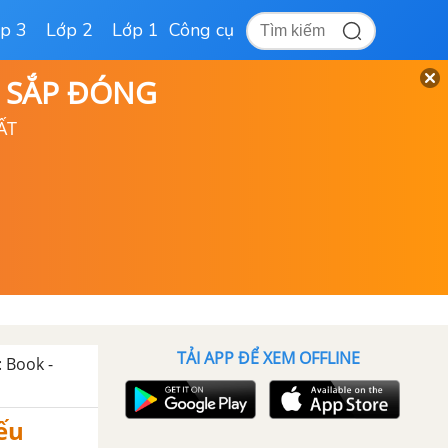
p 3
Lớp 2
Lớp 1
Công cụ
D SẮP ĐÓNG
ẤT
TẢI APP ĐỂ XEM OFFLINE
: Book -
ếu