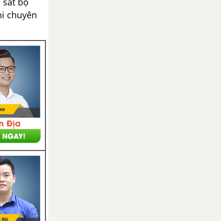
 sát bộ
hi chuyên