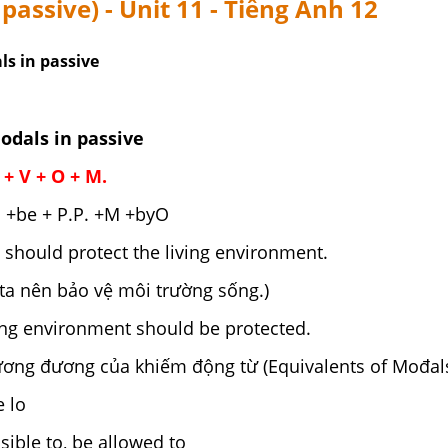
passive) - Unit 11 - Tiếng Anh 12
ls in passive
odals in passive
 + V + O + M.
+be + P.P. +M +byO
should protect the living environment.
ên bảo vệ môi trường sống.)
 environment should be protected.
ơng đương của khiếm động từ (Equivalents of Mođals
 lo
ible to, be allowed to