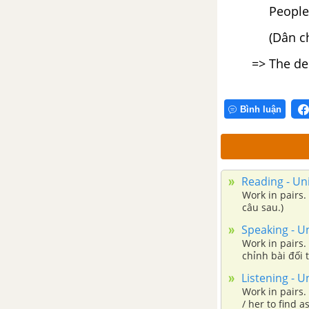
People are c
Speaking - Unit 12 trang 131
Tiếng Anh 12
(Dân chúng c
=> The delega
Listening- Unit 12 trang 132
Tiếng Anh 12
Bình luận
Writing - Unit 12 trang 134
Tiếng Anh 12
Language focus - Unit 12 trang
Reading - Uni
135 Tiếng Anh 12
Work in pairs.
câu sau.)
Unit 13: The 22nd Sea Game
Speaking - Un
- Đông Nam Á Vận Hội Lần
Work in pairs.
Thứ 22
chỉnh bài đối 
Listening - U
Vocabulary - Phần từ vựng -
Work in pairs.
Unit 13 Tiếng Anh 12
/ her to find 