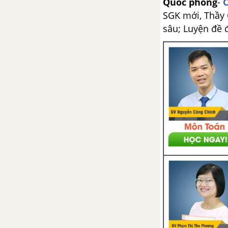
145 Tiếng Anh 12
Quốc phòng
-
C
SGK mới, Thầy C
Test Yourself E - Unit 13 trang
sâu; Luyện đề 
148 Tiếng Anh 12
Unit 14 : International
Organizations - Các Tổ Chức
Quốc Tế
Vocabulary - Phần từ vựng -
Unit 14 Tiếng Anh 12
Cụm động từ (Phrasal verbs) -
Unit 14 - Tiếng Anh 12
Reading - Unit 14 trang 152
Tiếng Anh 12
Speaking - Unit 14 trang 155