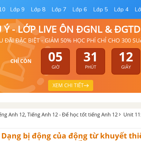
10
Lớp 9
Lớp 8
Lớp 7
Lớp 6
Lớp 5
Lớp 4
Lớ
Ú Ý - LỚP LIVE ÔN ĐGNL & ĐGT
U ĐÃI ĐẶC BIỆT - GIẢM 50% HỌC PHÍ CHỈ CHO 300 SU
05
31
11
CHỈ CÒN
GIỜ
PHÚT
GIÂY
XEM CHI TIẾT
iếng Anh 12, Tiếng Anh 12 - Để học tốt tiếng Anh 12
Unit 11
Dạng bị động của động từ khuyết thi