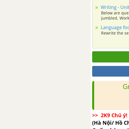
Writing - Uni
So sánh kép (Double
Below are ques
comparison) - Unit 13 - Tiếng
jumbled. Work 
Anh 12
Language focu
Rewrite the sen
Reading - Unit 13 trang 138
Tiếng Anh 12
Speaking - Unit 13 trang 141
Tiếng Anh 12
Listening- Unit 13 trang 142
G
Tiếng Anh 12
Writing - Unit 13 trang 144
Tiếng Anh 12
>> 2K9 Chú ý! 
(Hà Nội/ Hồ C
Language focus - Unit 13 trang