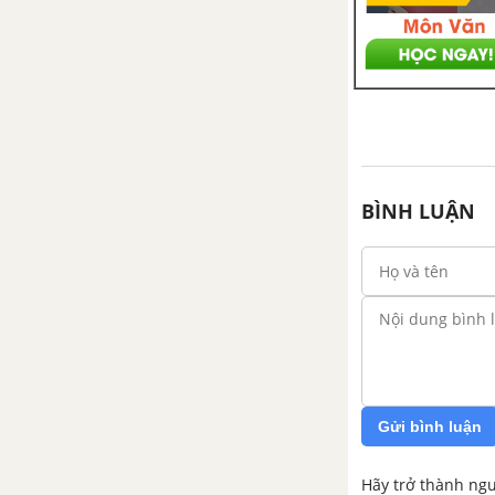
Tiếng Anh 12
Listening - Unit 14 trang 156
Tiếng Anh 12
Writing - Unit 14 trang 158
Tiếng Anh 12
BÌNH LUẬN
Language focus - Unit 14 trang
159 Tiếng Anh 12
Unit 15: Women In Society -
Phụ Nữ Trong Xã Hội
Vocabulary - Phần từ vựng -
Unit 15 Tiếng Anh 12
Gửi bình luận
Reading - Unit 15 trang 162
Hãy trở thành ngư
Tiếng Anh 12