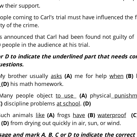
ow their support.
ple coming to Carl’s trial must have influenced the f
ty of the crime.
 announced that Carl had been found not guilty of 
people in the audience at his trial.
or D to indicate the underlined part that needs cor
uestions.
My brother usually
asks
(A)
me for help
when
(B)
o
(D)
his math homework.
Many people object
to use
(A)
physical
punish
C)
discipline problems
at school
.
(D)
Such animals
like
(A)
frogs
have
(B)
waterproof
(C
(D)
from drying out quickly in air, sun, or wind.
age and mark A, B, C or D to indicate the correct