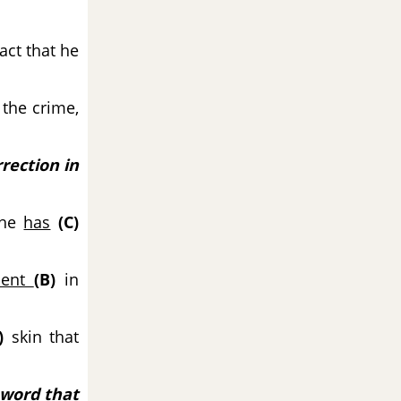
act that he
the crime,
rection in
he
has
(C)
ment
(B)
in
)
skin that
 word that