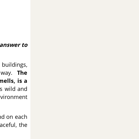
 answer to
 buildings,
y way.
The
ells, is a
ts wild and
nvironment
end on each
ceful, the