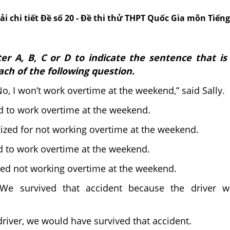
iải chi tiết Đề số 20 - Đề thi thử THPT Quốc Gia môn Tiến
er A, B, C or D to indicate the sentence that is 
ch of the following question.
No, I won’t work overtime at the weekend,” said Sally.
d to work overtime at the weekend.
ized for not working overtime at the weekend.
d to work overtime at the weekend.
ted not working overtime at the weekend.
We survived that accident because the driver w
driver, we would have survived that accident.