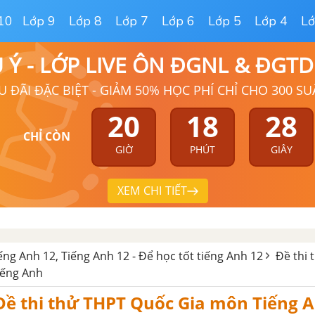
10
Lớp 9
Lớp 8
Lớp 7
Lớp 6
Lớp 5
Lớp 4
Lớ
Ú Ý - LỚP LIVE ÔN ĐGNL & ĐGT
U ĐÃI ĐẶC BIỆT - GIẢM 50% HỌC PHÍ CHỈ CHO 300 SU
20
18
27
CHỈ CÒN
GIỜ
PHÚT
GIÂY
XEM CHI TIẾT
iếng Anh 12, Tiếng Anh 12 - Để học tốt tiếng Anh 12
Đề thi 
iếng Anh
 Đề thi thử THPT Quốc Gia môn Tiếng 