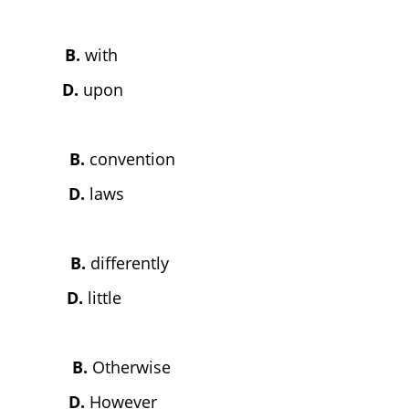
n
B.
with
y
D.
upon
ency
B.
convention
les
D.
laws
ally
B.
differently
ew
D.
little
ver
B.
Otherwise
fore
D.
However