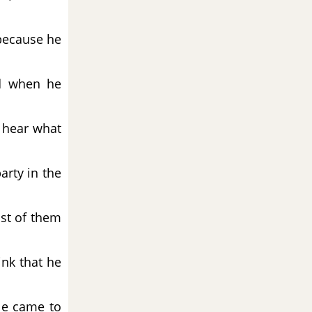
because he
nd when he
t hear what
arty in the
ost of them
ink that he
le came to