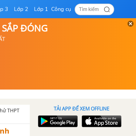
p 3
Lớp 2
Lớp 1
Công cụ
D SẮP ĐÓNG
ẤT
TẢI APP ĐỂ XEM OFFLINE
thử THPT
Anh