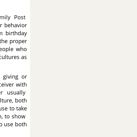
mily Post
r behavior
m birthday
 the proper
 people who
cultures as
 giving or
ceiver with
ver usually
ture, both
use to take
on, to show
 to use both