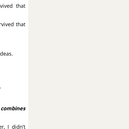
vived that
vived that
ideas.
.
t combines
, I didn’t