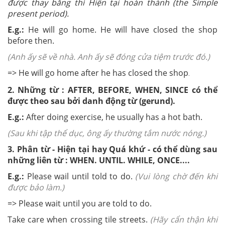
được thay bằng thì Hiện tại hoàn thành (the Simple
present period).
E.g.:
He will go home. He will have closed the shop
before then.
(Anh ấy sẽ về nhà. Anh ấy sẽ đóng cửa tiệm trước đó.)
=> He will go home after he has closed the shop
.
2. Những từ : AFTER, BEFORE, WHEN, SINCE có thể
được theo sau bởi danh động từ (gerund).
E.g.:
After doing exercise, he usually has a hot bath.
(Sau khi tập thể dục, ông ấy thường tắm nước nóng.)
3. Phân từ - Hiện tại hay Quá khứ - có thể dùng sau
những liên từ : WHEN. UNTIL. WHILE, ONCE....
E.g.:
Please wail until told to do.
(Vui lòng chờ đến khi
được bảo làm.)
=> Please wait until you are told to do.
Take care when crossing tile streets.
(Hãy cẩn thận khi