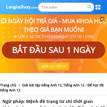
💥 NGÀY HỘI TRẢ GIÁ - MUA KHOÁ HỌC
THEO GIÁ BẠN MUỐN❗
🎯 LỚP 1-12 TẠI TUYENSINH247 (TỪ 10-12/08)
BẮT ĐẦU SAU 1 NGÀY
XEM CHI TIẾT
Trang chủ
Giải bài tập tiếng Anh 12, Tiếng Anh 12 - Để học tốt
tiếng Anh 12
Ngữ pháp: Mệnh đề trạng từ chỉ thời gian