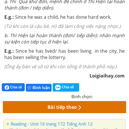
a. Thì Quá khứ đơn, mệnh đề chính ở Thì Hiện tại hoàn
thành (đơn / tiếp diễn).
E.g.:
Since he was a child, he has done hard work.
(Từ khi còn là cậu bé, nó đã làm công việc nặng nhọc.)
b. Thì Hiện tại hoàn thành (đơn/ tiếp diễn): nhấn mạnh
sự kiện còn tiếp tục ở hiện lại.
E.g.:
Since he has lived/ has been living in the city, he
has been selling the lotterry.
(Ông ấy bán vé số từ khi còn sống ở thành phố này.)
Loigiaihay.com
Chia sẻ
Chia sẻ
Bình luận
Bình chọn:
Bài tiếp theo
Reading - Unit 16 trang 172 Tiếng Anh 12