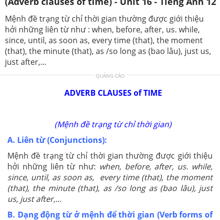
(Adverb clauses of time) - Unit 16 - Tiếng Anh 12
Mệnh đề trạng từ chỉ thời gian thường được giới thiệu
hởi những liên từ như : when, before, after, us. while,
since, until, as soon as, every time (that), the moment
(that), the minute (that), as /so long as (bao lâu), just us,
just after,...
QUẢNG CÁO
ADVERB CLAUSES of TIME
(M
ệnh đề trạng từ chỉ thời gian)
A. Liên từ (Conjunctions):
Mệnh đề trạng từ chỉ thời gian thường được giới thiệu
hởi những liên từ như:
when, before, after, us. while,
since, until, as soon as, every time (that), the moment
(that), the minute (that), as /so long as (bao lâu), just
us, just after,...
B. Dạng động từ ở mệnh để thời gian (Verb forms of