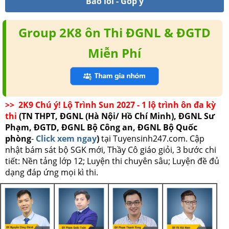
Báo lỗi - Góp ý
Group 2K8 ôn Thi ĐGNL & ĐGTD
Miễn Phí
>> 2K9 Chú ý! Lộ Trình Sun 2027 - 1 lộ trình ôn đa kỳ
thi
(TN THPT, ĐGNL (Hà Nội/ Hồ Chí Minh), ĐGNL Sư
Phạm, ĐGTD, ĐGNL Bộ Công an, ĐGNL Bộ Quốc
phòng
-
Click xem ngay
)
tại Tuyensinh247.com.
Cập
nhật bám sát bộ SGK mới, Thầy Cô giáo giỏi, 3 bước chi
tiết: Nền tảng lớp 12; Luyện thi chuyên sâu; Luyện đề đủ
dạng đáp ứng mọi kì thi.