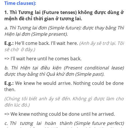
Time clauses):
1. Thì Tương lai (Future tenses) không được dùng ở
mệnh đề chỉ thời gian ở tương lai.
a. Thì Tương lai đơn (Simple future): được thay bằng Thì
Hiện lại đơn (Simple present).
E.g.:
He'll come back. I'll wait here.
(Anh ấy sẽ trở lại. Tôi
sẽ chờ ở đây.)
=> I'll wait here until he comes back.
b. Thì Hiện tại điều kiện (Present conditional lease)
được thay bằng thì Quá khứ đơn (Simple past).
E.g.:
We knew he would arrive. Nothing could be done
then.
(Chúng tôi biết anh ấy sẽ đến. Không gì được làm cho
đến lúc đó.)
=> We knew nothing could be done until he arrived.
c. Thì tương lai hoàn thành (Simple future perfect)