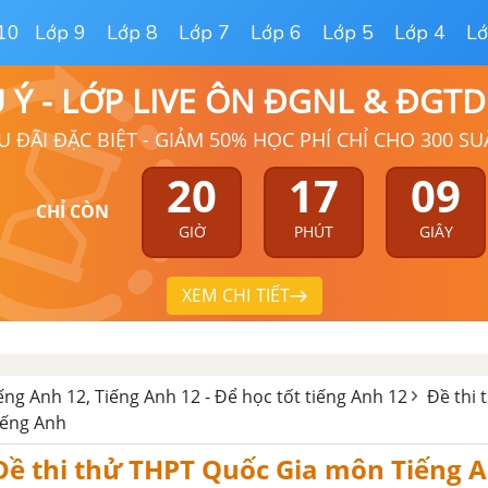
10
Lớp 9
Lớp 8
Lớp 7
Lớp 6
Lớp 5
Lớp 4
Lớ
Ú Ý - LỚP LIVE ÔN ĐGNL & ĐGT
U ĐÃI ĐẶC BIỆT - GIẢM 50% HỌC PHÍ CHỈ CHO 300 SU
20
17
08
CHỈ CÒN
GIỜ
PHÚT
GIÂY
XEM CHI TIẾT
iếng Anh 12, Tiếng Anh 12 - Để học tốt tiếng Anh 12
Đề thi 
iếng Anh
 Đề thi thử THPT Quốc Gia môn Tiếng 