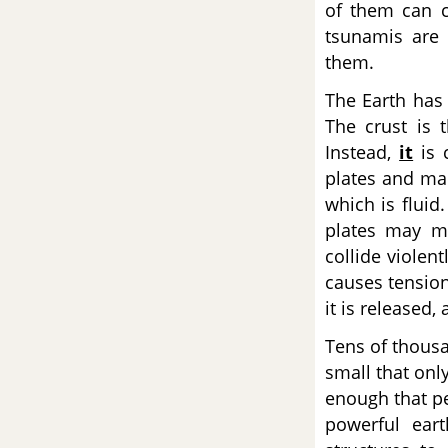
of them can c
tsunamis are 
Đề số 66 - Đề thi thử THPT
them.
Quốc Gia môn Tiếng Anh
The Earth has 
Đề số 67 - Đề thi thử THPT
The crust is t
Quốc Gia môn Tiếng Anh
Instead,
it
is 
plates and man
Đề số 68 - Đề thi thử THPT
which is fluid
Quốc Gia môn Tiếng Anh
plates may m
collide violen
Đề ôn tập học kì 1 – Có đáp
causes tension
án và lời giải
it is released
Đề số 1 - Đề kiểm tra học kì 1 -
Tens of thousa
Tiếng Anh 12
small that onl
enough that pe
Đề số 2 - Đề kiểm tra học kì 1 -
powerful eart
Tiềng Anh 12