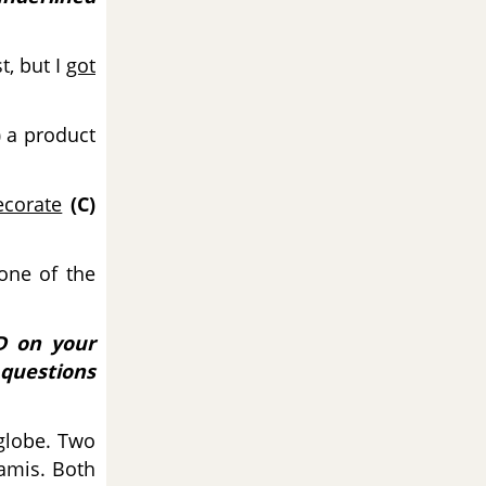
st, but I
got
)
a product
ecorate
(C)
one of the
D on your
 questions
 globe. Two
namis. Both