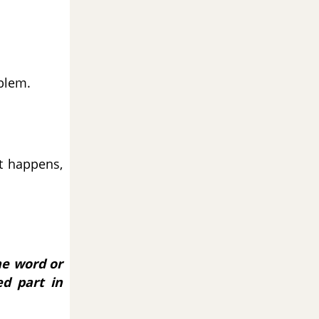
blem.
t happens,
he word or
ed part in