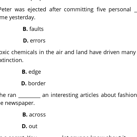
eter was ejected after committing five personal __
ame yesterday.
B.
faults
D.
errors
xic chemicals in the air and land have driven many 
extinction.
B.
edge
D.
border
e ran _________ an interesting articles about fashio
he newspaper.
B.
across
D.
out