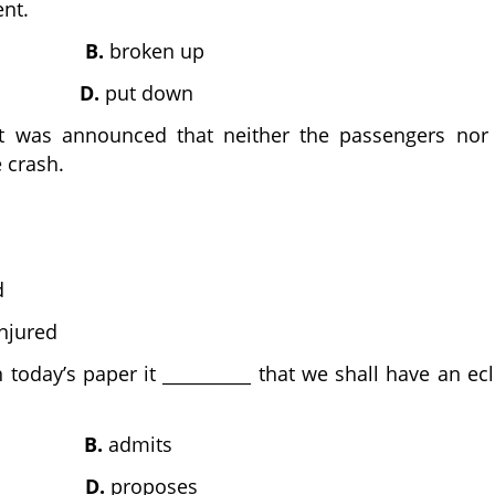
nt.
B.
broken up
D.
put down
t was announced that neither the passengers nor 
e crash.
d
d
njured
In today’s paper it __________ that we shall have an ecl
B.
admits
D.
proposes