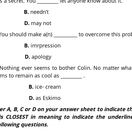
’s a secret. You _________ let anyone know about it.
B.
needn’t
D.
may not
ou should make a(n) __________ to overcome this pro
B.
imrpression
D.
apology
Nothing ever seems to bother Colin. No matter wha
s to remain as cool as _________ .
B.
ice- cream
D.
as Eskimo
er A, B, C or D on your answer sheet to indicate t
is CLOSEST in meaning to indicate the underlin
ollowing questions.