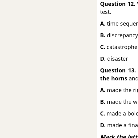
Quốc Gia môn Tiếng Anh
Question 12.
test.
Đề số 54 - Đề thi thử THPT
A.
time seque
Quốc Gia môn Tiếng Anh
B.
discrepancy
Đề số 55 - Đề thi thử THPT
C.
catastrophe
Quốc Gia môn Tiếng Anh
D.
disaster
Đề số 56 - Đề thi thử THPT
Question 13.
Quốc Gia môn Tiếng Anh
the horns
and 
Đề số 57 - Đề thi thử THPT
A.
made the ri
Quốc Gia môn Tiếng Anh
B.
made the w
Đề số 58 - Đề thi thử THPT
C.
made a bold
Quốc Gia môn Tiếng Anh
D.
made a fina
Đề số 59 - Đề thi thử THPT
Mark the lett