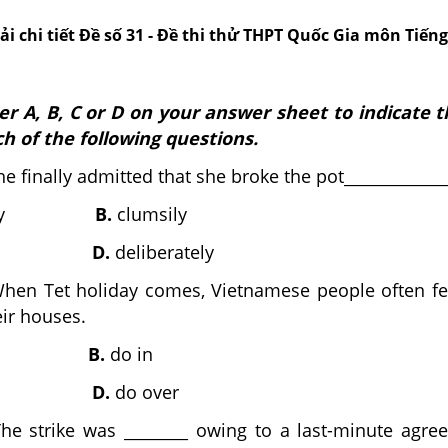
iải chi tiết Đề số 31 - Đề thi thử THPT Quốc Gia môn Tiến
er A, B, C or D on your answer sheet to indicate t
h of the following questions.
e finally admitted that she broke the pot_____________
efully
B.
clumsily
D.
deliberately
en Tet holiday comes, Vietnamese people often fee
eir houses.
B.
do in
D.
do over
he strike was ________ owing to a last-minute agre