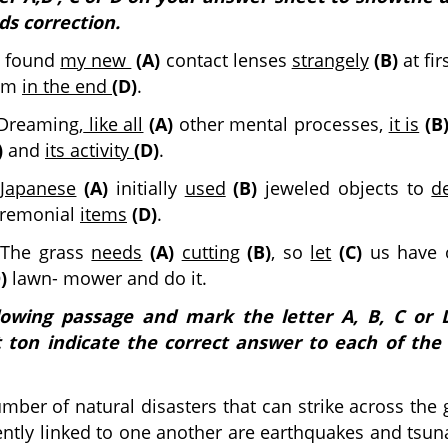
ds correction.
I found
my new
(A)
contact lenses
strangely
(B)
at fir
em
in the end
(D)
.
Dreaming,
like all
(A)
other mental processes,
it is
(B
)
and
its activity
(D)
.
Japanese
(A)
initially
used
(B)
jeweled objects to
d
eremonial
items
(D)
.
The grass
needs
(A)
cutting
(B)
, so
let
(C)
us have 
)
lawn- mower and do it.
lowing passage and mark the letter A, B, C or 
 ton indicate the correct answer to each of the
mber of natural disasters that can strike across the
ently linked to one another are earthquakes and tsu