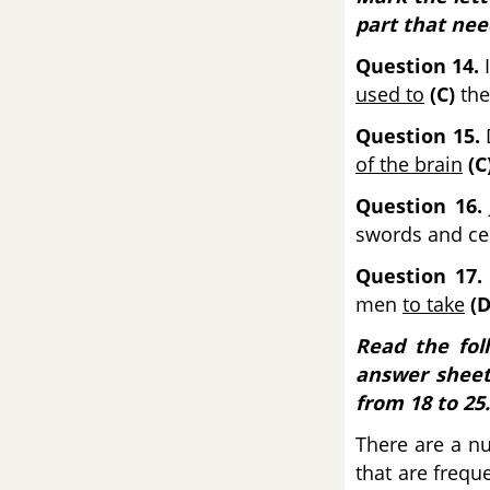
Quốc Gia môn Tiếng Anh
part that nee
Đề số 60 - Đề thi thử THPT
Question 14.
Quốc Gia môn Tiếng Anh
used to
(C)
th
Question 15.
Đề số 61 - Đề thi thử THPT
of the brain
(C
Quốc Gia môn Tiếng Anh
Question 16.
Đề số 62 - Đề thi thử THPT
swords and c
Quốc Gia môn Tiếng Anh
Question 17.
Đề số 63 - Đề thi thử THPT
men
to take
(D
Quốc Gia môn Tiếng Anh
Read the fol
answer sheet
Đề số 64 - Đề thi thử THPT
from 18 to 25.
Quốc Gia môn Tiếng Anh
There are a nu
Đề số 65 - Đề thi thử THPT
that are frequ
Quốc Gia môn Tiếng Anh