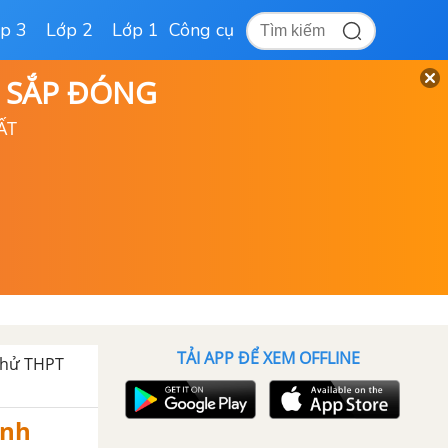
p 3
Lớp 2
Lớp 1
Công cụ
D SẮP ĐÓNG
ẤT
TẢI APP ĐỂ XEM OFFLINE
thử THPT
Anh