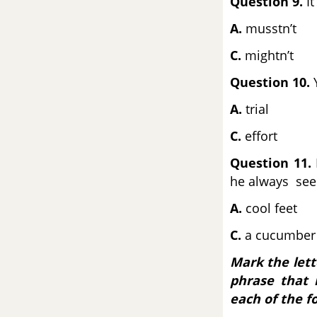
Question 9.
It
Quốc Gia môn Tiếng Anh
A.
musstn’t
Đề số 48 - Đề thi thử THPT
C.
mightn’t
Quốc Gia môn Tiếng Anh
Question 10.
Y
Đề số 49 - Đề thi thử THPT
A.
trial
Quốc Gia môn Tiếng Anh
C.
effort
Đề số 50 - Đề thi thử THPT
Question 11.
Quốc Gia môn Tiếng Anh
he always seem
Đề số 51 - Đề thi thử THPT
A.
cool feet
Quốc Gia môn Tiếng Anh
C.
a cucumber
Đề số 52 - Đề thi thử THPT
Mark the lett
Quốc Gia môn Tiếng Anh
phrase that 
each of the f
Đề số 53 - Đề thi thử THPT