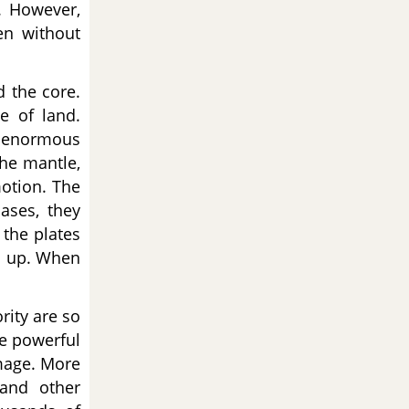
. However,
en without
d the core.
ce of land.
w enormous
the mantle,
motion. The
ases, they
the plates
ld up. When
rity are so
e powerful
amage. More
 and other