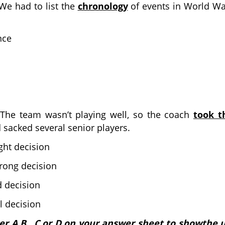
We had to list the
chronology
of events in World Wa
nce
The team wasn’t playing well, so the coach
took t
sacked several senior players.
ght decision
rong decision
 decision
l decision
er A,B , C or D on your answer sheet to showthe 