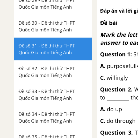
Đề số 29 - Đề thi thử THPT
Quốc Gia môn Tiếng Anh
Đáp án và lời g
Đề bài
Đề số 30 - Đề thi thử THPT
Quốc Gia môn Tiếng Anh
Mark the lett
answer to eac
Đề số 31 - Đề thi thử THPT
Quốc Gia môn Tiếng Anh
Question 1:
Sh
A.
purpos
Đề số 32 - Đề thi thử THPT
Quốc Gia môn Tiếng Anh
C.
willingly
Question 2.
Wh
Đề số 33 - Đề thi thử THPT
to _________ th
Quốc Gia môn Tiếng Anh
A.
do up
Đề số 34 - Đề thi thử THPT
C.
do through
Quốc Gia môn Tiếng Anh
Question 3.
T
Đề số 35 - Đề thi thử THPT