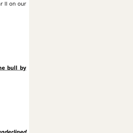
r II on our
he bull by
underlined