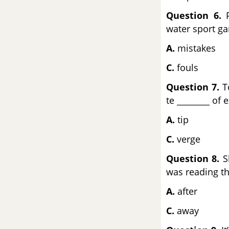
Quốc Gia môn Tiếng Anh
Question 6.
P
water sport g
Đề số 42 - Đề thi thử THPT
Quốc Gia môn Tiếng Anh
A.
mistakes
C.
fouls
Đề số 43 - Đề thi thử THPT
Quốc Gia môn Tiếng Anh
Question 7.
To
te ________ of 
Đề số 44 - Đề thi thử THPT
A.
tip
Quốc Gia môn Tiếng Anh
C.
verge
Đề số 45 - Đề thi thử THPT
Question 8.
Sh
Quốc Gia môn Tiếng Anh
was reading t
Đề số 46 - Đề thi thử THPT
A.
after
Quốc Gia môn Tiếng Anh
C.
away
Đề số 47 - Đề thi thử THPT