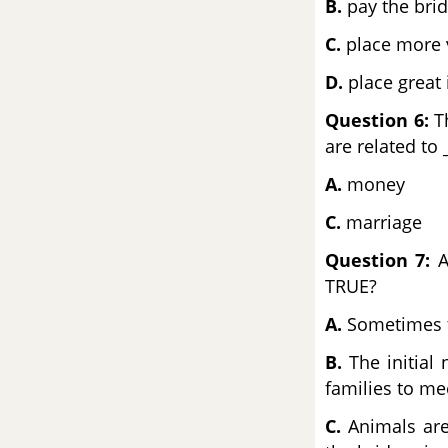
B.
pay the bri
C.
place more
Đề số 1 - Đề kiểm tra học kì 1 -
Tiếng Anh 12
D.
place great 
Đề số 2 - Đề kiểm tra học kì 1 -
Question 6:
Th
Tiềng Anh 12
are related to 
A.
mon
Đề số 3 - Đề kiểm tra học kì 1 -
Tiếng Anh 12
C.
marr
Question 7:
A
Đề số 4 - Đề kiểm tra học kì 1 -
TRUE?
Tiếng Anh 12
A.
Sometimes th
Đề số 5 - Đề kiểm tra học kì 1 -
B.
The initial 
Tiếng Anh 12
families to me
Đề số 6 - Đề kiểm tra học kì 1 -
C.
Animals are
Tiếng Anh 12