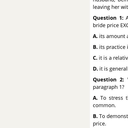
Quốc Gia môn Tiếng Anh
leaving her wi
Question 1:
A
Đề số 58 - Đề thi thử THPT
Quốc Gia môn Tiếng Anh
bride price EX
A.
its amount 
Đề số 59 - Đề thi thử THPT
Quốc Gia môn Tiếng Anh
B.
its practice
C.
it is a relat
Đề số 60 - Đề thi thử THPT
Quốc Gia môn Tiếng Anh
D.
it is genera
Question 2:
W
Đề số 61 - Đề thi thử THPT
paragraph 1?
Quốc Gia môn Tiếng Anh
A.
To stress t
Đề số 62 - Đề thi thử THPT
common.
Quốc Gia môn Tiếng Anh
B.
To demonstra
price.
Đề số 63 - Đề thi thử THPT