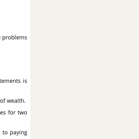
he problems
tements is
of wealth.
ies for two
 to paying