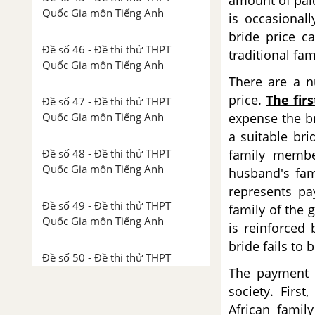
amount of paid
Quốc Gia môn Tiếng Anh
is occasional
bride price c
Đề số 46 - Đề thi thử THPT
traditional fam
Quốc Gia môn Tiếng Anh
There are a n
price.
The firs
Đề số 47 - Đề thi thử THPT
Quốc Gia môn Tiếng Anh
expense the br
a suitable bri
Đề số 48 - Đề thi thử THPT
family membe
Quốc Gia môn Tiếng Anh
husband's fam
represents pa
Đề số 49 - Đề thi thử THPT
family of the 
Quốc Gia môn Tiếng Anh
is reinforced 
bride fails to 
Đề số 50 - Đề thi thử THPT
The payment o
Quốc Gia môn Tiếng Anh
society. First
African famil
Đề số 51 - Đề thi thử THPT