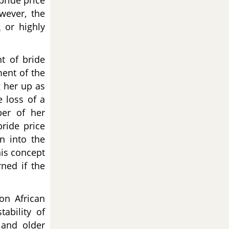
bride price
wever, the
t
or highly
t of bride
ent of the
g her up as
e loss of a
ber of her
ride price
en into the
his concept
rned if the
on African
tability of
 and older