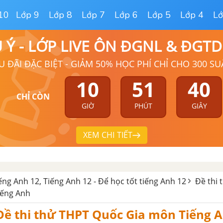
10
Lớp 9
Lớp 8
Lớp 7
Lớp 6
Lớp 5
Lớp 4
Lớ
Ú Ý - LỚP LIVE ÔN ĐGNL & ĐGT
U ĐÃI ĐẶC BIỆT - GIẢM 50% HỌC PHÍ CHỈ CHO 300 SU
10
51
39
CHỈ CÒN
GIỜ
PHÚT
GIÂY
XEM CHI TIẾT
iếng Anh 12, Tiếng Anh 12 - Để học tốt tiếng Anh 12
Đề thi 
iếng Anh
 Đề thi thử THPT Quốc Gia môn Tiếng 