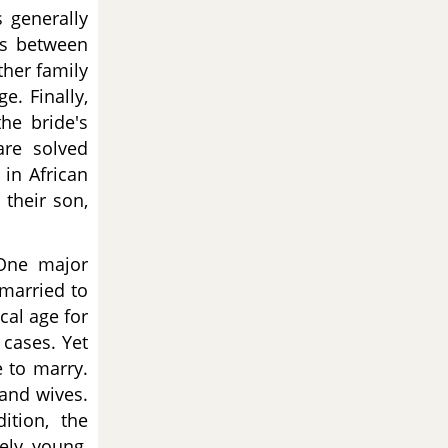
s generally
ns between
ther family
. Finally,
he bride's
re solved
 in African
 their son,
 One major
 married to
cal age for
cases. Yet
e to marry.
and wives.
tion, the
vely young,