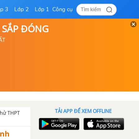
p 3
Lớp 2
Lớp 1
Công cụ
D SẮP ĐÓNG
ẤT
TẢI APP ĐỂ XEM OFFLINE
thử THPT
Anh