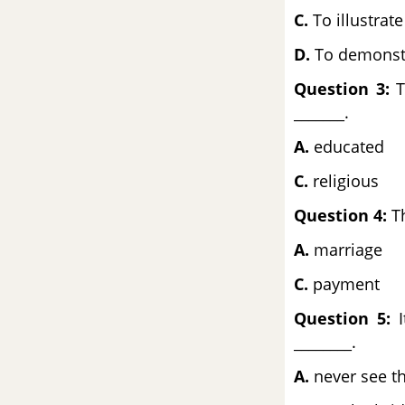
Quốc Gia môn Tiếng Anh
C.
To illustrat
Đề số 64 - Đề thi thử THPT
D.
To demonstr
Quốc Gia môn Tiếng Anh
Question 3:
T
_______.
Đề số 65 - Đề thi thử THPT
Quốc Gia môn Tiếng Anh
A.
educa
C.
relig
Đề số 66 - Đề thi thử THPT
Quốc Gia môn Tiếng Anh
Question 4:
Th
A.
marri
Đề số 67 - Đề thi thử THPT
Quốc Gia môn Tiếng Anh
C.
paym
Question 5:
I
Đề số 68 - Đề thi thử THPT
Quốc Gia môn Tiếng Anh
________.
A.
never see th
Đề ôn tập học kì 1 – Có đáp
án và lời giải