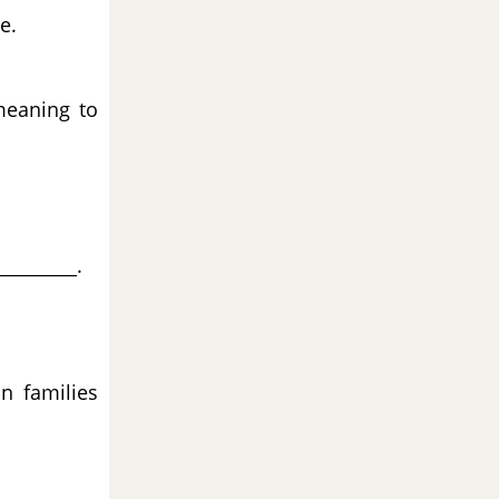
e.
meaning to
_________.
n families