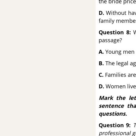
the bride price
Đề số 7 - Đề kiểm tra học kì 1 -
D.
Without havi
Tiếng Anh 12
family membe
Question 8:
W
Đề số 8 - Đề kiểm tra học kì 1 -
passage?
Tiếng Anh 12
A.
Young men la
Đề số 9 - Đề kiểm tra học kì 1 -
B.
The legal ag
Tiếng Anh 12
C.
Families are
Đề số 10 - Đề kiểm tra học kì 1 -
D.
Women live 
Tiếng Anh 12
Mark the let
Đề số 11 - Đề kiểm tra học kì 1 -
sentence tha
Tiếng Anh 12
questions.
Đề số 12 - Đề kiểm tra học kì 1 -
Question 9:
T
Tiếng Anh 12
professional g