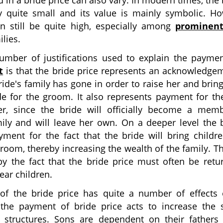
 in a bride price can also vary. In modern times, the 
ly quite small and its value is mainly symbolic. Ho
an still be quite high, especially among
prominen
ilies.
umber of justifications used to explain the paymen
t
is that the bride price represents an acknowledgem
ide's family has gone in order to raise her and brin
de for the groom. It also represents payment for th
r, since the bride will officially become a mem
ily and will leave her own. On a deeper level the b
yment for the fact that the bride will bring childr
groom, thereby increasing the wealth of the family. T
by the fact that the bride price must often be retu
bear children.
f the bride price has quite a number of effects 
, the payment of bride price acts to increase the s
y structures. Sons are dependent on their fathers