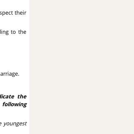
spect their
ing to the
arriage.
icate the
following
e youngest