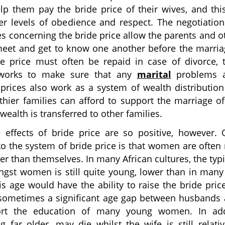
elp them pay the bride price of their wives, and thi
ter levels of obedience and respect. The negotiatio
es concerning the bride price allow the parents and o
et and get to know one another before the marriage
de price must often be repaid in case of divorce, t
 works to make sure that any
marital
problems a
 prices also work as a system of wealth distribution
thier families can afford to support the marriage of
wealth is transferred to other families.
e effects of bride price are so positive, however.
o the system of bride price is that women are often
 than themselves. In many African cultures, the typi
gst women is still quite young, lower than in many 
s age would have the ability to raise the bride pric
 sometimes a significant age gap between husbands 
ort the education of many young women. In addi
 far older, may die whilst the wife is still relati