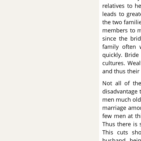
Quốc Gia môn Tiếng Anh
relatives to h
leads to grea
Đề số 52 - Đề thi thử THPT
the two famili
Quốc Gia môn Tiếng Anh
members to me
since the bri
Đề số 53 - Đề thi thử THPT
family often
Quốc Gia môn Tiếng Anh
quickly. Bride
cultures. Weal
Đề số 54 - Đề thi thử THPT
and thus their 
Quốc Gia môn Tiếng Anh
Not all of th
Đề số 55 - Đề thi thử THPT
disadvantage t
Quốc Gia môn Tiếng Anh
men much older
marriage amon
Đề số 56 - Đề thi thử THPT
few men at thi
Quốc Gia môn Tiếng Anh
Thus there is
This cuts sh
Đề số 57 - Đề thi thử THPT
husband, being