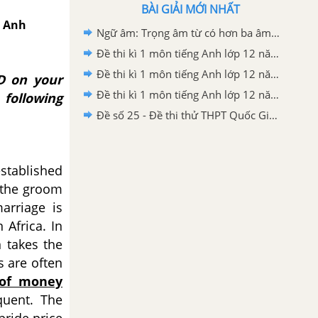
BÀI GIẢI MỚI NHẤT
g Anh
Ngữ âm: Trọng âm từ có hơn ba âm tiết - Unit 5 - Tiếng Anh 12
Đề thi kì 1 môn tiếng Anh lớp 12 năm 2019 - 2020 sở GD-ĐT Nam Định
Đề thi kì 1 môn tiếng Anh lớp 12 năm 2019 - 2020 trường THPT Hàm Thuận Bắc
 D on your
Đề thi kì 1 môn tiếng Anh lớp 12 năm 2019 - 2020 Sở GD-ĐT Gia Lai
 following
Đề số 25 - Đề thi thử THPT Quốc Gia môn Tiếng Anh
established
f the groom
arriage is
 Africa. In
n takes the
s are often
of money
quent. The