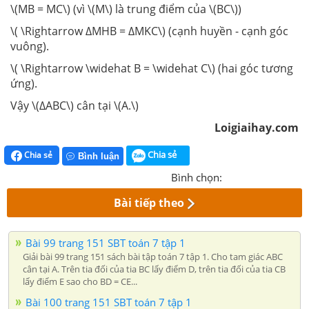
\(MB = MC\) (vì \(M\) là trung điểm của \(BC\))
\( \Rightarrow ∆MHB = ∆MKC\) (cạnh huyền - cạnh góc
vuông).
\( \Rightarrow \widehat B = \widehat C\) (hai góc tương
ứng).
Vậy \(∆ABC\) cân tại \(A.\)
Loigiaihay.com
Chia sẻ
Chia sẻ
Bình luận
Bình chọn:
Bài tiếp theo
Bài 99 trang 151 SBT toán 7 tập 1
Giải bài 99 trang 151 sách bài tập toán 7 tập 1. Cho tam giác ABC
cân tại A. Trên tia đối của tia BC lấy điểm D, trên tia đối của tia CB
lấy điểm E sao cho BD = CE...
Bài 100 trang 151 SBT toán 7 tập 1