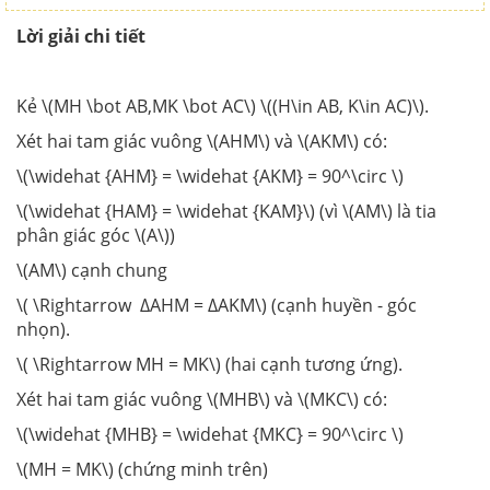
Lời giải chi tiết
Kẻ \(MH \bot AB,MK \bot AC\) \((H\in AB, K\in AC)\).
Xét hai tam giác vuông \(AHM\) và \(AKM\) có:
\(\widehat {AHM} = \widehat {AKM} = 90^\circ \)
\(\widehat {HAM} = \widehat {KAM}\) (vì \(AM\) là tia
phân giác góc \(A\))
\(AM\) cạnh chung
\( \Rightarrow ∆AHM = ∆AKM\) (cạnh huyền - góc
nhọn).
\( \Rightarrow MH = MK\) (hai cạnh tương ứng).
Xét hai tam giác vuông \(MHB\) và \(MKC\) có:
\(\widehat {MHB} = \widehat {MKC} = 90^\circ \)
\(MH = MK\) (chứng minh trên)