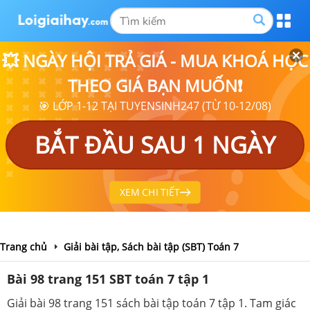
💥 NGÀY HỘI TRẢ GIÁ - MUA KHOÁ HỌC
THEO GIÁ BẠN MUỐN❗
🎯 LỚP 1-12 TẠI TUYENSINH247 (TỪ 10-12/08)
BẮT ĐẦU SAU 1 NGÀY
XEM CHI TIẾT
Trang chủ
Giải bài tập, Sách bài tập (SBT) Toán 7
Bài 98 trang 151 SBT toán 7 tập 1
Giải bài 98 trang 151 sách bài tập toán 7 tập 1. Tam giác