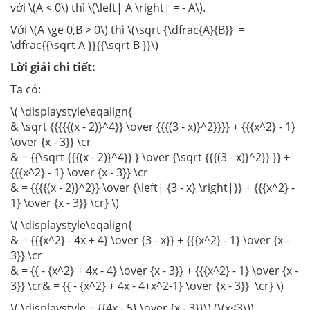
với \(A < 0\) thì \(\left| A \right| = - A\).
Với \(A \ge 0,B > 0\) thì \(\sqrt {\dfrac{A}{B}} =
\dfrac{{\sqrt A }}{{\sqrt B }}\)
Lời giải chi tiết:
Ta có:
\( \displaystyle\eqalign{
& \sqrt {{{{{(x - 2)}^4}} \over {{{(3 - x)}^2}}}} + {{{x^2} - 1}
\over {x - 3}} \cr
& = {{\sqrt {{{(x - 2)}^4}} } \over {\sqrt {{{(3 - x)}^2}} }} +
{{{x^2} - 1} \over {x - 3}} \cr
& = {{{{(x - 2)}^2}} \over {\left| {3 - x} \right|}} + {{{x^2} -
1} \over {x - 3}} \cr} \)
\( \displaystyle\eqalign{
& = {{{x^2} - 4x + 4} \over {3 - x}} + {{{x^2} - 1} \over {x -
3}} \cr
& = {{ - {x^2} + 4x - 4} \over {x - 3}} + {{{x^2} - 1} \over {x -
3}} \cr& = {{ - {x^2} + 4x - 4+x^2-1} \over {x - 3}} \cr} \)
\( \displaystyle = {{4x - 5} \over {x - 3}}\) (\(x<3\))