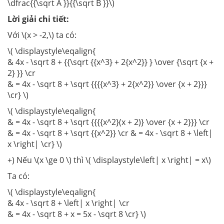
\dfrac{{\sqrt A }}{{\sqrt B }}\)
Lời giải chi tiết:
Với \(x > -2,\) ta có:
\( \displaystyle\eqalign{
& 4x - \sqrt 8 + {{\sqrt {{x^3} + 2{x^2}} } \over {\sqrt {x +
2} }} \cr
& = 4x - \sqrt 8 + \sqrt {{{{x^3} + 2{x^2}} \over {x + 2}}}
\cr} \)
\( \displaystyle\eqalign{
& = 4x - \sqrt 8 + \sqrt {{{{x^2}(x + 2)} \over {x + 2}}} \cr
& = 4x - \sqrt 8 + \sqrt {{x^2}} \cr & = 4x - \sqrt 8 + \left|
x \right| \cr} \)
+) Nếu \(x \ge 0 \) thì \( \displaystyle\left| x \right| = x\)
Ta có:
\( \displaystyle\eqalign{
& 4x - \sqrt 8 + \left| x \right| \cr
& = 4x - \sqrt 8 + x = 5x - \sqrt 8 \cr} \)