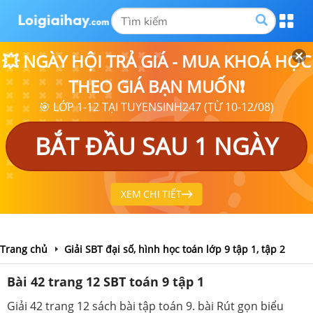
💥 NGÀY HỘI TRẢ GIÁ - MUA KHOÁ HỌC
THEO GIÁ BẠN MUỐN❗
🎯 LỚP 1-12 TẠI TUYENSINH247 (TỪ 10-12/08)
BẮT ĐẦU SAU 1 NGÀY
XEM CHI TIẾT
Trang chủ
Giải SBT đại số, hình học toán lớp 9 tập 1, tập 2
Bài 42 trang 12 SBT toán 9 tập 1
Giải 42 trang 12 sách bài tập toán 9. bài Rút gọn biểu