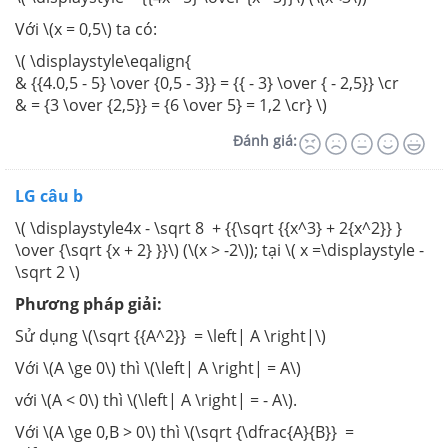
Với \(x = 0,5\) ta có:
\( \displaystyle\eqalign{
& {{4.0,5 - 5} \over {0,5 - 3}} = {{ - 3} \over { - 2,5}} \cr
& = {3 \over {2,5}} = {6 \over 5} = 1,2 \cr} \)
Đánh giá:
LG câu b
\( \displaystyle4x - \sqrt 8 + {{\sqrt {{x^3} + 2{x^2}} }
\over {\sqrt {x + 2} }}\) (\(x > -2\)); tại \( x =\displaystyle -
\sqrt 2 \)
Phương pháp giải:
Sử dụng \(\sqrt {{A^2}} = \left| A \right|\)
Với \(A \ge 0\) thì \(\left| A \right| = A\)
với \(A < 0\) thì \(\left| A \right| = - A\).
Với \(A \ge 0,B > 0\) thì \(\sqrt {\dfrac{A}{B}} =