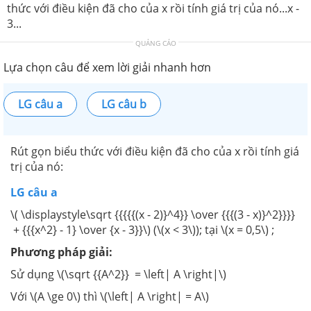
thức với điều kiện đã cho của x rồi tính giá trị của nó...x -
3...
QUẢNG CÁO
Lựa chọn câu để xem lời giải nhanh hơn
LG câu a
LG câu b
Rút gọn biểu thức với điều kiện đã cho của x rồi tính giá
trị của nó:
LG câu a
\( \displaystyle\sqrt {{{{{(x - 2)}^4}} \over {{{(3 - x)}^2}}}}
+ {{{x^2} - 1} \over {x - 3}}\) (\(x < 3\)); tại \(x = 0,5\) ;
Phương pháp giải:
Sử dụng \(\sqrt {{A^2}} = \left| A \right|\)
Với \(A \ge 0\) thì \(\left| A \right| = A\)