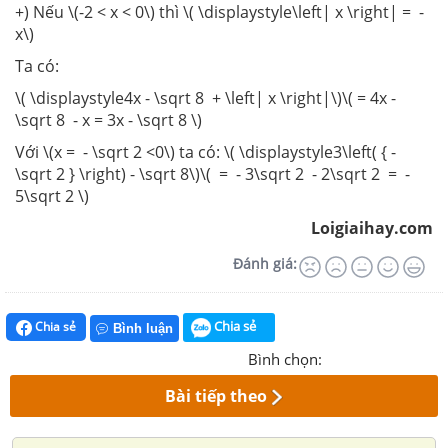
+) Nếu \(-2 < x < 0\) thì \( \displaystyle\left| x \right| = -
x\)
Ta có:
\( \displaystyle4x - \sqrt 8 + \left| x \right|\)\( = 4x -
\sqrt 8 - x = 3x - \sqrt 8 \)
Với \(x = - \sqrt 2 <0\) ta có: \( \displaystyle3\left( { -
\sqrt 2 } \right) - \sqrt 8\)\( = - 3\sqrt 2 - 2\sqrt 2 = -
5\sqrt 2 \)
Loigiaihay.com
Đánh giá:
Chia sẻ
Chia sẻ
Bình luận
Bình chọn:
Bài tiếp theo