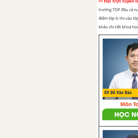
>> Học trực tuyến 
phương trình bậc nhất hai ẩn
trường TOP đầu cả nướ
CHƯƠNG 4: HÀM SỐ y=ax^2
điểm lớp 9, thi vào l
(a ≠ 0). PHƯƠNG TRÌNH BẬC
khảo chi tiết khoá học
HAI MỘT ẨN
Bài 1. Hàm số bậc hai y=ax^2 (a
≠ 0)
Bài 2. Đồ thị của hàm số bậc hai
Bài 3. Phương trình bậc hai một
ẩn
Bài 4. Công thức nghiệm của
phương trình bậc hai
Bài 5. Công thức nghiệm thu
gọn