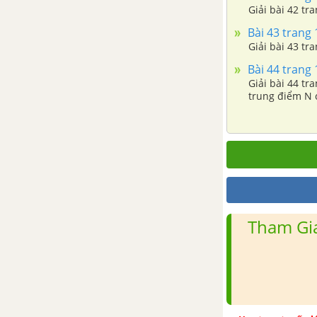
Giải bài 42 tra
TRÌNH BẬC NHẤT HAI ẨN
Bài 43 trang 1
Bài 1. Phương trình bậc nhất hai
Giải bài 43 tra
ẩn
Bài 44 trang 1
Giải bài 44 tr
Bài 2. Hệ hai phương trình bậc
trung điểm N 
nhất hai ẩn
Bài 3. Giải hệ phương trình
bằng phương pháp thế
Bài 4. Giải hệ phương trình
bằng phương pháp cộng đại số
Tham Gia
Bài 5. Giải bài toán bằng cách
lập hệ phương trình
Ôn tập chương 3 - Hệ hai