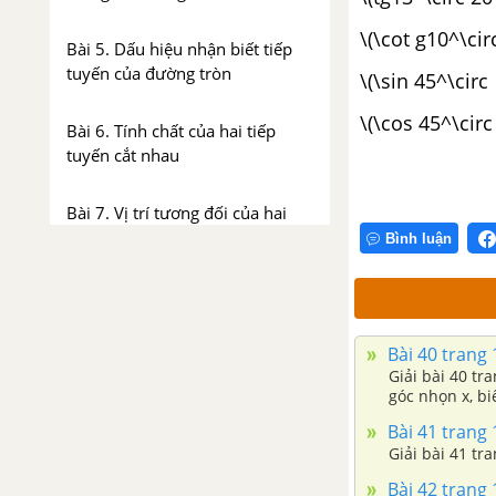
\(\cot g10^\cir
Bài 5. Dấu hiệu nhận biết tiếp
tuyến của đường tròn
\(\sin 45^\circ
\(\cos 4
Bài 6. Tính chất của hai tiếp
tuyến cắt nhau
Bài 7. Vị trí tương đối của hai
đường tròn
Bình luận
Bài 8. Vị trí tương đối của hai
đường tròn (tiếp theo)
Bài 40 trang 1
Giải bài 40 tr
Ôn tập chương 2 - Đường tròn
góc nhọn x, bi
Bài 41 trang 1
PHẦN ĐẠI SỐ - SBT TOÁN 9 TẬP 2
Giải bà
CHƯƠNG 3: HỆ HAI PHƯƠNG
Bài 42 trang 1