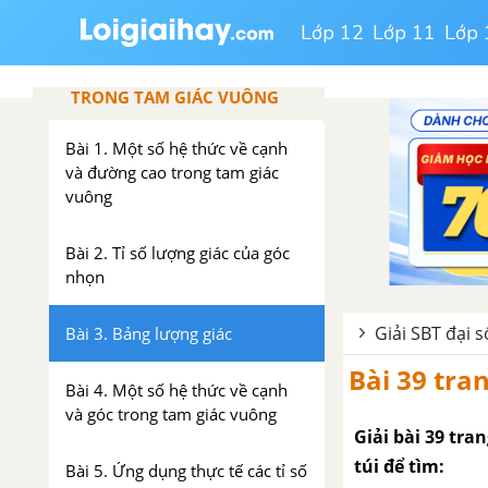
PHẦN HÌNH HỌC - SBT TOÁN 9 TẬP 1
Lớp 12
Lớp 11
Lớp 
CHƯƠNG 1: HỆ THỨC LƯỢNG
TRONG TAM GIÁC VUÔNG
Bài 1. Một số hệ thức về cạnh
và đường cao trong tam giác
vuông
Bài 2. Tỉ số lượng giác của góc
nhọn
Giải SBT đại s
Bài 3. Bảng lượng giác
Bài 39 tran
Bài 4. Một số hệ thức về cạnh
và góc trong tam giác vuông
Giải bài 39 tra
túi để tìm:
Bài 5. Ứng dụng thực tế các tỉ số