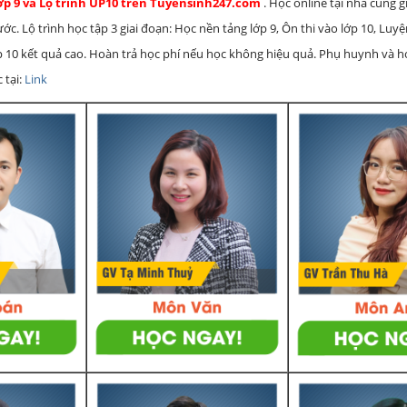
lớp 9 và Lộ trình UP10 trên Tuyensinh247.com
. Học online tại nhà cũng g
c. Lộ trình học tập 3 giai đoạn: Học nền tảng lớp 9, Ôn thi vào lớp 10, Luy
ớp 10 kết quả cao. Hoàn trả học phí nếu học không hiệu quả. Phụ huynh và 
 tại:
Link