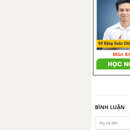
Bài 6. Hệ thức Vi-ét và ứng dụng
Bài 7. Phương trình quy về
phương trình bậc hai
Bài 8. Giải bài toán bằng cách
lập phương trình
Bài tập ôn chương 4 - Hàm số
y=ax^2 (a ≠ 0). Phương trình bậc
hai một ẩn
PHẦN HÌNH HỌC - SBT TOÁN 9 TẬP 2
BÌNH LUẬN
CHƯƠNG 3: GÓC VỚI ĐƯỜNG
TRÒN