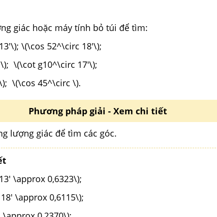
g giác hoặc máy tính bỏ túi để tìm:
13'\); \(\cos 52^\circ 18'\);
\); \(\cot g10^\circ 17'\);
 \); \(\cos 45^\circ \).
Phương pháp giải - Xem chi tiết
g lượng giác để tìm các góc.
ết
 13' \approx 0,6323\);
 18' \approx 0,6115\);
' \approx 0,2370\);