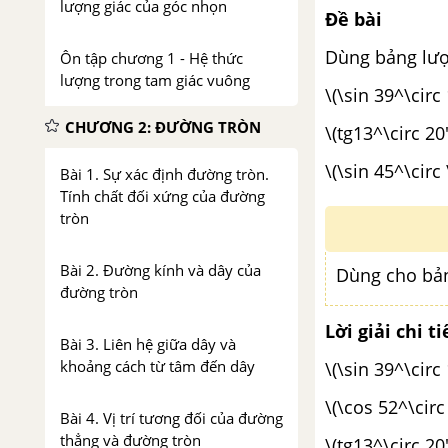
lượng giác của góc nhọn
Đề bài
Dùng bảng lượn
Ôn tập chương 1 - Hệ thức
lượng trong tam giác vuông
\(\sin 39^\circ 
CHƯƠNG 2: ĐƯỜNG TRÒN
\(tg13^\circ 20'
\(\sin 45^\circ
Bài 1. Sự xác định đường tròn.
Tính chất đối xứng của đường
tròn
Bài 2. Đường kính và dây của
Dùng cho bản
đường tròn
Lời giải chi ti
Bài 3. Liên hệ giữa dây và
khoảng cách từ tâm đến dây
\(\sin 39^\circ
\(\cos 52^\circ
Bài 4. Vị trí tương đối của đường
thẳng và đường tròn
\(tg13^\circ 20