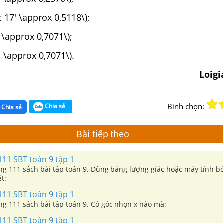
c 17' \approx 0,5118\);
 \approx 0,7071\);
5^\circ \approx 0,7071\).
Loig
Bình chọn:
Chia sẻ
Chia sẻ
Bài tiếp theo
11 SBT toán 9 tập 1
ang 111 sách bài tập toán 9. Dùng bảng lượng giác hoặc máy tính bỏ
ết:
11 SBT toán 9 tập 1
i 41 trang 111 sách bài tập toán 9. Có góc nhọn x nào mà:
11 SBT toán 9 tập 1