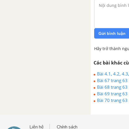
Bài 1. Góc ở tâm. Số đo cung
Bài 2. Liên hệ giữa cung và dây
Bài 3. Góc nội tiếp
Gửi bình luận
Bài 4. Góc tạo bởi tia tiếp tuyến
Hãy trở thành ngư
và dây cung
Các bài khác c
Bài 5. Góc có đỉnh ở bên trong
Bài 4.1, 4.2, 4.
đường tròn. Góc có đỉnh bên
Bài 67 trang 63
ngoài đường tròn
Bài 68 trang 63
Bài 69 trang 63
Bài 6. Cung chứa góc
Bài 70 trang 63
Bài 7. Tứ giác nội tiếp
Bài 8. Đường tròn ngoại tiếp.
Liên hệ
Chính sách