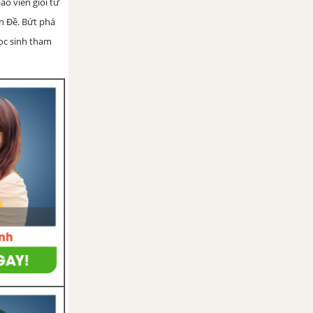
iáo viên giỏi từ
ện Đề. Bứt phá
học sinh tham