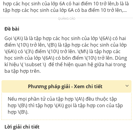
hợp các học sinh của lớp 6A có hai điểm 10 trở lên,b là là
tập hợp các học sinh của lớp 6A có ba điểm 10 trở lên,...
QUẢNG CÁO
Đề bài
Gọi \(A\) là là tập hợp các học sinh của lớp \(6A\) có hai
điểm \(10\) trở lên, \(B\) là tập hợp các học sinh của lớp
\(6A\) có \(3\) điểm \(10\) trở lên. \(M\) là tập hợp các
học sinh của lớp \(6A\) có bốn điểm \(10\) trở lên. Dùng
kí hiệu \( \subset \) để thể hiện quan hệ giữa hai trong
ba tập hợp trên.
Phương pháp giải - Xem chi tiết
Nếu mọi phần tử của tập hợp \(A\) đều thuộc tập
hợp \(B\) thì tập hợp \(A\) gọi là tập hợp con của tập
hợp \(B\).
Lời giải chi tiết