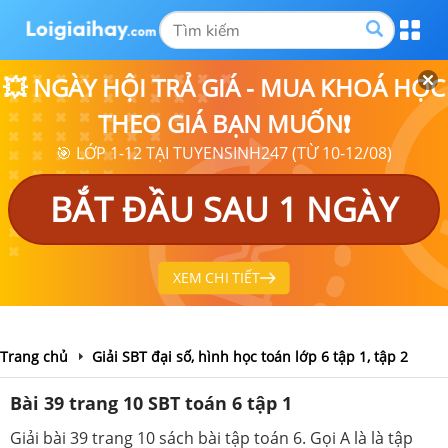
💥 NGÀY HỘI TRẢ GIÁ - MUA KHOÁ HỌC
THEO GIÁ BẠN MUỐN❗
🎯 LỚP 1-12 TẠI TUYENSINH247 (TỪ 10-12/08)
BẮT ĐẦU SAU 1 NGÀY
XEM CHI TIẾT
Trang chủ
Giải SBT đại số, hình học toán lớp 6 tập 1, tập 2
Bài 39 trang 10 SBT toán 6 tập 1
Giải bài 39 trang 10 sách bài tập toán 6. Gọi A là là tập