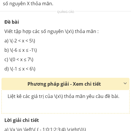
số nguyên X thỏa mãn.
QUẢNG CÁO
Đề bài
Viết tập hợp các số nguyên \(x\) thỏa mãn :
a) \(-2 < x < 5\)
b) \(-6 ≤ x ≤ -1\)
c) \(0 < x ≤ 7\)
d) \(-1 ≤ x < 6\)
Phương pháp giải - Xem chi tiết
Liệt kê các giá trị của \(x\) thỏa mãn yêu cầu đề bài.
Lời giải chi tiết
a) \(x \in \left\{ { - 1;0;1;2;3;4} \right\}\)