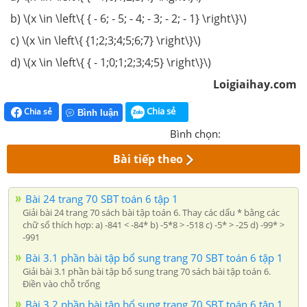
b) \(x \in \left\{ { - 6; - 5; - 4; - 3; - 2; - 1} \right\}\)
c) \(x \in \left\{ {1;2;3;4;5;6;7} \right\}\)
d) \(x \in \left\{ { - 1;0;1;2;3;4;5} \right\}\)
Loigiaihay.com
Chia sẻ
Chia sẻ
Bình luận
Bình chọn:
Bài tiếp theo
Bài 24 trang 70 SBT toán 6 tập 1
Giải bài 24 trang 70 sách bài tập toán 6. Thay các dấu * bằng các
chữ số thích hợp: a) -841 < -84* b) -5*8 > -518 c) -5* > -25 d) -99* >
-991
Bài 3.1 phần bài tập bổ sung trang 70 SBT toán 6 tập 1
Giải bài 3.1 phần bài tập bổ sung trang 70 sách bài tập toán 6.
Điền vào chỗ trống
Bài 3.2 phần bài tập bổ sung trang 70 SBT toán 6 tập 1