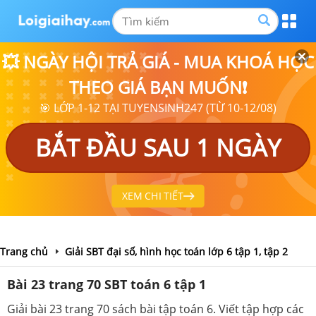
💥 NGÀY HỘI TRẢ GIÁ - MUA KHOÁ HỌC
THEO GIÁ BẠN MUỐN❗
🎯 LỚP 1-12 TẠI TUYENSINH247 (TỪ 10-12/08)
BẮT ĐẦU SAU 1 NGÀY
XEM CHI TIẾT
Trang chủ
Giải SBT đại số, hình học toán lớp 6 tập 1, tập 2
Bài 23 trang 70 SBT toán 6 tập 1
Giải bài 23 trang 70 sách bài tập toán 6. Viết tập hợp các