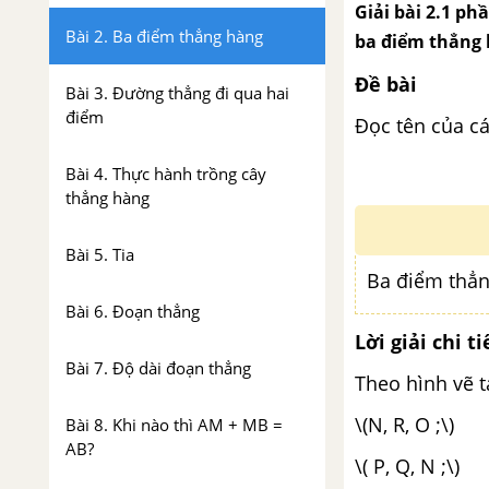
Giải bài 2.1 phầ
Bài 2. Ba điểm thẳng hàng
ba điểm thẳng h
Đề bài
Bài 3. Đường thẳng đi qua hai
điểm
Đọc tên của ca
Bài 4. Thực hành trồng cây
thẳng hàng
Bài 5. Tia
Ba điểm thẳn
Bài 6. Đoạn thẳng
Lời giải chi ti
Bài 7. Độ dài đoạn thẳng
Theo hình vẽ t
\(N, R, O ;\
Bài 8. Khi nào thì AM + MB =
AB?
\( P, Q, N ;