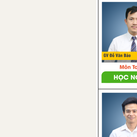
Bài 11. Tính chất cơ bản của
phép nhân phân số
Bài 12. Phép chia phân số
Bài 13. Hỗn số. Số thập phân.
Phần trăm
Bài 14. Tìm giá trị phân số của
một số cho trước
Bài 15. Tìm một số biết giá trị
một phân số của nó
Bài 16. Tìm tỉ số của hai số
Bài 17. Biểu đồ phần trăm