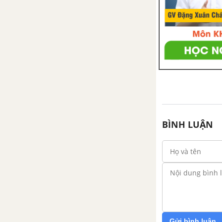
Bài tập ôn tập chương 3 - Phân
số
PHẦN HÌNH HỌC - SBT TOÁN 6 TẬP 2
CHƯƠNG 2: GÓC
Bài 1. Nửa mặt phẳng
Bài 2. Góc
BÌNH LUẬN
Bài 3. Số đo góc
Bài 4. Khi nào thì xOy + yOz =
xOz?
Bài 5. Vẽ góc cho biết số đo
Gửi bình luận