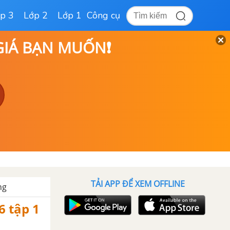
p 3
Lớp 2
Lớp 1
Công cụ
 GIÁ BẠN MUỐN❗
TẢI APP ĐỂ XEM OFFLINE
ng
6 tập 1