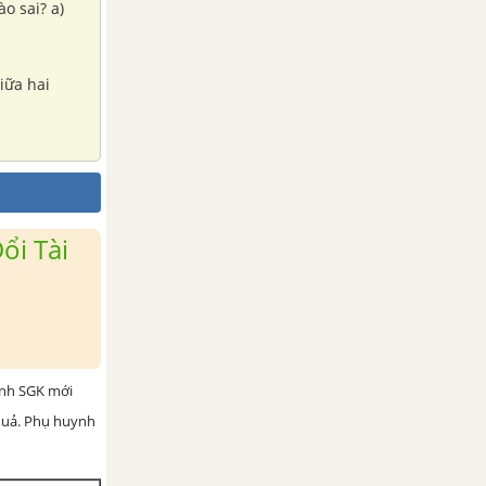
o sai? a)
ổi Tài
ình SGK mới
 quả. Phụ huynh