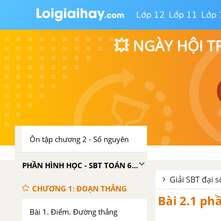
Bài 10. Nhân hai số nguyên
Lớp 12
Lớp 11
Lớp 
khác dấu
Bài 11. Nhân hai số nguyên
💥 NGÀY HỘI T
cùng dấu
Bài 12. Tính chất của phép nhân
Bài 13. Bội và ước của một số
nguyên
Ôn tập chương 2 - Số nguyên
PHẦN HÌNH HỌC - SBT TOÁN 6 TẬP 1
Giải SBT đại s
CHƯƠNG 1: ĐOẠN THẲNG
Bài 2.1 ph
Bài 1. Điểm. Đường thẳng