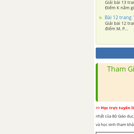
Giải bài 13 tr
số
Điểm K nằm gi
Bài 12 trang 
Bài 4. Rút gọn phân số
Giải bài 12 trang 123 s
điểm M, P...
Bài 5. Quy đồng mẫu nhiều
phân số
Bài 6. So sánh phân số
Tham Gi
Bài 7. Phép cộng phân số
Bài 8. Tính chất cơ bản của phép
cộng phân số
>> Học trực tuyến 
Bài 9. Phép trừ phân số
nhất của Bộ Giáo dục.
và học sinh tham khảo 
Bài 10. Phép nhân phân số