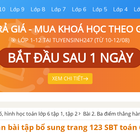
10
Lớp 9
Lớp 8
Lớp 7
Lớp 6
Lớp 5
Lớp 4
Lớ
RẢ GIÁ - MUA KHOÁ HỌC THEO
🎯 LỚP 1-12 TẠI TUYENSINH247 (TỪ 10-12/08)
BẮT ĐẦU SAU 1 NGÀY
XEM CHI TIẾT
ố, hình học toán lớp 6 tập 1, tập 2
Bài 2. Ba điểm thẳng hà
ần bài tập bổ sung trang 123 SBT toán 