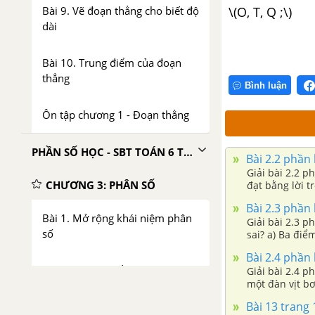
Bài 9. Vẽ đoạn thẳng cho biết độ
\(O, T, Q ;\
dài
Bài 10. Trung điểm của đoạn
thẳng
Bình luận
Ôn tập chương 1 - Đoạn thẳng
PHẦN SỐ HỌC - SBT TOÁN 6 TẬP 2
Bài 2.2 phần 
Giải bài 2.2 ph
CHƯƠNG 3: PHÂN SỐ
đạt bằng lời 
Bài 2.3 phần 
Bài 1. Mở rộng khái niệm phân
Giải bài 2.3 p
số
sai? a) Ba điểm
Bài 2.4 phần 
Bài 2. Phân số bằng nhau
Giải bài 2.4 ph
một đàn vịt bơi
Bài 13 trang 
Bài 3. Tính chất cơ bản của phân