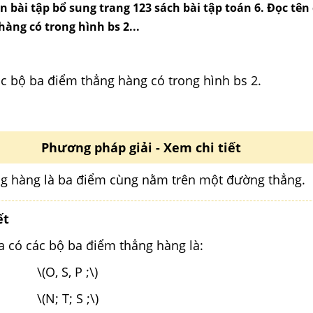
n bài tập bổ sung trang 123 sách bài tập toán 6. Đọc tên cu
àng có trong hình bs 2...
́c bộ ba điểm thẳng hàng có trong hình bs 2.
Phương pháp giải - Xem chi tiết
g hàng là ba điểm cùng nằm trên một đường thẳng.
ết
a có các bộ ba điểm thẳng hàng là:
) \(O, S, P ;\)
\) \(N; T; S ;\)