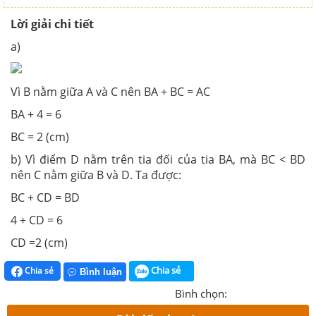
Lời giải chi tiết
a)
Vì B nằm giữa A và C nên BA + BC = AC
BA + 4 = 6
BC = 2 (cm)
b) Vì điểm D nằm trên tia đối của tia BA, mà BC < BD
nên C nằm giữa B và D. Ta được:
BC + CD = BD
4 + CD = 6
CD =2 (cm)
Chia sẻ
Chia sẻ
Bình luận
Bình chọn: