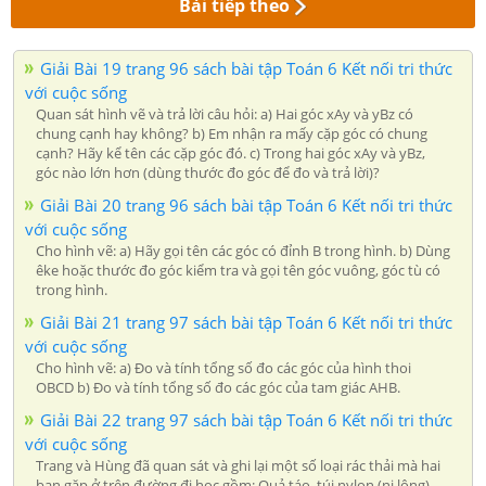
Bài tiếp theo
Giải Bài 19 trang 96 sách bài tập Toán 6 Kết nối tri thức
với cuộc sống
Quan sát hình vẽ và trả lời câu hỏi: a) Hai góc xAy và yBz có
chung cạnh hay không? b) Em nhận ra mấy cặp góc có chung
cạnh? Hãy kể tên các cặp góc đó. c) Trong hai góc xAy và yBz,
góc nào lớn hơn (dùng thước đo góc để đo và trả lời)?
Giải Bài 20 trang 96 sách bài tập Toán 6 Kết nối tri thức
với cuộc sống
Cho hình vẽ: a) Hãy gọi tên các góc có đỉnh B trong hình. b) Dùng
êke hoặc thước đo góc kiểm tra và gọi tên góc vuông, góc tù có
trong hình.
Giải Bài 21 trang 97 sách bài tập Toán 6 Kết nối tri thức
với cuộc sống
Cho hình vẽ: a) Đo và tính tổng số đo các góc của hình thoi
OBCD b) Đo và tính tổng số đo các góc của tam giác AHB.
Giải Bài 22 trang 97 sách bài tập Toán 6 Kết nối tri thức
với cuộc sống
Trang và Hùng đã quan sát và ghi lại một số loại rác thải mà hai
bạn gặp ở trên đường đi học gồm: Quả táo, túi nylon (ni lông),