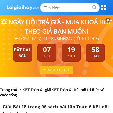
💥 NGÀY HỘI TRẢ GIÁ - MUA KHOÁ HỌC
THEO GIÁ BẠN MUỐN❗
🎯 LỚP 1-12 TẠI TUYENSINH247 (TỪ 10-12/08)
07
19
58
BẮT ĐẦU
SAU
GIỜ
PHÚT
GIÂY
XEM CHI TIẾT
Trang chủ
SBT Toán 6 - giải SBT Toán 6 - Kết nối tri thức với
cuộc sống
Giải Bài 18 trang 96 sách bài tập Toán 6 Kết nối