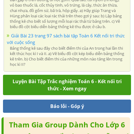
vỏ bao thuốc lá, cốc thủy tinh, vỏ trứng, lá cây, thức ăn thừa,
chai nhựa, đồ gốm sứ, bã trà, hộp giấy. a) Hãy giúp Trang và
Hùng phân loại các loại rác thải trên theo gợi ý sau: b) Lập bảng
thống kê cho biết số lượng mỗi loại rác thải từ bảng trên. c) Vẽ
biểu đồ cột biểu diễn bảng thống kê thu được ở câu b.
Giải Bài 23 trang 97 sách bài tập Toán 6 Kết nối tri thức
với cuộc sống
Bảng thống kê sau đây cho biết điểm thi của An trong hai lần thi
kết thúc học kì I và II. a) Vẽ biểu đồ cột kép biểu diễn bảng thống
kê trên. b) Cho biết điểm thi của những môn nào tăng lên trong
học kì II?
Luyện Bài Tập Trắc nghiệm Toán 6 - Kết nối tri
thức - Xem ngay
Báo lỗi - Góp ý
Tham Gia Group Dành Cho Lớp 6