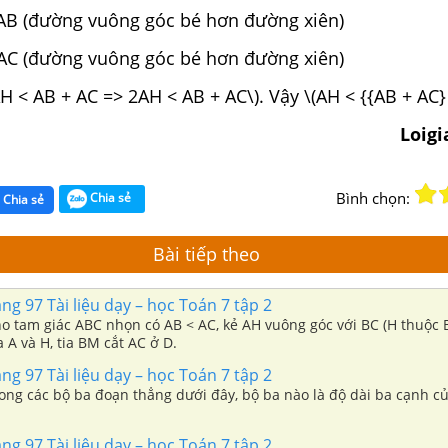
< AB (đường vuông góc bé hơn đường xiên)
ờng vuông góc bé hơn đường xiên)
H < AB + AC => 2AH < AB + AC\). Vậy \(AH < {{AB + AC} 
Loig
Bình chọn:
Chia sẻ
Chia sẻ
Bài tiếp theo
ang 97 Tài liệu dạy – học Toán 7 tập 2
ho tam giác ABC nhọn có AB < AC, kẻ AH vuông góc với BC (H thuộc B
A và H, tia BM cắt AC ở D.
ang 97 Tài liệu dạy – học Toán 7 tập 2
rong các bộ ba đoạn thẳng dưới đây, bộ ba nào là độ dài ba cạnh 
ang 97 Tài liệu dạy – học Toán 7 tập 2