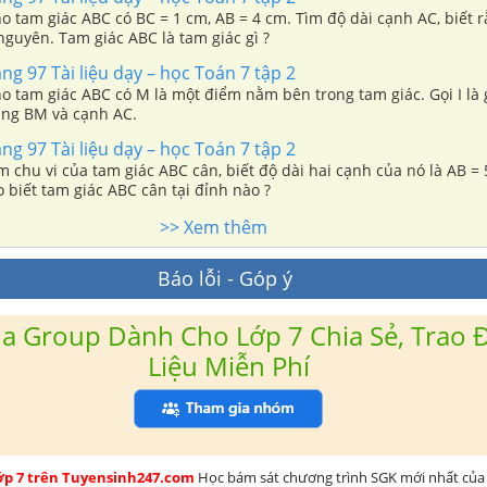
ho tam giác ABC có BC = 1 cm, AB = 4 cm. Tìm độ dài cạnh AC, biết 
nguyên. Tam giác ABC là tam giác gì ?
ang 97 Tài liệu dạy – học Toán 7 tập 2
ho tam giác ABC có M là một điểm nằm bên trong tam giác. Gọi I là
ng BM và cạnh AC.
ang 97 Tài liệu dạy – học Toán 7 tập 2
ìm chu vi của tam giác ABC cân, biết độ dài hai cạnh của nó là AB = 
 biết tam giác ABC cân tại đỉnh nào ?
>> Xem thêm
Báo lỗi - Góp ý
a Group Dành Cho Lớp 7 Chia Sẻ, Trao Đ
Liệu Miễn Phí
lớp 7 trên Tuyensinh247.com
Học bám sát chương trình SGK mới nhất của 