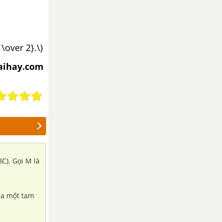
\over 2}.\)
iaihay.com
C). Gọi M là
của một tam