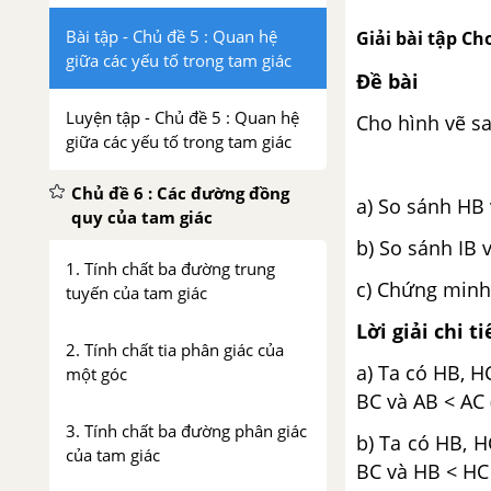
Bài tập - Chủ đề 5 : Quan hệ
Giải bài tập Ch
giữa các yếu tố trong tam giác
Đề bài
Luyện tập - Chủ đề 5 : Quan hệ
Cho hình vẽ s
giữa các yếu tố trong tam giác
Chủ đề 6 : Các đường đồng
a) So sánh HB
quy của tam giác
b) So sánh IB v
1. Tính chất ba đường trung
c) Chứng minh 
tuyến của tam giác
Lời giải chi ti
2. Tính chất tia phân giác của
a) Ta có HB, H
một góc
BC và AB < AC 
3. Tính chất ba đường phân giác
b) Ta có HB, H
của tam giác
BC và HB < HC 