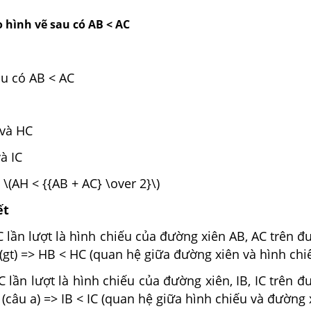
o hình vẽ sau có AB < AC
au có AB < AC
 và HC
à IC
\(AH < {{AB + AC} \over 2}\)
ết
C lần lượt là hình chiếu của đường xiên AB, AC trên 
(gt) => HB < HC (quan hệ giữa đường xiên và hình chiế
C lần lượt là hình chiếu của đường xiên, IB, IC trên 
(câu a) => IB < IC (quan hệ giữa hình chiếu và đường 