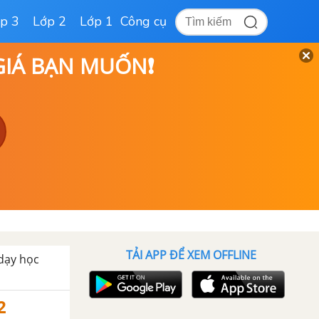
p 3
Lớp 2
Lớp 1
Công cụ
 GIÁ BẠN MUỐN❗
TẢI APP ĐỂ XEM OFFLINE
 dạy học
2