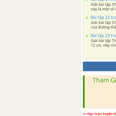
Giải bài tập C
A. Phần đại số
này là một số 
Bài tập 22 tr
B. Phần hình học
Giải bài tập C
của đường thẳ
Bài tập 23 tr
Giải bài tập T
12 cm. Hãy cho
Tham Gi
>> Học trực tuyến 