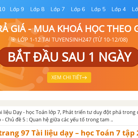
10
Lớp 9
Lớp 8
Lớp 7
Lớp 6
Lớp 5
Lớp 4
Lớ
RẢ GIÁ - MUA KHOÁ HỌC THEO
🎯 LỚP 1-12 TẠI TUYENSINH247 (TỪ 10-12/08)
BẮT ĐẦU SAU 1 NGÀY
XEM CHI TIẾT
ài liệu Dạy - học Toán lớp 7, Phát triển tư duy đột phá trong
p - Chủ đề 5 : Quan hệ giữa các yếu tố trong tam ..
trang 97 Tài liệu dạy – học Toán 7 tập 