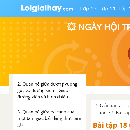
Bài tập - Chủ đề 11 : Đa thức
Lớp 12
Lớp 11
Lớp 
Ôn tập chương 4
💥 NGÀY HỘI T
CHƯƠNG 3: QUAN HỆ GIỮA CÁC YẾU TỐ TRONG TAM GIÁC – CÁC ĐƯỜNG ĐỒNG QUY CỦA TAM GIÁC
Chủ đề 5 : Quan hệ giữa các
yếu tố trong tam giác
1. Quan hệ giữa góc và cạnh
trong một tam giác
2. Quan hệ giữa đường vuông
góc và đường xiên – Giữa
đường xiên và hình chiếu
Giải bài tập T
3. Quan hệ giữa ba cạnh của
Toán 7
Bài tậ
một tam giác bất đẳng thức tam
Bài tập 18 
giác