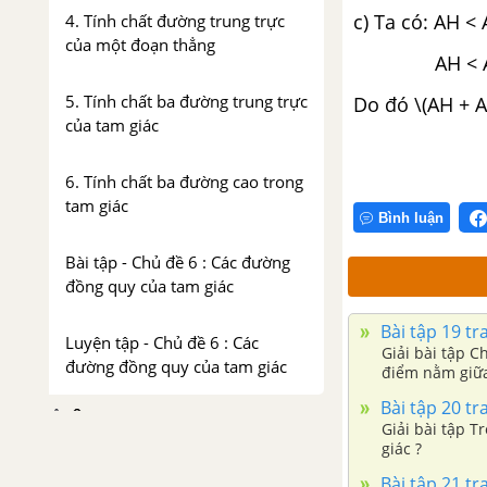
c) Ta có: AH 
4. Tính chất đường trung trực
của một đoạn thẳng
AH < AC (đư
5. Tính chất ba đường trung trực
Do đó \(AH + A
của tam giác
6. Tính chất ba đường cao trong
tam giác
Bình luận
Bài tập - Chủ đề 6 : Các đường
đồng quy của tam giác
Bài tập 19 tr
Luyện tập - Chủ đề 6 : Các
Giải bài tập C
đường đồng quy của tam giác
điểm nằm giữa 
Bài tập 20 tr
Ôn tập chương 3 – Hình học
Giải bài tập T
giác ?
ÔN TẬP CUỐI NĂM - TÀI LIỆU DẠY-HỌC TOÁN 7
Bài tập 21 tr