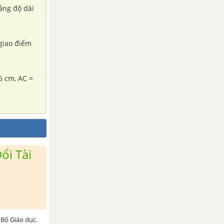
rằng độ dài
 giao điểm
5 cm, AC =
ổi Tài
Bộ Giáo dục.