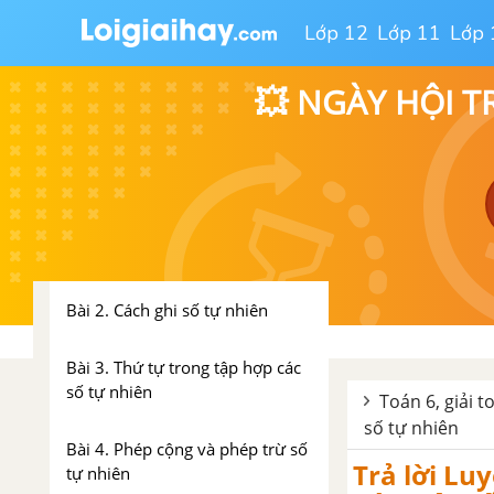
Lớp 12
Lớp 11
Lớp 
💥 NGÀY HỘI T
TOÁN 6 TẬP 1 - KẾT NỐI TRI THỨC VỚI CUỘC SỐNG
CHƯƠNG I. TẬP HỢP CÁC SỐ
TỰ NHIÊN
Bài 1. Tập hợp
Bài 2. Cách ghi số tự nhiên
Bài 3. Thứ tự trong tập hợp các
số tự nhiên
Toán 6, giải t
số tự nhiên
Bài 4. Phép cộng và phép trừ số
Trả lời Lu
tự nhiên