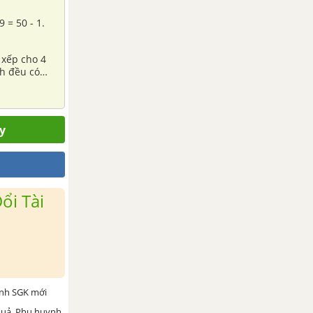
 = 50 - 1.
 xếp cho 4
nh đều có
y
ổi Tài
ình SGK mới
 quả. Phụ huynh