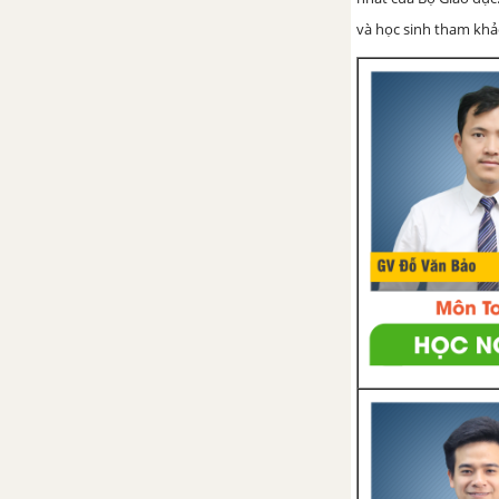
và học sinh tham khảo 
Bài tập cuối chương IV
CHƯƠNG V.TÍNH ĐỐI XỨNG
CỦA HÌNH PHẲNG TRONG TỰ
NHIÊN
Bài 21. Hình có trục đối xứng
Bài 22. Hình có tâm đối xứng
Luyện tập chung trang 108
Bài tập cuối chương V
HOẠT ĐỘNG THỰC HÀNH
TRẢI NGHIỆM KÌ 1