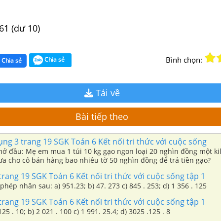
1
 61 (dư 10)
Bình chọn:
Chia sẻ
Chia sẻ
Tải về
Bài tiếp theo
ụng 3 trang 19 SGK Toán 6 Kết nối tri thức với cuộc sống
 mở đầu: Mẹ em mua 1 túi 10 kg gạo ngon loại 20 nghìn đồng một ki
a cho cô bán hàng bao nhiêu tờ 50 nghìn đồng để trả tiền gạo?
trang 19 SGK Toán 6 Kết nối tri thức với cuộc sống tập 1
Thực hiện các phép nhân sau: a) 951.23; b) 47. 273 c) 845 . 253; d) 1 356 . 125
trang 19 SGK Toán 6 Kết nối tri thức với cuộc sống tập 1
Tính nhẩm a) 125 . 10; b) 2 021 . 100 c) 1 991. 25.4; d) 3025 .125 . 8