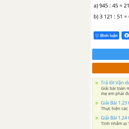
a) 945 : 45 = 2
Bài tập cuối chương II
b) 3 121 : 51 =
CHƯƠNG III. SỐ NGUYÊN
Bài 13. Tập hợp các số nguyên
Bình luận
Bài 14. Phép cộng và phép trừ
số nguyên
Bài 15. Quy tắc dấu ngoặc
Trả lời Vận d
Luyện tập chung trang 69
Giải bài toán
mẹ em phải đư
Bài 16. Phép nhân số nguyên
Giải Bài 1.23 
Bài 17. Phép chia hết. Ước và
Giải Bài 1.24 
bội của một số nguyên