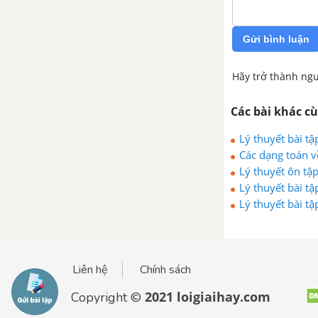
Bài 25. Phép cộng và phép trừ
Gửi bình luận
phân số
Hãy trở thành ngư
Bài 26. Phép nhân và phép chia
phân số
Các bài khác c
Bài 27. Hai bài toán về phân số
Lý thuyết bài tậ
Các dạng toán v
Luyện tập chung trang 25
Lý thuyết ôn tậ
Lý thuyết bài tậ
Lý thuyết bài tậ
Bài tập cuối chương VI
CHƯƠNG VII.SỐ THẬP PHÂN
Liên hệ
Chính sách
Bài 28. Số thập phân
2021 loigiaihay.com
Copyright ©
Bài 29. Tính toán với số thập