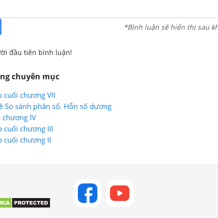
*Bình luận sẽ hiển thị sau k
ời đầu tiên bình luận!
ùng chuyên mục
p cuối chương VII
ề So sánh phân số. Hỗn số dương
p chương IV
p cuối chương III
p cuối chương II