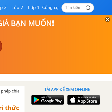
p 3
Lớp 2
Lớp 1
Công cụ
 GIÁ BẠN MUỐN❗
TẢI APP ĐỂ XEM OFFLINE
à phép chia
ri thức