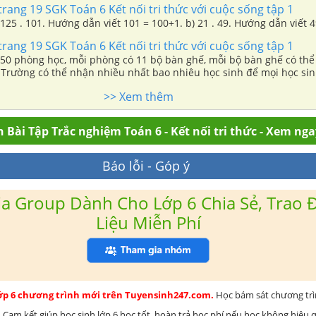
trang 19 SGK Toán 6 Kết nối tri thức với cuộc sống tập 1
125 . 101. Hướng dẫn viết 101 = 100+1. b) 21 . 49. Hướng dẫn viết 49
trang 19 SGK Toán 6 Kết nối tri thức với cuộc sống tập 1
50 phòng học, mỗi phòng có 11 bộ bàn ghế, mỗi bộ bàn ghế có thể
. Trường có thể nhận nhiều nhất bao nhiêu học sinh để mọi học si
>> Xem thêm
 Bài Tập Trắc nghiệm Toán 6 - Kết nối tri thức - Xem nga
Báo lỗi - Góp ý
a Group Dành Cho Lớp 6 Chia Sẻ, Trao Đ
Liệu Miễn Phí
lớp 6 chương trình mới trên Tuyensinh247.com.
Học bám sát chương tr
 Cam kết giúp học sinh lớp 6 học tốt, hoàn trả học phí nếu học không hiệu