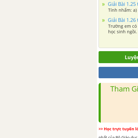
Giải Bài 1.25 
Tính nhẩm: a) 
Luyện tập chung trang 75
Giải Bài 1.26 
Trường em có 
Bài tập cuối chương III
học sinh ngồi
chỗ ngồi.
CHƯƠNG IV. MỘT SỐ HÌNH
PHẲNG TRONG THỰC TIỄN
Luyện
Bài 18. Hình tam giác đều. Hình
vuông. Hình lục giác đều
Bài 19. Hình chữ nhật. Hình
Tham Gi
thoi. Hình bình hành. Hình
thang cân
Bài 20. Chu vi và diện tích của
một số tứ giác đã học
>> Học trực tuyến 
Luyện tập chung trang 95
nhất của Bộ Giáo dục.