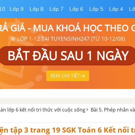
10
Lớp 9
Lớp 8
Lớp 7
Lớp 6
Lớp 5
Lớp 4
Lớ
RẢ GIÁ - MUA KHOÁ HỌC THEO
🎯 LỚP 1-12 TẠI TUYENSINH247 (TỪ 10-12/08)
BẮT ĐẦU SAU 1 NGÀY
XEM CHI TIẾT
oán lớp 6 kết nối tri thức với cuộc sống
Bài 5. Phép nhân v
yện tập 3 trang 19 SGK Toán 6 Kết nối t