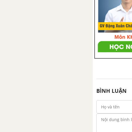
Tấm thiệp và phòng học của em
Vẽ hình đơn giản với phần mềm
GeoGebra
Sử dụng máy tính cầm tay
TOÁN 6 TẬP 2 - KẾT NỐI TRI THỨC VỚI CUỘC SỐNG
CHƯƠNG VI. PHÂN SỐ
Bài 23. Mở rộng phân số. Phân
số bằng nhau
BÌNH LUẬN
Bài 24. So sánh phân số. Hỗn số
dương
Luyện tập chung trang 13