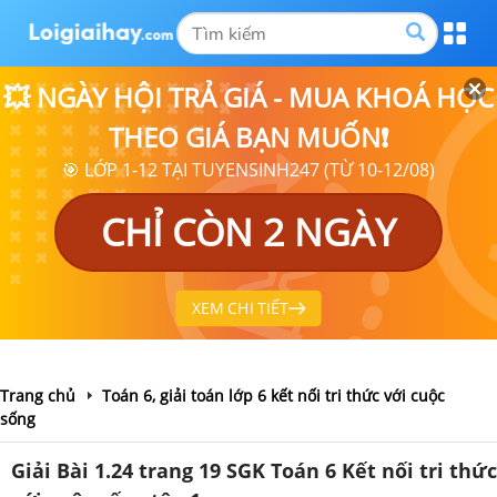
💥 NGÀY HỘI TRẢ GIÁ - MUA KHOÁ HỌC
THEO GIÁ BẠN MUỐN❗
🎯 LỚP 1-12 TẠI TUYENSINH247 (TỪ 10-12/08)
CHỈ CÒN 2 NGÀY
XEM CHI TIẾT
Trang chủ
Toán 6, giải toán lớp 6 kết nối tri thức với cuộc
sống
Giải Bài 1.24 trang 19 SGK Toán 6 Kết nối tri thức