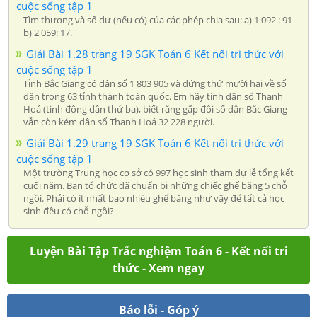
cuộc sống tập 1
Tìm thương và số dư (nếu có) của các phép chia sau: a) 1 092 : 91
b) 2 059: 17.
Giải Bài 1.28 trang 19 SGK Toán 6 Kết nối tri thức với
cuộc sống tập 1
Tỉnh Bắc Giang có dân số 1 803 905 và đứng thứ mười hai về số
dân trong 63 tỉnh thành toàn quốc. Em hãy tính dân số Thanh
Hoá (tinh đông dân thứ ba), biết rằng gấp đôi số dân Bắc Giang
vẫn còn kém dân số Thanh Hoá 32 228 người.
Giải Bài 1.29 trang 19 SGK Toán 6 Kết nối tri thức với
cuộc sống tập 1
Một trường Trung học cơ sở có 997 học sinh tham dự lễ tổng kết
cuối năm. Ban tổ chức đã chuẩn bị những chiếc ghế băng 5 chỗ
ngồi. Phải có ít nhất bao nhiêu ghế băng như vậy để tất cả học
sinh đều có chỗ ngồi?
Luyện Bài Tập Trắc nghiệm Toán 6 - Kết nối tri
thức - Xem ngay
Báo lỗi - Góp ý