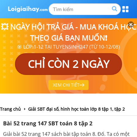
💥 NGÀY HỘI TRẢ GIÁ - MUA KHOÁ HỌC
THEO GIÁ BẠN MUỐN❗
🎯 LỚP 1-12 TẠI TUYENSINH247 (TỪ 10-12/08)
CHỈ CÒN 2 NGÀY
XEM CHI TIẾT
Trang chủ
Giải SBT đại số, hình học toán lớp 8 tập 1, tập 2
Bài 52 trang 147 SBT toán 8 tập 2
Giải bài 52 trang 147 sách bài tập toán 8. Đố. Ta có một