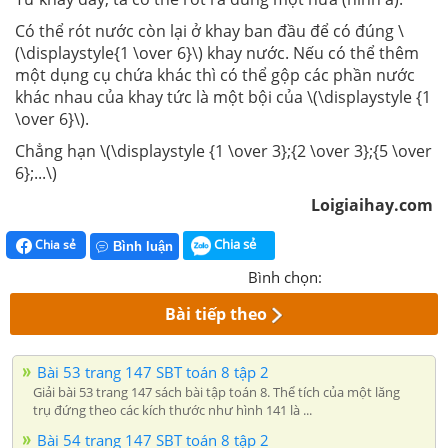
Có thể rót nước còn lại ở khay ban đầu để có đúng \
(\displaystyle{1 \over 6}\) khay nước. Nếu có thể thêm
một dụng cụ chứa khác thì có thể gộp các phần nước
khác nhau của khay tức là một bội của \(\displaystyle {1
\over 6}\).
Chẳng hạn \(\displaystyle {1 \over 3};{2 \over 3};{5 \over
6};...\)
Loigiaihay.com
Chia sẻ
Chia sẻ
Bình luận
Bình chọn:
Bài tiếp theo
Bài 53 trang 147 SBT toán 8 tập 2
Giải bài 53 trang 147 sách bài tập toán 8. Thể tích của một lăng
trụ đứng theo các kích thước như hình 141 là ...
Bài 54 trang 147 SBT toán 8 tập 2