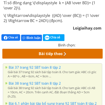
Tỉ số đồng dạng \(\displaystyle k = {AB \over BD}= {1
\over 2}\).
\( \Rightarrow\displaystyle {{AD} \over {BC}} = {1 \over
2} \Rightarrow BC = 2AD\) (đpcm).
Loigiaihay.com
Chia sẻ
Chia sẻ
Bình luận
Bình chọn:
Bài tiếp theo
Bài 37 trang 92 SBT toán 8 tập 2
Giải bài 37 trang 92 sách bài tập toán 8. Cho tam giác ABC có góc
A = 60^o , AB = 6cm, AC = 9cm ...
Bài 38 trang 92 SBT toán 8 tập 2
Giải bài 38 trang 92 sách bài tập toán 8. Cho tam giác ABC có AB
= 10cm, AC = 20cm. Trên cạnh AC, đặt đoạn thẳng AD = 5cm
(h.25).
Bài 6.1 phần bài tập bổ sung trang 92 SBT toán 8 tập 2