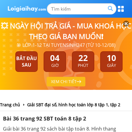
💥 NGÀY HỘI TRẢ GIÁ - MUA KHOÁ HỌC
THEO GIÁ BẠN MUỐN❗
🎯 LỚP 1-12 TẠI TUYENSINH247 (TỪ 10-12/08)
04
22
10
BẮT ĐẦU
SAU
GIỜ
PHÚT
GIÂY
XEM CHI TIẾT
Trang chủ
Giải SBT đại số, hình học toán lớp 8 tập 1, tập 2
Bài 36 trang 92 SBT toán 8 tập 2
Giải bài 36 trang 92 sách bài tập toán 8. Hình thang