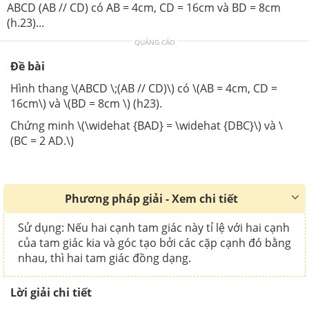
ABCD (AB // CD) có AB = 4cm, CD = 16cm và BD = 8cm
(h.23)...
QUẢNG CÁO
Đề bài
Hình thang \(ABCD \;(AB // CD)\) có \(AB = 4cm, CD =
16cm\) và \(BD = 8cm \) (h23).
Chứng minh \(\widehat {BAD} = \widehat {DBC}\) và \
(BC = 2 AD.\)
Phương pháp giải - Xem chi tiết
Sử dụng: Nếu hai cạnh tam giác này tỉ lệ với hai cạnh
của tam giác kia và góc tạo bởi các cặp cạnh đó bằng
nhau, thì hai tam giác đồng dạng.
Lời giải chi tiết