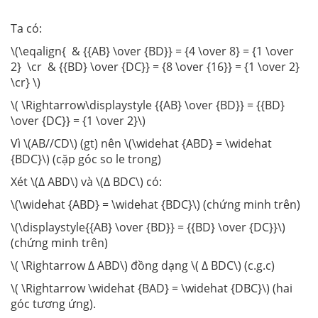
Ta có:
\(\eqalign{ & {{AB} \over {BD}} = {4 \over 8} = {1 \over
2} \cr & {{BD} \over {DC}} = {8 \over {16}} = {1 \over 2}
\cr} \)
\( \Rightarrow\displaystyle {{AB} \over {BD}} = {{BD}
\over {DC}} = {1 \over 2}\)
Vì \(AB//CD\) (gt) nên \(\widehat {ABD} = \widehat
{BDC}\) (cặp góc so le trong)
Xét \(∆ ABD\) và \(∆ BDC\) có:
\(\widehat {ABD} = \widehat {BDC}\) (chứng minh trên)
\(\displaystyle{{AB} \over {BD}} = {{BD} \over {DC}}\)
(chứng minh trên)
\( \Rightarrow ∆ ABD\) đồng dạng \( ∆ BDC\) (c.g.c)
\( \Rightarrow \widehat {BAD} = \widehat {DBC}\) (hai
góc tương ứng).